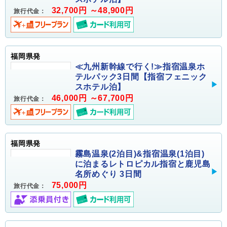
32,700円 ～48,900円
旅行代金：
福岡県発
≪九州新幹線で行く!≫指宿温泉ホ
テルパック3日間【指宿フェニック
スホテル泊】
46,000円 ～67,700円
旅行代金：
福岡県発
霧島温泉(2泊目)&指宿温泉(1泊目)
に泊まるレトロピカル指宿と鹿児島
名所めぐり 3日間
75,000円
旅行代金：