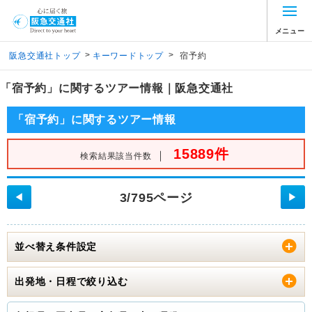
メニュー
>
>
阪急交通社トップ
キーワードトップ
宿予約
「宿予約」に関するツアー情報｜阪急交通社
「宿予約」に関するツアー情報
15889件
｜
検索結果該当件数
3/795ページ
◀
▶
並べ替え条件設定
出発地・日程で絞り込む