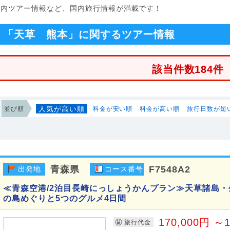
国内ツアー情報など、国内旅行情報が満載です！
「天草 熊本」に関するツアー情報
該当件数184件
人気が高い順
並び順
料金が安い順
料金が高い順
旅行日数が短
青森県
F7548A2
出発地
コース番号
≪青森空港/2泊目長崎にっしょうかんプラン≫天草諸島・
の島めぐりと5つのグルメ4日間
170,000円 ～1
旅行代金