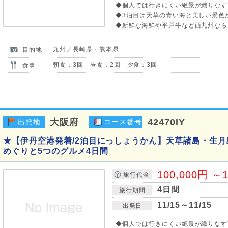
◆個人では行きにくい絶景が織りなす
◆3泊目は天草の青い海と美しい景色
◆新鮮な海鮮や平戸牛など西九州なら
九州／長崎県・熊本県
目的地
朝食：3回 昼食：2回 夕食：3回
食事
大阪府
42470IY
出発地
コース番号
★【伊丹空港発着/2泊目にっしょうかん】天草諸島・生月
めぐりと5つのグルメ4日間
100,000円 ～1
旅行代金
4日間
旅行期間
11/15～11/15
出発日
◆個人では行きにくい絶景が織りなす