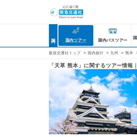
国内
国内ツアー
国内バスツアー
>
>
>
阪急交通社トップ
国内旅行
九州
熊本
「天草 熊本」に関するツアー情報