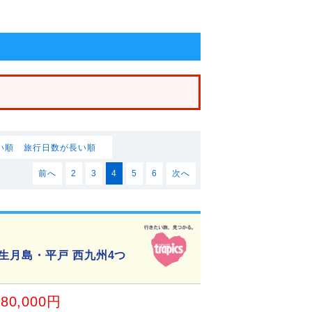
い順
旅行日数が長い順
前へ
2
3
4
5
6
次へ
生月島・平戸 西九州4つ
80,000円