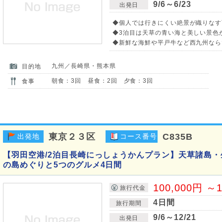
9/6～6/23
出発日
◆個人では行きにくい絶景が織りなす
◆3泊目は天草の青い海と美しい景色
◆新鮮な海鮮や平戸牛など西九州なら
九州／長崎県・熊本県
目的地
朝食：3回 昼食：2回 夕食：3回
食事
東京２３区
C835B
出発地
コース番号
【羽田空港/2泊目長崎にっしょうかんプラン】天草諸島・
の島めぐりと5つのグルメ4日間
100,000円 ～1
旅行代金
4日間
旅行期間
9/6～12/21
出発日