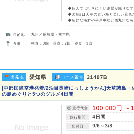
◆個人では行きにくい絶景が織りなす
◆3泊目は天草の青い海と美しい景色
◆新鮮な海鮮や平戸牛など西九州なら
九州／長崎県・熊本県
目的地
朝食：3回 昼食：2回 夕食：3回
食事
愛知県
31487B
出発地
コース番号
[中部国際空港発着/2泊目長崎にっしょうかん]天草諸島・
の島めぐりと5つのグルメ4日間
100,000円 ～1
旅行代金
4日間
旅行期間
9/6～3/8
出発日