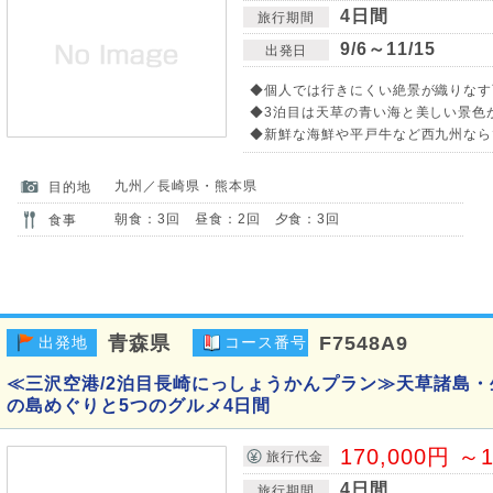
4日間
旅行期間
9/6～11/15
出発日
◆個人では行きにくい絶景が織りなす
◆3泊目は天草の青い海と美しい景色
◆新鮮な海鮮や平戸牛など西九州なら
九州／長崎県・熊本県
目的地
朝食：3回 昼食：2回 夕食：3回
食事
青森県
F7548A9
出発地
コース番号
≪三沢空港/2泊目長崎にっしょうかんプラン≫天草諸島・
の島めぐりと5つのグルメ4日間
170,000円 ～1
旅行代金
4日間
旅行期間