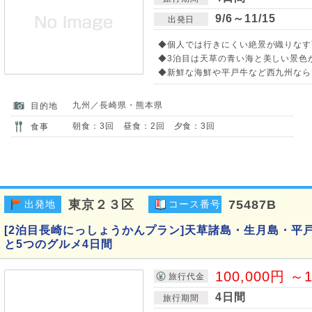
9/6～11/15
出発日
◆個人では行きにくい絶景が織りなす
◆3泊目は天草の青い海と美しい景色
◆新鮮な海鮮や平戸牛など西九州なら
九州／長崎県・熊本県
目的地
朝食：3回 昼食：2回 夕食：3回
食事
東京２３区
75487B
出発地
コース番号
[2泊目長崎にっしょうかんプラン]天草諸島・生月島・平戸
と5つのグルメ4日間
100,000円 ～1
旅行代金
4日間
旅行期間