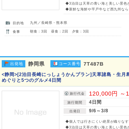
◆3泊目は天草の青い海と美しい景色
◆新鮮な海鮮や平戸牛など西九州なら
九州／長崎県・熊本県
目的地
朝食：3回 昼食：2回 夕食：3回
食事
静岡県
7T487B
出発地
コース番号
<静岡>[2泊目長崎にっしょうかんプラン]天草諸島・生月
めぐりと5つのグルメ4日間
120,000円 ～1
旅行代金
4日間
旅行期間
9/6～3/8
出発日
◆個人では行きにくい絶景が織りなす
◆3泊目は天草の青い海と美しい景色