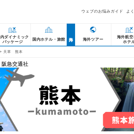
ウェブのお悩みガイド
よ
海外
国内ダイナミック
海外航空
国内ホテル・旅館
海外ツアー
パッケージ
ホテ
>
天草 熊本
｜阪急交通社