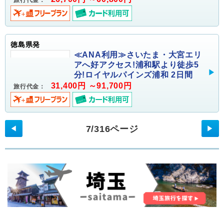
旅行代金：
徳島県発
≪ANA利用≫さいたま・大宮エリ
アへ好アクセス!浦和駅より徒歩5
分!ロイヤルパインズ浦和 2日間
31,400円 ～91,700円
旅行代金：
7/316ページ
◀
▶