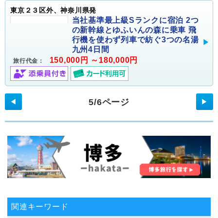
東京２３区外、神奈川県発
当社基準最上級Sランクに宿泊 2つ
の新幹線とゆふいんの森に乗車 飛
行機を使わず列車で紡ぐ3つの名湯
九州4日間
150,000円 ～180,000円
旅行代金：
5/6ページ
◀
▶
関連キーワード