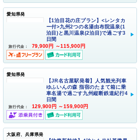
愛知県発
【1泊目花の庄プラン】<レンタカ
ー付>九州2つの名湯由布院温泉(1
泊目)と黒川温泉(2泊目)で過ごす3
日間
79,900円 ～115,900円
旅行代金：
愛知県発
【JR名古屋駅発着】人気観光列車
ゆふいんの森 指宿のたまて箱に乗
車名湯で過ごす九州縦断鉄道紀行4
日間
129,900円 ～159,900円
旅行代金：
大阪府、兵庫県発