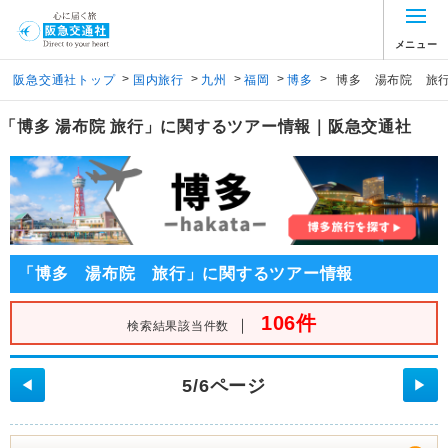
メニュー
>
>
>
>
>
阪急交通社トップ
国内旅行
九州
福岡
博多
博多 湯布院 旅
「博多 湯布院 旅行」に関するツアー情報｜阪急交通社
「博多 湯布院 旅行」に関するツアー情報
106件
｜
検索結果該当件数
5/6ページ
◀
▶