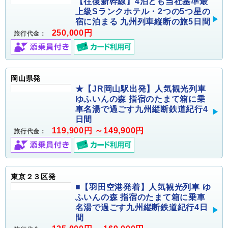
【往復新幹線】4泊とも当社基準最
上級Sランクホテル・2つの5つ星の
宿に泊まる 九州列車縦断の旅5日間
250,000円
旅行代金：
岡山県発
★【JR岡山駅出発】人気観光列車
ゆふいんの森 指宿のたまて箱に乗
車名湯で過ごす九州縦断鉄道紀行4
日間
119,900円 ～149,900円
旅行代金：
東京２３区発
■【羽田空港発着】人気観光列車 ゆ
ふいんの森 指宿のたまて箱に乗車
名湯で過ごす九州縦断鉄道紀行4日
間