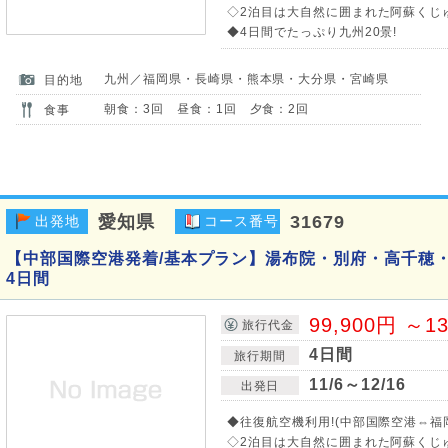
◇2泊目は大自然に囲まれた阿蘇くじ
◆4日間でたっぷり九州20景!
九州／福岡県・長崎県・熊本県・大分県・宮崎県
目的地
朝食：3回 昼食：1回 夕食：2回
食事
愛知県
31679
出発地
コース番号
【中部国際空港発着/基本プラン】湯布院・別府・高千穂・
4日間
99,900円 ～1
旅行代金
4日間
旅行期間
11/6～12/16
出発日
◆往復航空機利用!(中部国際空港⇔福
◇2泊目は大自然に囲まれた阿蘇くじ