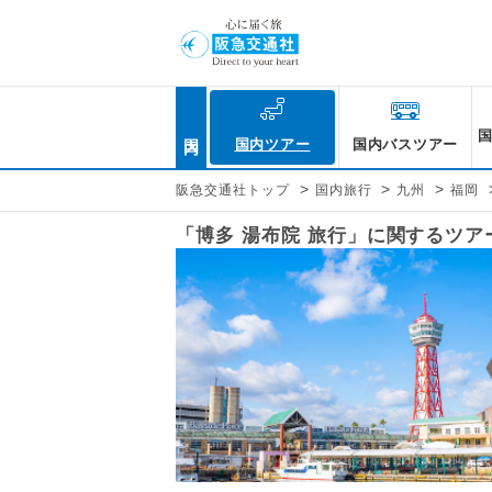
国内
国内ツアー
国内バスツアー
>
>
>
阪急交通社トップ
国内旅行
九州
福岡
「博多 湯布院 旅行」に関するツ