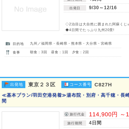
9/30～12/16
出発日
◇2泊目は大自然に囲まれた阿蘇くじ
◆4日間でたっぷり九州20景!
九州／福岡県・長崎県・熊本県・大分県・宮崎県
目的地
朝食：3回 昼食：1回 夕食：2回
食事
東京２３区
C827H
出発地
コース番号
≪基本プラン/羽田空港発着≫湯布院・別府・高千穂・長崎
間
114,900円 ～1
旅行代金
4日間
旅行期間