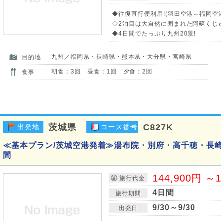
◆往復直行便利用!(羽田空港⇔福岡空
◇2泊目は大自然に囲まれた阿蘇くじ
◆4日間でたっぷり九州20景!
九州／福岡県・長崎県・熊本県・大分県・宮崎県
目的地
朝食：3回 昼食：1回 夕食：2回
食事
茨城県
C827K
出発地
コース番号
≪基本プラン/茨城空港発着≫湯布院・別府・高千穂・長崎
間
144,900円 ～1
旅行代金
4日間
旅行期間
9/30～9/30
出発日