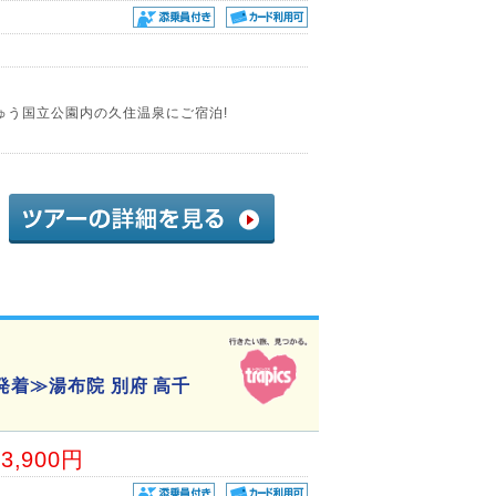
ゅう国立公園内の久住温泉にご宿泊!
発着≫湯布院 別府 高千
33,900円