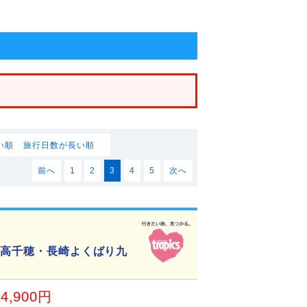
い順
旅行日数が長い順
前へ
1
2
3
4
5
次へ
・高千穂・長崎よくばり九
24,900円