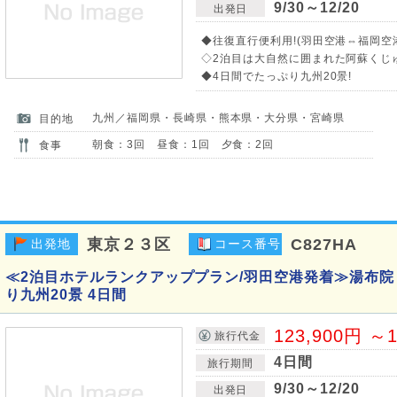
9/30～12/20
出発日
◆往復直行便利用!(羽田空港⇔福岡空
◇2泊目は大自然に囲まれた阿蘇くじ
◆4日間でたっぷり九州20景!
九州／福岡県・長崎県・熊本県・大分県・宮崎県
目的地
朝食：3回 昼食：1回 夕食：2回
食事
東京２３区
C827HA
出発地
コース番号
≪2泊目ホテルランクアッププラン/羽田空港発着≫湯布院 
り九州20景 4日間
123,900円 ～1
旅行代金
4日間
旅行期間
9/30～12/20
出発日