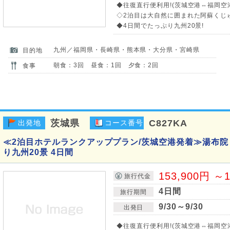
◆往復直行便利用!(茨城空港⇔福岡空
◇2泊目は大自然に囲まれた阿蘇くじ
◆4日間でたっぷり九州20景!
九州／福岡県・長崎県・熊本県・大分県・宮崎県
目的地
朝食：3回 昼食：1回 夕食：2回
食事
茨城県
C827KA
出発地
コース番号
≪2泊目ホテルランクアッププラン/茨城空港発着≫湯布院 
り九州20景 4日間
153,900円 ～1
旅行代金
4日間
旅行期間
9/30～9/30
出発日
◆往復直行便利用!(茨城空港⇔福岡空