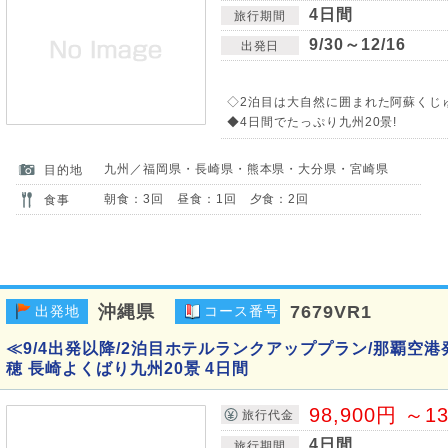
4日間
旅行期間
9/30～12/16
出発日
◇2泊目は大自然に囲まれた阿蘇くじ
◆4日間でたっぷり九州20景!
九州／福岡県・長崎県・熊本県・大分県・宮崎県
目的地
朝食：3回 昼食：1回 夕食：2回
食事
沖縄県
7679VR1
出発地
コース番号
≪9/4出発以降/2泊目ホテルランクアッププラン/那覇空港
穂 長崎よくばり九州20景 4日間
98,900円 ～1
旅行代金
4日間
旅行期間