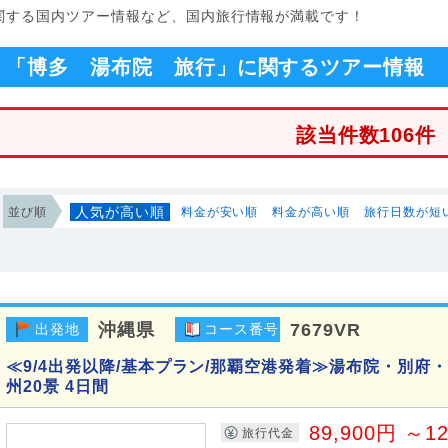
に関する国内ツアー情報など、国内旅行情報が満載です！
「博多 湯布院 旅行」に関するツアー情報
該当件数106件
人気が高い順
並び順
料金が安い順
料金が高い順
旅行日数が短
沖縄県
7679VR
出発地
コース番号
≪9/4出発以降/基本プラン/那覇空港発着≫湯布院・別府
州20景 4日間
89,900円 ～1
旅行代金