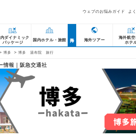
ウェブのお悩みガイド
よ
海外
国内ダイナミック
海外航空
国内ホテル・旅館
海外ツアー
パッケージ
ホテ
>
>
博多
博多 湯布院 旅行
アー情報｜阪急交通社