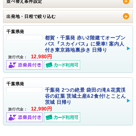
並べ替え条件設定
出発地・日程で絞り込む
千葉県発
都賀・千葉発 赤い2階建てオープン
バス『スカイバス』に乗車! 案内人
付き東京路地裏歩き 日帰り
12,980円
旅行代金：
千葉県発
千葉発 2つの絶景 袋田の滝&花貫渓
谷の紅葉 茨城土産&2食付!とことん
茨城 日帰り
12,990円
旅行代金：