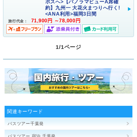
ボスへ>【パノラマビューA席確
約】九州一 大花火まつりへ行く!
<ANA利用>福岡3日間
71,900円 ～78,000円
旅行代金：
1/1ページ
関連キーワード
バスツアー千葉発
バスツアー 宿泊 千葉発