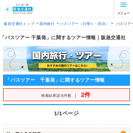
メニュー
>
>
>
阪急交通社トップ
国内旅行
バスツアー（日帰り・宿泊）
バスツア
「バスツアー 千葉発」に関するツアー情報｜阪急交通社
「バスツアー 千葉発」に関するツアー情報
2件
｜
検索結果該当件数
1/1ページ