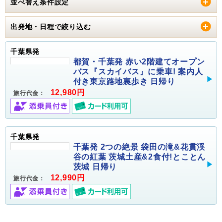
並べ替え条件設定
出発地・日程で絞り込む
千葉県発
都賀・千葉発 赤い2階建てオープン
バス『スカイバス』に乗車! 案内人
付き東京路地裏歩き 日帰り
12,980円
旅行代金：
千葉県発
千葉発 2つの絶景 袋田の滝&花貫渓
谷の紅葉 茨城土産&2食付!とことん
茨城 日帰り
12,990円
旅行代金：