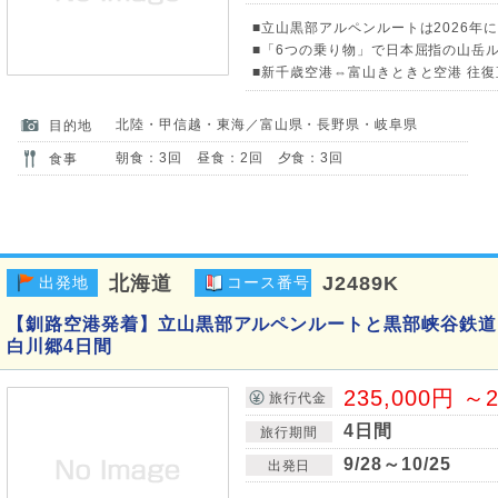
■立山黒部アルペンルートは2026年に
■「6つの乗り物」で日本屈指の山岳
■新千歳空港⇔富山きときと空港 往復
北陸・甲信越・東海／富山県・長野県・岐阜県
目的地
朝食：3回 昼食：2回 夕食：3回
食事
北海道
J2489K
出発地
コース番号
【釧路空港発着】立山黒部アルペンルートと黒部峡谷鉄道
白川郷4日間
235,000円 ～2
旅行代金
4日間
旅行期間
9/28～10/25
出発日