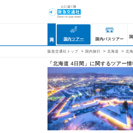
国内
国内ツアー
国内バスツアー
>
>
>
阪急交通社トップ
国内旅行
北海道
北
「北海道 4日間」に関するツアー