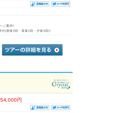
へご案内!
付(朝食3回・昼食2回・夕食3回)!
54,000円