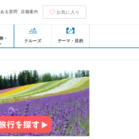
くある質問
店舗案内
お気に入り
券・
クルーズ
テーマ・目的
ル