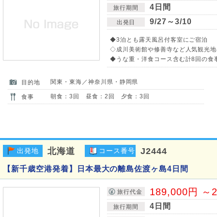
4日間
旅行期間
9/27～3/10
出発日
◆3泊とも露天風呂付客室にご宿泊
◇成川美術館や修善寺など人気観光地
◆うな重・洋食コース含む計8回の食事
関東・東海／神奈川県・静岡県
目的地
朝食：3回 昼食：2回 夕食：3回
食事
北海道
J2444
出発地
コース番号
【新千歳空港発着】日本最大の離島佐渡ヶ島4日間
189,000円 ～2
旅行代金
4日間
旅行期間