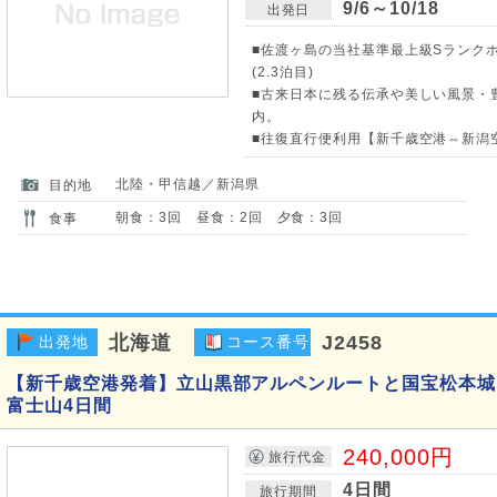
9/6～10/18
出発日
■佐渡ヶ島の当社基準最上級Sランク
(2.3泊目)
■古来日本に残る伝承や美しい風景・
内。
■往復直行便利用【新千歳空港⇔新潟
北陸・甲信越／新潟県
目的地
朝食：3回 昼食：2回 夕食：3回
食事
北海道
J2458
出発地
コース番号
【新千歳空港発着】立山黒部アルペンルートと国宝松本城
富士山4日間
240,000円
旅行代金
4日間
旅行期間