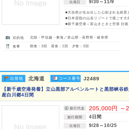
9/30～11/9
出発日
■大自然が生み出した心刻まれる絶景
■日本屈指の山岳リゾートで過ごす大
■新千歳空港⇔富山きときと空港 往復
北陸・甲信越・東海／富山県・長野県・岐阜県
目的地
朝食：3回 昼食：2回 夕食：3回
食事
北海道
J2489
出発地
コース番号
【新千歳空港発着】立山黒部アルペンルートと黒部峡谷鉄
産白川郷4日間
205,000円 ～2
旅行代金
4日間
旅行期間
9/28～10/25
出発日