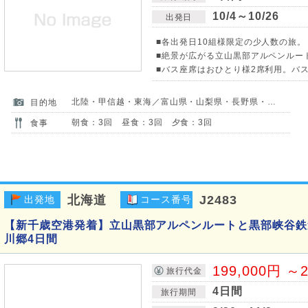
10/4～10/26
出発日
■各出発日10組様限定の少人数の旅。
■絶景が広がる立山黒部アルペンルー
■バス座席はおひとり様2席利用。バ
北陸・甲信越・東海／富山県・山梨県・長野県・岐阜県
目的地
朝食：3回 昼食：3回 夕食：3回
食事
北海道
J2483
出発地
コース番号
【新千歳空港発着】立山黒部アルペンルートと黒部峡谷鉄
川郷4日間
199,000円 ～2
旅行代金
4日間
旅行期間