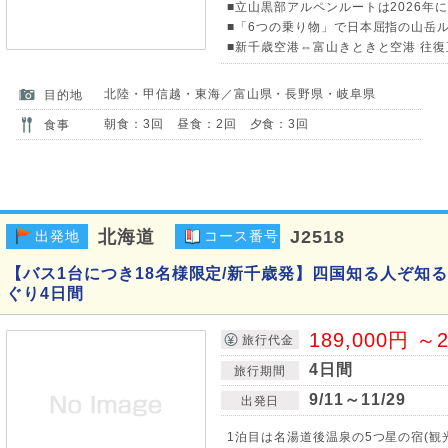
■立山黒部アルペンルートは2026年に
■「6つの乗り物」で日本屈指の山岳
■新千歳空港⇔富山きときと空港 往復
北陸・甲信越・東海／富山県・長野県・岐阜県
目的地
朝食：3回 昼食：2回 夕食：3回
食事
北海道
J2518
出発地
コース番号
【バス1台につき18名様限定/新千歳発】四国知る人ぞ知る
ぐり4日間
189,000円 ～2
旅行代金
4日間
旅行期間
9/11～11/29
出発日
1泊目は名湯道後温泉の5つ星の宿(観