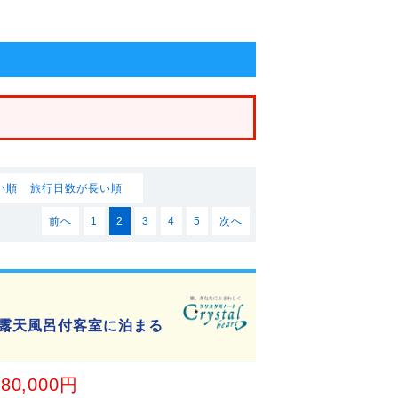
い順
旅行日数が長い順
前へ
1
2
3
4
5
次へ
も露天風呂付客室に泊まる
80,000円