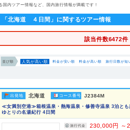
する国内ツアー情報など、国内旅行情報が満載です！
「北海道 ４日間」に関するツアー情報
該当件数6472件
人気が高い順
並び順
料金が安い順
料金が高い順
旅行日数が短
北海道
J2384M
出発地
コース番号
≪女満別空港≫箱根温泉・熱海温泉・修善寺温泉 3泊と
ゆとりの名湯紀行 4日間
230,000円 ～2
旅行代金