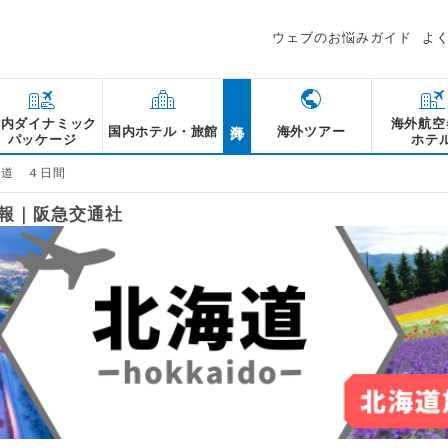
ウェブのお悩みガイド
よ
海外
国内ダイナミック
海外航空
国内ホテル・旅館
海外ツアー
パッケージ
ホテ
海道 ４日間
情報｜阪急交通社