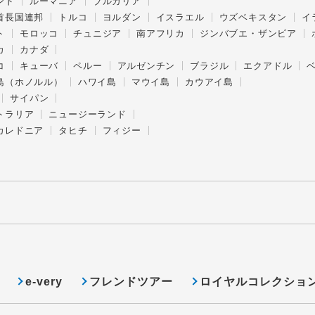
ンド
ルーマニア
ブルガリア
首長国連邦
トルコ
ヨルダン
イスラエル
ウズベキスタン
イ
ト
モロッコ
チュニジア
南アフリカ
ジンバブエ・ザンビア
カ
カナダ
コ
キューバ
ペルー
アルゼンチン
ブラジル
エクアドル
島（ホノルル）
ハワイ島
マウイ島
カウアイ島
サイパン
トラリア
ニュージーランド
カレドニア
タヒチ
フィジー
e-very
フレンドツアー
ロイヤルコレクショ