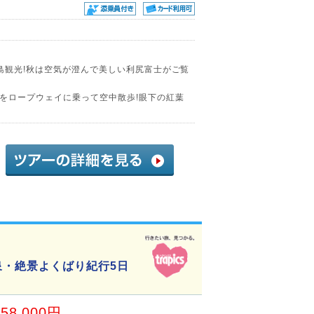
島観光!秋は空気が澄んで美しい利尻富士がご覧
をロープウェイに乗って空中散歩!眼下の紅葉
泉・絶景よくばり紀行5日
58,000円