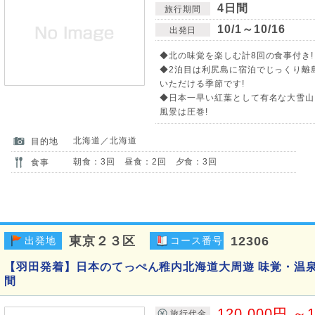
4日間
旅行期間
10/1～10/16
出発日
◆北の味覚を楽しむ計8回の食事付き!
◆2泊目は利尻島に宿泊でじっくり離
いただける季節です!
◆日本一早い紅葉として有名な大雪山
風景は圧巻!
北海道／北海道
目的地
朝食：3回 昼食：2回 夕食：3回
食事
東京２３区
12306
出発地
コース番号
【羽田発着】日本のてっぺん稚内北海道大周遊 味覚・温
間
120,000円 ～1
旅行代金