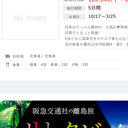
5日間
旅行期間
10/17～3/25
出発日
日本のてっぺん稚内や、人気の摩周湖
日間でぐるっと周遊!
4泊ともに温泉付きホテルで身も心もリ
北の味覚が盛沢山!計9回(朝4・昼2・
北海道／北海道
目的地
朝食：4回 昼食：2回 夕食：3回
食事