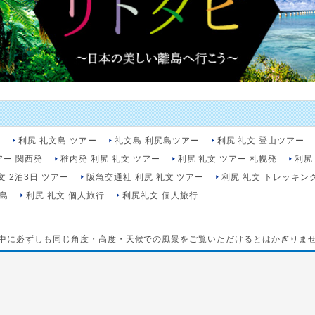
ー
利尻 礼文島 ツアー
礼文島 利尻島ツアー
利尻 礼文 登山ツアー
アー 関西発
稚内発 利尻 礼文 ツアー
利尻 礼文 ツアー 札幌発
利尻
文 2泊3日 ツアー
阪急交通社 利尻 礼文 ツアー
利尻 礼文 トレッキン
尻島
利尻 礼文 個人旅行
利尻礼文 個人旅行
中に必ずしも同じ角度・高度・天候での風景をご覧いただけるとはかぎりま