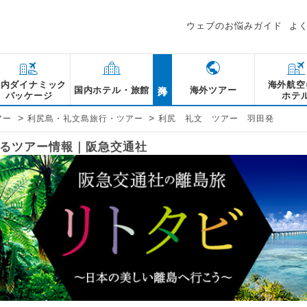
ウェブのお悩みガイド
よ
海外
国内ダイナミック
海外航空
国内ホテル・旅館
海外ツアー
パッケージ
ホテ
>
>
アー
利尻島・礼文島旅行・ツアー
利尻 礼文 ツアー 羽田発
するツアー情報｜阪急交通社