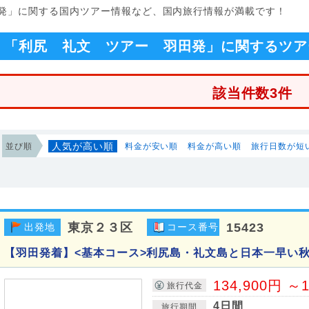
田発」に関する国内ツアー情報など、国内旅行情報が満載です！
「利尻 礼文 ツアー 羽田発」に関するツア
該当件数3件
人気が高い順
並び順
料金が安い順
料金が高い順
旅行日数が短
東京２３区
15423
出発地
コース番号
【羽田発着】<基本コース>利尻島・礼文島と日本一早い
134,900円 ～1
旅行代金
4日間
旅行期間