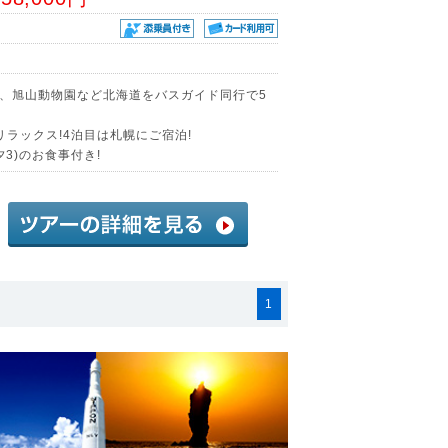
、旭山動物園など北海道をバスガイド同行で5
ラックス!4泊目は札幌にご宿泊!
夕3)のお食事付き!
1