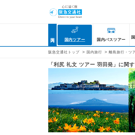
国内
国内ツアー
国内バスツアー
>
>
阪急交通社トップ
国内旅行
離島旅行・ツ
「利尻 礼文 ツアー 羽田発」に関