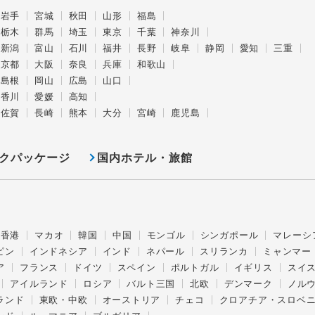
岩手
宮城
秋田
山形
福島
栃木
群馬
埼玉
東京
千葉
神奈川
新潟
富山
石川
福井
長野
岐阜
静岡
愛知
三重
京都
大阪
奈良
兵庫
和歌山
島根
岡山
広島
山口
香川
愛媛
高知
佐賀
長崎
熊本
大分
宮崎
鹿児島
クパッケージ
国内ホテル・旅館
香港
マカオ
韓国
中国
モンゴル
シンガポール
マレーシ
ピン
インドネシア
インド
ネパール
スリランカ
ミャンマー
ア
フランス
ドイツ
スペイン
ポルトガル
イギリス
スイ
アイルランド
ロシア
バルト三国
北欧
デンマーク
ノル
ランド
東欧・中欧
オーストリア
チェコ
クロアチア・スロベ