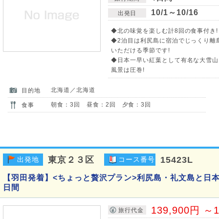
10/1～10/16
出発日
◆北の味覚を楽しむ計8回の食事付き!
◆2泊目は利尻島に宿泊でじっくり離
いただける季節です!
◆日本一早い紅葉として有名な大雪山
風景は圧巻!
北海道／北海道
目的地
朝食：3回 昼食：2回 夕食：3回
食事
東京２３区
15423L
出発地
コース番号
【羽田発着】<ちょっと贅沢プラン>利尻島・礼文島と日
日間
139,900円 ～1
旅行代金