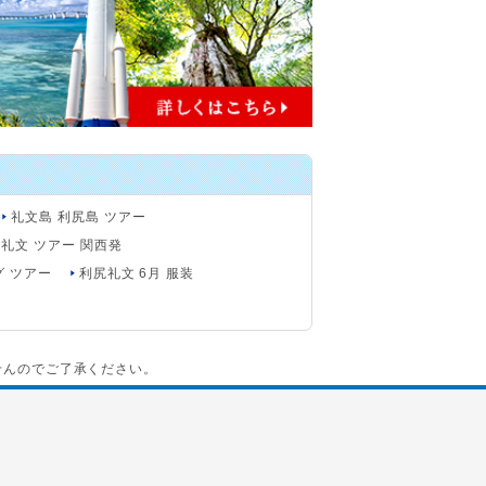
礼文島 利尻島 ツアー
 礼文 ツアー 関西発
グ ツアー
利尻礼文 6月 服装
せんのでご了承ください。