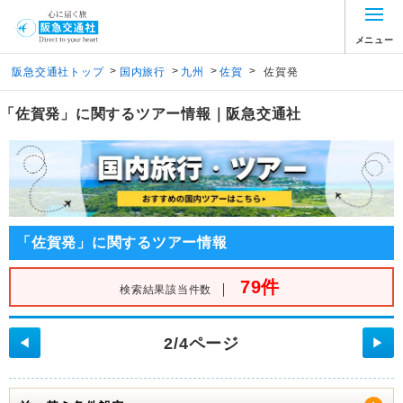
メニュー
>
>
>
>
阪急交通社トップ
国内旅行
九州
佐賀
佐賀発
「佐賀発」に関するツアー情報｜阪急交通社
「佐賀発」に関するツアー情報
79件
｜
検索結果該当件数
2/4ページ
◀
▶