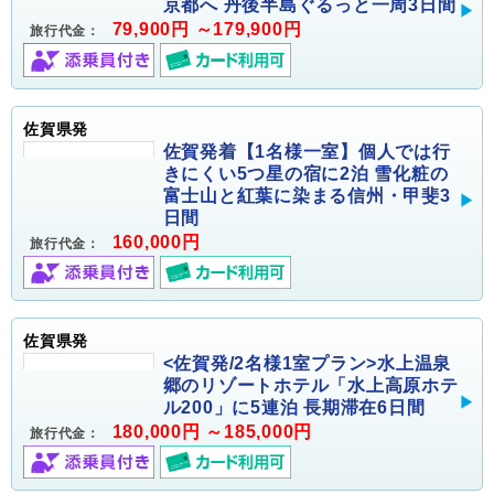
京都へ 丹後半島ぐるっと一周3日間
79,900円 ～179,900円
旅行代金：
佐賀県発
佐賀発着【1名様一室】個人では行
きにくい5つ星の宿に2泊 雪化粧の
富士山と紅葉に染まる信州・甲斐3
日間
160,000円
旅行代金：
佐賀県発
<佐賀発/2名様1室プラン>水上温泉
郷のリゾートホテル「水上高原ホテ
ル200」に5連泊 長期滞在6日間
180,000円 ～185,000円
旅行代金：