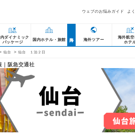
ウェブのお悩みガイド
よ
海外
国内ダイナミック
海外航空
国内ホテル・旅館
海外ツアー
パッケージ
ホテ
>
>
仙台
仙台 １泊２日
報｜阪急交通社