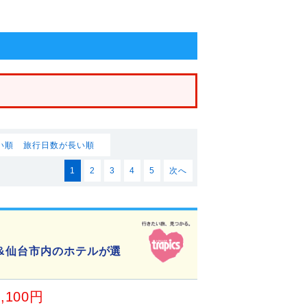
い順
旅行日数が長い順
1
2
3
4
5
次へ
ト&仙台市内のホテルが選
8,100円