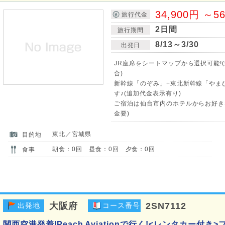
34,900円 ～5
旅行代金
2日間
旅行期間
8/13～3/30
出発日
JR座席をシートマップから選択可能!
合)
新幹線「のぞみ」+東北新幹線「やま
す♪(追加代金表示有り)
ご宿泊は仙台市内のホテルからお好き
金要)
東北／宮城県
目的地
朝食：0回 昼食：0回 夕食：0回
食事
大阪府
2SN7112
出発地
コース番号
関西空港発着|Peach Aviationで行く!<レンタカー付