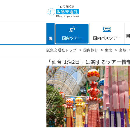
国内
国内ツアー
国内バスツアー
>
>
>
阪急交通社トップ
国内旅行
東北
宮城
「仙台 1泊2日」に関するツアー情