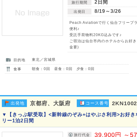
2日間
旅行期間
8/19～3/26
出発日
Peach Aviationで行く仙台フ
便利♪
受託手荷物料20KG込みです♪
ご宿泊は仙台市内のホテルからお好き
金要)
東北／宮城県
目的地
朝食：0回 昼食：0回 夕食：0回
食事
京都府、大阪府
2KN100
出発地
コース番号
▼【きっぷ駅受取】<新幹線のぞみ+はやぶさ利用>お好
リー1泊2日間
39,900円 ～5
旅行代金