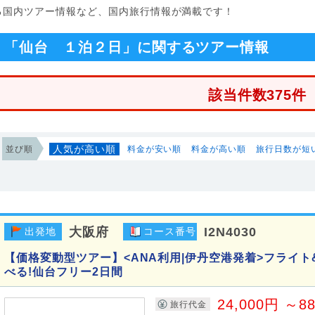
する国内ツアー情報など、国内旅行情報が満載です！
「仙台 １泊２日」に関するツアー情報
該当件数375件
人気が高い順
並び順
料金が安い順
料金が高い順
旅行日数が短
大阪府
I2N4030
出発地
コース番号
【価格変動型ツアー】<ANA利用|伊丹空港発着>フライ
べる!仙台フリー2日間
24,000円 ～8
旅行代金