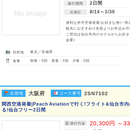
2日間
旅行期間
8/14～1/30
出発日
便利な伊丹空港発着!お好きな便(一部
観光におすすめ!1名様よりお申込み可
ご宿泊は仙台市内のホテルからお好き
金要)
東北／宮城県
目的地
朝食：0回 昼食：0回 夕食：0回
食事
大阪府
2SN7102
出発地
コース番号
関西空港発着|Peach Aviationで行く!フライト&仙
る!仙台フリー2日間
20,300円 ～3
旅行代金