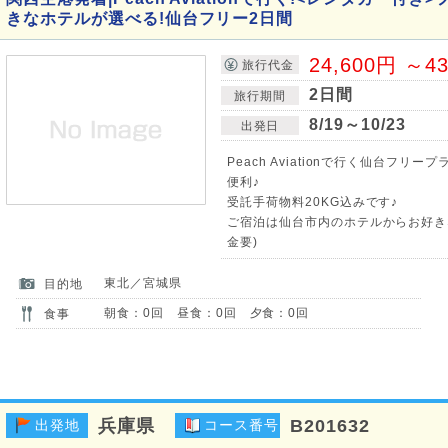
きなホテルが選べる!仙台フリー2日間
24,600円 ～4
旅行代金
2日間
旅行期間
8/19～10/23
出発日
Peach Aviationで行く仙台フ
便利♪
受託手荷物料20KG込みです♪
ご宿泊は仙台市内のホテルからお好き
金要)
東北／宮城県
目的地
朝食：0回 昼食：0回 夕食：0回
食事
兵庫県
B201632
出発地
コース番号