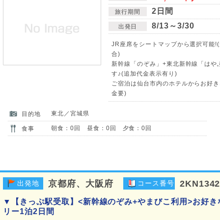
2日間
旅行期間
8/13～3/30
出発日
JR座席をシートマップから選択可能!
合)
新幹線「のぞみ」+東北新幹線「はや
す♪(追加代金表示有り)
ご宿泊は仙台市内のホテルからお好き
金要)
東北／宮城県
目的地
朝食：0回 昼食：0回 夕食：0回
食事
京都府、大阪府
2KN134
出発地
コース番号
▼【きっぷ駅受取】<新幹線のぞみ+やまびこ利用>お好
リー1泊2日間