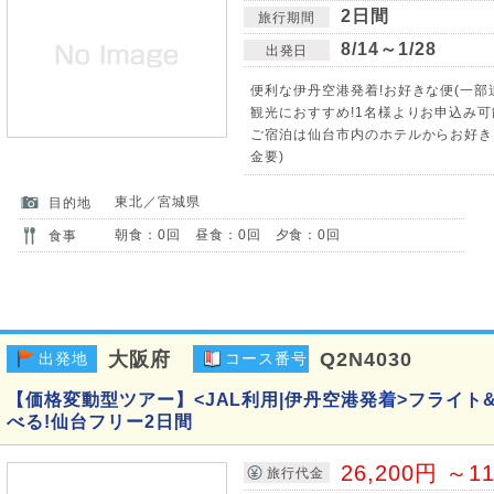
2日間
旅行期間
8/14～1/28
出発日
便利な伊丹空港発着!お好きな便(一部
観光におすすめ!1名様よりお申込み可
ご宿泊は仙台市内のホテルからお好き
金要)
東北／宮城県
目的地
朝食：0回 昼食：0回 夕食：0回
食事
大阪府
Q2N4030
出発地
コース番号
【価格変動型ツアー】<JAL利用|伊丹空港発着>フライト
べる!仙台フリー2日間
26,200円 ～1
旅行代金