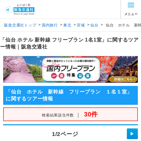
メニュー
>
>
>
>
>
阪急交通社トップ
国内旅行
東北
宮城
仙台
仙台 ホテル 新
「仙台 ホテル 新幹線 フリープラン 1名1室」に関するツア
ー情報｜阪急交通社
「仙台 ホテル 新幹線 フリープラン １名１室」
に関するツアー情報
30件
｜
検索結果該当件数
1/2ページ
▶