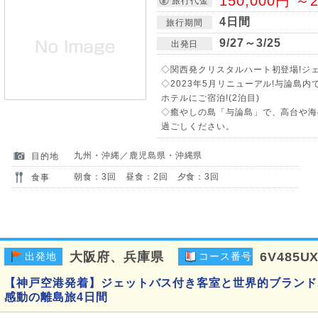
150,000円 ～2
旅行代金
4日間
旅行期間
9/27～3/25
出発日
◇関西発クリスタルハート初登場!ジェ
◇2023年5月リニューアル!与論島
ホテルにご宿泊!(2泊目)
◇癒やしの島「与論島」で、高台や海
過ごしください。
九州・沖縄／鹿児島県・沖縄県
目的地
朝食：3回 昼食：2回 夕食：3回
食事
大阪府、兵庫県
6V485U
出発地
コース番号
【神戸空港発着】ジェットバス付き客室と世界的ブランド
感動の離島旅4日間