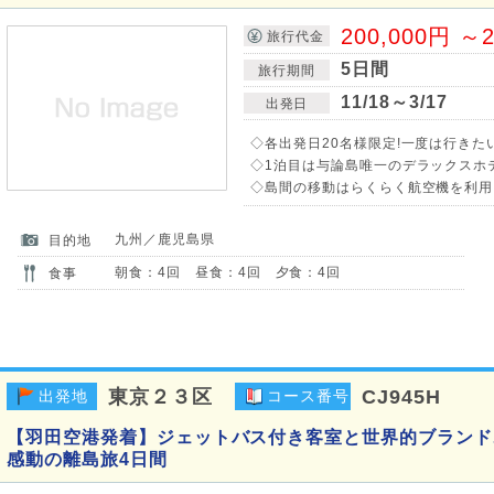
200,000円 ～2
旅行代金
5日間
旅行期間
11/18～3/17
出発日
◇各出発日20名様限定!一度は行きた
◇1泊目は与論島唯一のデラックスホテ
◇島間の移動はらくらく航空機を利用!
九州／鹿児島県
目的地
朝食：4回 昼食：4回 夕食：4回
食事
東京２３区
CJ945H
出発地
コース番号
【羽田空港発着】ジェットバス付き客室と世界的ブランド
感動の離島旅4日間