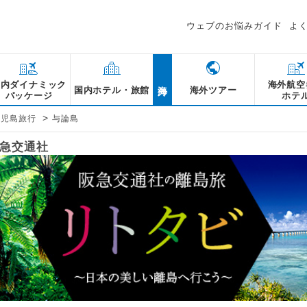
ウェブのお悩みガイド
よ
海外
国内ダイナミック
海外航空
国内ホテル・旅館
海外ツアー
パッケージ
ホテ
>
鹿児島旅行
与論島
急交通社