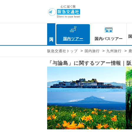
国内
国内ツアー
国内バスツアー
>
>
>
阪急交通社トップ
国内旅行
九州旅行
「与論島」に関するツアー情報｜阪