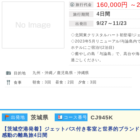
160,000円 ～2
旅行代金
4日間
旅行期間
9/27～11/23
出発日
◇北関東クリスタルハート初登場!ジェ
◇2023年5月リニューアル!与論島
ホテルにご宿泊!(2泊目)
◇癒やしの島「与論島」で、高台や海
過ごしください。
九州・沖縄／鹿児島県・沖縄県
目的地
朝食：3回 昼食：2回 夕食：3回
食事
茨城県
CJ945K
出発地
コース番号
【茨城空港発着】ジェットバス付き客室と世界的ブランド
感動の離島旅4日間