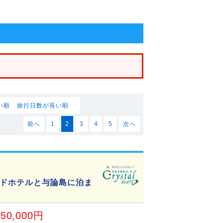
い順
旅行日数が長い順
前へ
1
2
3
4
5
次へ
ドホテルと与論島に泊ま
50,000円