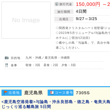
150,000円 ～2
旅行代金
4日間
旅行期間
9/27～3/25
出発日
◇関西発クリスタルハート初登場!ジェ
◇2023年5月リニューアル!与論島
ホテルにご宿泊!(2泊目)
◇癒やしの島「与論島」で、高台や海
過ごしください。
九州・沖縄／鹿児島県・沖縄県
目的地
朝食：3回 昼食：2回 夕食：3回
食事
鹿児島県
7305S
出発地
コース番号
<鹿児島空港発着>与論島・沖永良部島・徳之島・奄美大島
じっくり巡る離島旅 5日間