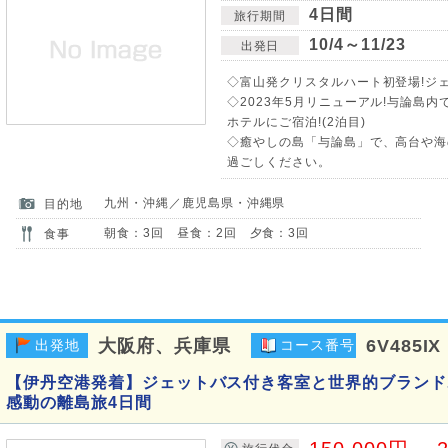
4日間
旅行期間
10/4～11/23
出発日
◇富山発クリスタルハート初登場!ジェ
◇2023年5月リニューアル!与論島
ホテルにご宿泊!(2泊目)
◇癒やしの島「与論島」で、高台や海
過ごしください。
九州・沖縄／鹿児島県・沖縄県
目的地
朝食：3回 昼食：2回 夕食：3回
食事
大阪府、兵庫県
6V485IX
出発地
コース番号
【伊丹空港発着】ジェットバス付き客室と世界的ブランド
感動の離島旅4日間