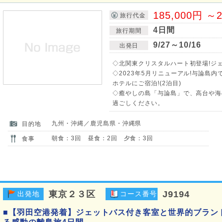
185,000円 ～2
旅行代金
4日間
旅行期間
9/27～10/16
出発日
◇北関東クリスタルハート初登場!ジェ
◇2023年5月リニューアル!与論島
ホテルにご宿泊!(2泊目)
◇癒やしの島「与論島」で、高台や海
過ごしください。
九州・沖縄／鹿児島県・沖縄県
目的地
朝食：3回 昼食：2回 夕食：3回
食事
東京２３区
J9194
出発地
コース番号
■【羽田空港発着】ジェットバス付き客室と世界的ブラン