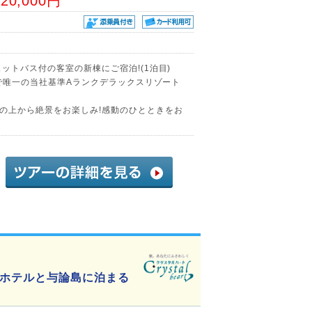
20,000円
ットバス付の客室の新棟にご宿泊!(1泊目)
内で唯一の当社基準Aランクデラックスリゾート
の上から絶景をお楽しみ!感動のひとときをお
X
ホテルと与論島に泊まる