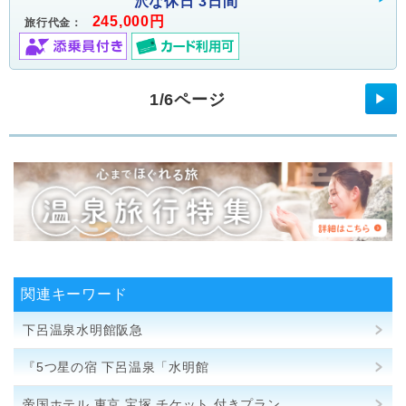
沢な休日 3日間
245,000円
旅行代金：
1/6ページ
▶
関連キーワード
下呂温泉水明館阪急
『5つ星の宿 下呂温泉「水明館
帝国ホテル 東京 宝塚 チケット 付きプラン