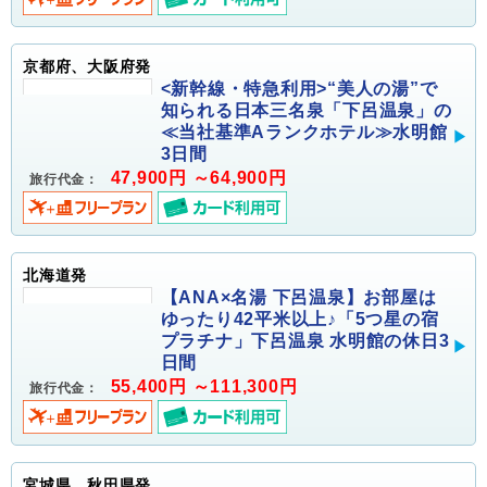
京都府、大阪府発
<新幹線・特急利用>“美人の湯”で
知られる日本三名泉「下呂温泉」の
≪当社基準Aランクホテル≫水明館
3日間
47,900円 ～64,900円
旅行代金：
北海道発
【ANA×名湯 下呂温泉】お部屋は
ゆったり42平米以上♪「5つ星の宿
プラチナ」下呂温泉 水明館の休日3
日間
55,400円 ～111,300円
旅行代金：
宮城県、秋田県発