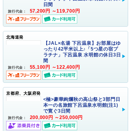
日間
57,200円 ～119,700円
旅行代金：
北海道発
【JAL×名湯 下呂温泉】お部屋はゆ
ったり42平米以上♪「5つ星の宿プ
ラチナ」下呂温泉 水明館の休日3日
間
55,100円 ～122,400円
旅行代金：
京都府、大阪府発
<極>豪華絢爛秋の高山祭と3部門日
本一の名旅館下呂温泉水明館(注1)
で寛ぐ3日間
200,000円 ～250,000円
旅行代金：