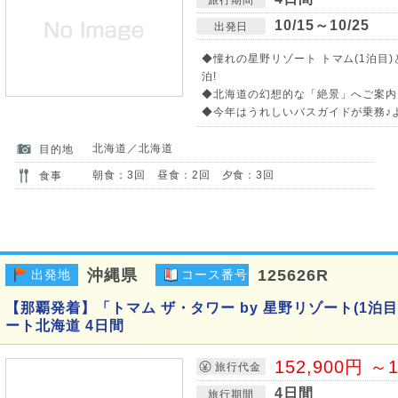
10/15～10/25
出発日
◆憧れの星野リゾート トマム(1泊目
泊!
◆北海道の幻想的な「絶景」へご案内
◆今年はうれしいバスガイドが乗務♪
北海道／北海道
目的地
朝食：3回 昼食：2回 夕食：3回
食事
沖縄県
125626R
出発地
コース番号
【那覇発着】「トマム ザ・タワー by 星野リゾート(1泊
ート北海道 4日間
152,900円 ～1
旅行代金
4日間
旅行期間