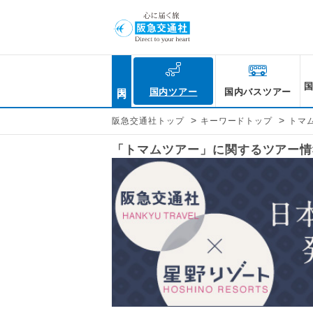
国内
国内ツアー
国内バスツアー
>
>
阪急交通社トップ
キーワードトップ
トマ
「トマムツアー」に関するツアー情