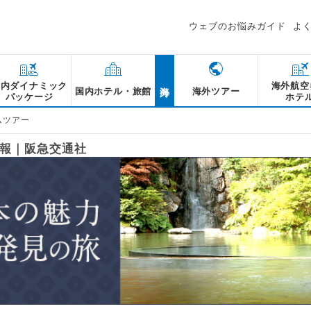
ウェブのお悩みガイド
よ
海外
国内ダイナミック
海外航空
国内ホテル・旅館
海外ツアー
パッケージ
ホテ
ムツアー
報｜阪急交通社