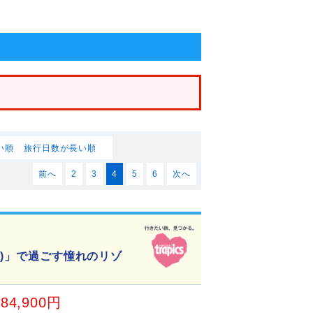
い順
旅行日数が長い順
前へ
2
3
4
5
6
次へ
目)」で過ごす憧れのリゾ
84,900円