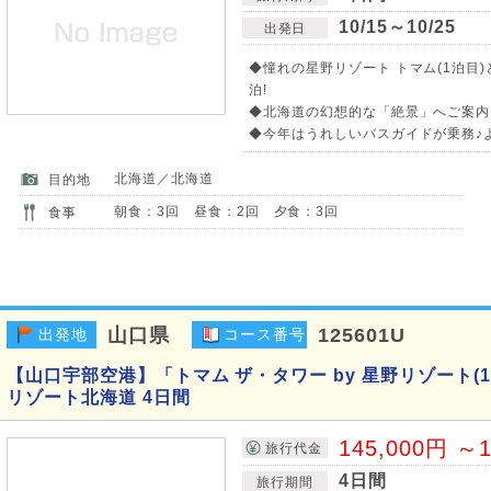
10/15～10/25
出発日
◆憧れの星野リゾート トマム(1泊目
泊!
◆北海道の幻想的な「絶景」へご案内
◆今年はうれしいバスガイドが乗務♪
北海道／北海道
目的地
朝食：3回 昼食：2回 夕食：3回
食事
山口県
125601U
出発地
コース番号
【山口宇部空港】「トマム ザ・タワー by 星野リゾート(
リゾート北海道 4日間
145,000円 ～1
旅行代金
4日間
旅行期間