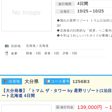
4日間
旅行期間
10/25～10/25
出発日
◆憧れの星野リゾート トマム(1泊目
泊!
◆北海道の幻想的な「絶景」へご案内
◆今年はうれしいバスガイドが乗務♪
北海道／北海道
目的地
朝食：3回 昼食：2回 夕食：3回
食事
大分県
1256B3
出発地
コース番号
【大分発着】「トマム ザ・タワー by 星野リゾート(1泊
ート北海道 4日間
139,000円 ～1
旅行代金