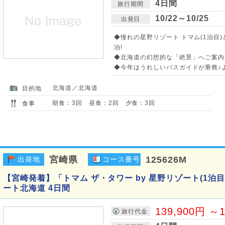
4日間
旅行期間
10/22～10/25
出発日
◆憧れの星野リゾート トマム(1泊目
泊!
◆北海道の幻想的な「絶景」へご案内
◆今年はうれしいバスガイドが乗務♪
北海道／北海道
目的地
朝食：3回 昼食：2回 夕食：3回
食事
宮崎県
125626M
出発地
コース番号
【宮崎発着】「トマム ザ・タワー by 星野リゾート(1泊
ート北海道 4日間
139,900円 ～1
旅行代金