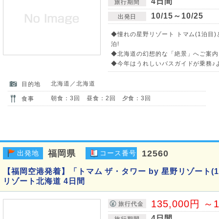
4日間
旅行期間
10/15～10/25
出発日
◆憧れの星野リゾート トマム(1泊目
泊!
◆北海道の幻想的な「絶景」へご案内
◆今年はうれしいバスガイドが乗務♪
北海道／北海道
目的地
朝食：3回 昼食：2回 夕食：3回
食事
福岡県
12560
出発地
コース番号
【福岡空港発着】「トマム ザ・タワー by 星野リゾート(
リゾート北海道 4日間
135,000円 ～1
旅行代金
4日間
旅行期間