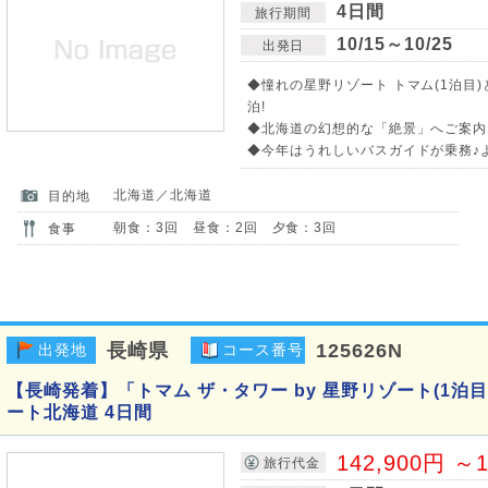
4日間
旅行期間
10/15～10/25
出発日
◆憧れの星野リゾート トマム(1泊目
泊!
◆北海道の幻想的な「絶景」へご案内
◆今年はうれしいバスガイドが乗務♪
北海道／北海道
目的地
朝食：3回 昼食：2回 夕食：3回
食事
長崎県
125626N
出発地
コース番号
【長崎発着】「トマム ザ・タワー by 星野リゾート(1泊
ート北海道 4日間
142,900円 ～1
旅行代金