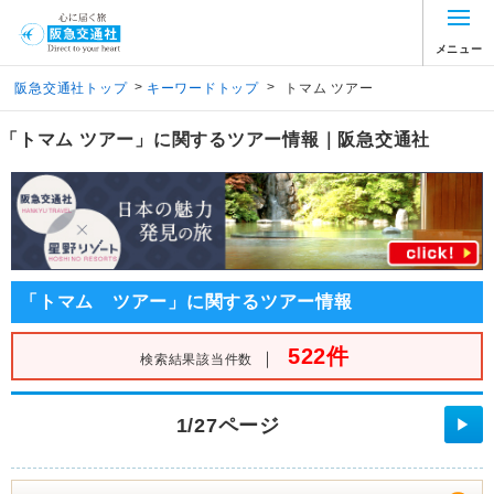
メニュー
>
>
阪急交通社トップ
キーワードトップ
トマム ツアー
「トマム ツアー」に関するツアー情報｜阪急交通社
「トマム ツアー」に関するツアー情報
522件
｜
検索結果該当件数
1/27ページ
▶