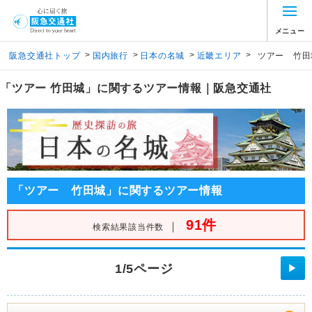
メニュー
>
>
>
>
阪急交通社トップ
国内旅行
日本の名城
近畿エリア
ツアー 竹田
「ツアー 竹田城」に関するツアー情報｜阪急交通社
「ツアー 竹田城」に関するツアー情報
91件
｜
検索結果該当件数
1/5ページ
▶