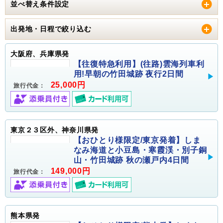
並べ替え条件設定
出発地・日程で絞り込む
大阪府、兵庫県発
【往復特急利用】(往路)雲海列車利
用!早朝の竹田城跡 夜行2日間
25,000円
旅行代金：
東京２３区外、神奈川県発
【おひとり様限定/東京発着】しま
なみ海道と小豆島・寒霞渓・別子銅
山・竹田城跡 秋の瀬戸内4日間
149,000円
旅行代金：
熊本県発