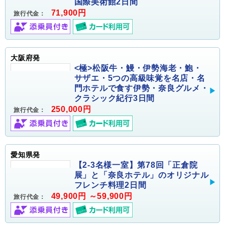
国際美術館2日間
71,900円
旅行代金：
大阪府発
<極>松阪牛・鰻・伊勢海老・鮑・
サザエ・5つの高級味覚を名店・名
門ホテルで食す伊勢・奈良グルメ・
クラシック紀行3日間
250,000円
旅行代金：
愛知県発
【2-3名様一室】第78回「正倉院
展」と「奈良ホテル」のオリジナル
フレンチ料理2日間
49,900円 ～59,900円
旅行代金：