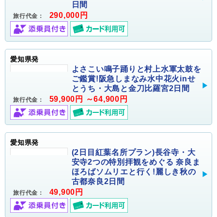
日間
290,000円
旅行代金：
愛知県発
よさこい鳴子踊りと村上水軍太鼓を
ご鑑賞!阪急しまなみ水中花火inせ
とうち・大島と金刀比羅宮2日間
59,900円 ～64,900円
旅行代金：
愛知県発
(2日目紅葉名所プラン)長谷寺・大
安寺2つの特別拝観をめぐる 奈良ま
ほろばソムリエと行く!麗しき秋の
古都奈良2日間
49,900円
旅行代金：