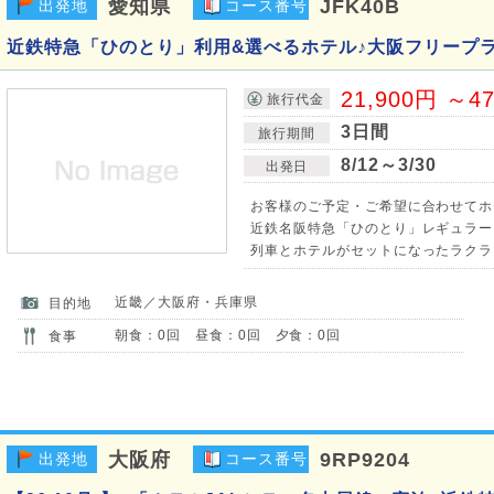
愛知県
JFK40B
出発地
コース番号
近鉄特急「ひのとり」利用&選べるホテル♪大阪フリープラ
21,900円 ～4
旅行代金
3日間
旅行期間
8/12～3/30
出発日
お客様のご予定・ご希望に合わせてホ
近鉄名阪特急「ひのとり」レギュラー
列車とホテルがセットになったラクラ
近畿／大阪府・兵庫県
目的地
朝食：0回 昼食：0回 夕食：0回
食事
大阪府
9RP9204
出発地
コース番号