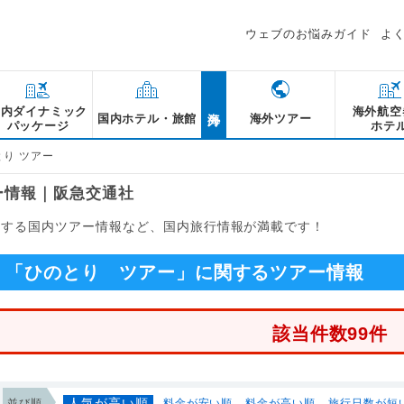
ウェブのお悩みガイド
よ
海外
国内ダイナミック
海外航空
国内ホテル・旅館
海外ツアー
パッケージ
ホテ
とり ツアー
ー情報｜阪急交通社
関する国内ツアー情報など、国内旅行情報が満載です！
「ひのとり ツアー」に関するツアー情報
該当件数99件
人気が高い順
並び順
料金が安い順
料金が高い順
旅行日数が短