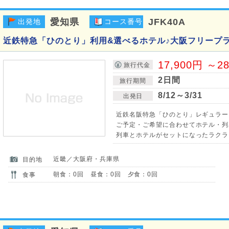
愛知県
JFK40A
出発地
コース番号
近鉄特急「ひのとり」利用&選べるホテル♪大阪フリープラ
17,900円 ～2
旅行代金
2日間
旅行期間
8/12～3/31
出発日
近鉄名阪特急「ひのとり」レギュラー
ご予定・ご希望に合わせてホテル・列
列車とホテルがセットになったラクラ
近畿／大阪府・兵庫県
目的地
朝食：0回 昼食：0回 夕食：0回
食事