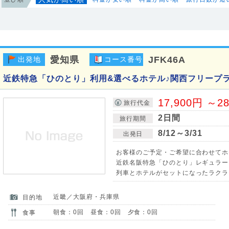
愛知県
JFK46A
出発地
コース番号
近鉄特急「ひのとり」利用&選べるホテル♪関西フリープラ
17,900円 ～2
旅行代金
2日間
旅行期間
8/12～3/31
出発日
お客様のご予定・ご希望に合わせてホ
近鉄名阪特急「ひのとり」レギュラー
列車とホテルがセットになったラクラ
近畿／大阪府・兵庫県
目的地
朝食：0回 昼食：0回 夕食：0回
食事