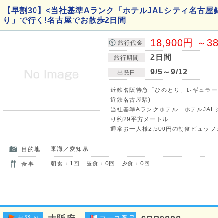
【早割30】<当社基準Aランク「ホテルJALシティ名古屋
り」で行く!名古屋でお散歩2日間
18,900円 ～3
旅行代金
2日間
旅行期間
9/5～9/12
出発日
近鉄名阪特急「ひのとり」レギュラー
近鉄名古屋駅)
当社基準Aランクホテル「ホテルJAL
り約29平方メートル
通常お一人様2,500円の朝食ビュッフ
東海／愛知県
目的地
朝食：1回 昼食：0回 夕食：0回
食事
出発地
コース番号