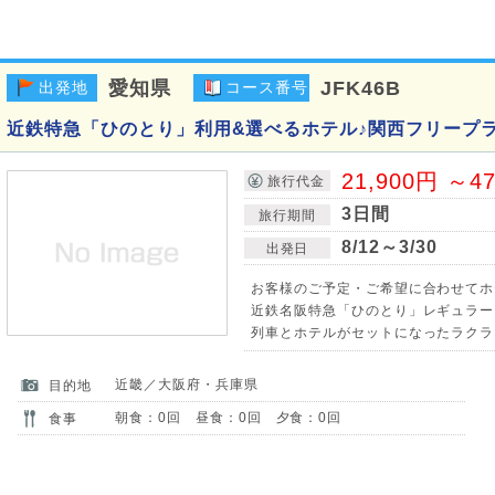
愛知県
JFK46B
出発地
コース番号
近鉄特急「ひのとり」利用&選べるホテル♪関西フリープラ
21,900円 ～4
旅行代金
3日間
旅行期間
8/12～3/30
出発日
お客様のご予定・ご希望に合わせてホ
近鉄名阪特急「ひのとり」レギュラー
列車とホテルがセットになったラクラ
近畿／大阪府・兵庫県
目的地
朝食：0回 昼食：0回 夕食：0回
食事