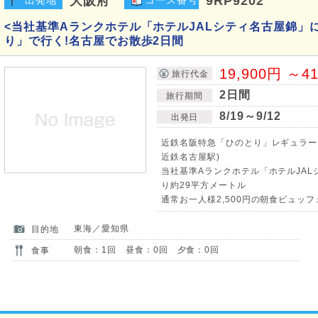
大阪府
9RP9202
<当社基準Aランクホテル「ホテルJALシティ名古屋錦」
り」で行く!名古屋でお散歩2日間
19,900円 ～4
旅行代金
2日間
旅行期間
8/19～9/12
出発日
近鉄名阪特急「ひのとり」レギュラー
近鉄名古屋駅)
当社基準Aランクホテル「ホテルJAL
り約29平方メートル
通常お一人様2,500円の朝食ビュッフ
東海／愛知県
目的地
朝食：1回 昼食：0回 夕食：0回
食事