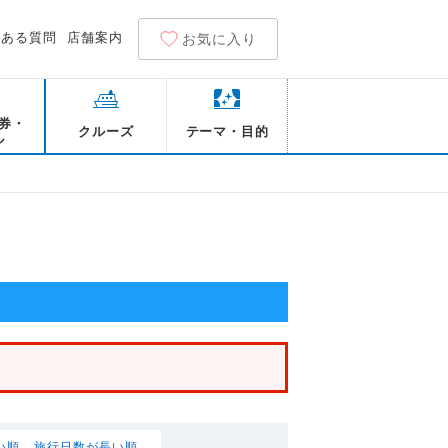
くある質問
店舗案内
お気に入り
券・
クルーズ
テーマ・目的
ル
い順
旅行日数が長い順