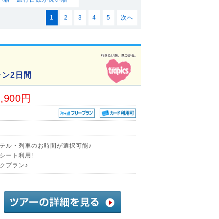
1
2
3
4
5
次へ
ン2日間
8,900円
テル・列車のお時間が選択可能♪
シート利用!
クプラン♪