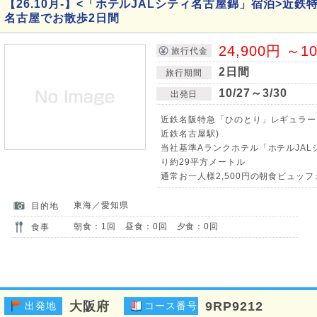
【26.10月-】<「ホテルJALシティ名古屋錦」宿泊>近
名古屋でお散歩2日間
24,900円 ～1
旅行代金
2日間
旅行期間
10/27～3/30
出発日
近鉄名阪特急「ひのとり」レギュラー
近鉄名古屋駅)
当社基準Aランクホテル「ホテルJAL
り約29平方メートル
通常お一人様2,500円の朝食ビュッフ
東海／愛知県
目的地
朝食：1回 昼食：0回 夕食：0回
食事
大阪府
9RP9212
出発地
コース番号