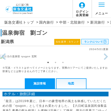
ログイン
メニュー
会員登録
>
>
>
>
阪急交通社トップ
国内旅行
中部・北陸旅行
新潟旅行
温泉御宿 劉ゴン
新潟県
当社基準：Sランク
ランクについて
2024/5/21更新
※写真・イラストはすべてイメージとなります。実際のツアーにてご提供いたしますお
部屋などとは限りませんのでご了承ください。
施設情報
地図
ホテル・旅館詳細
「龍言」は2019年夏に、日本一の豪雪地帯の風土を体感していただくた
めの宿「ryugon」として生まれ変わりました。 【六日町温泉国民保養温
泉地】豪農の館を移築した建物は荘厳にして静寂。懐古の世界でごゆっく