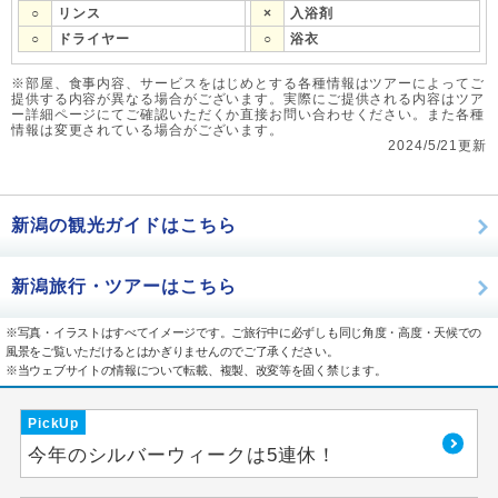
○
リンス
×
入浴剤
○
ドライヤー
○
浴衣
※部屋、食事内容、サービスをはじめとする各種情報はツアーによってご
提供する内容が異なる場合がございます。実際にご提供される内容はツア
ー詳細ページにてご確認いただくか直接お問い合わせください。また各種
情報は変更されている場合がございます。
2024/5/21更新
新潟の観光ガイドはこちら
新潟旅行・ツアーはこちら
※写真・イラストはすべてイメージです。ご旅行中に必ずしも同じ角度・高度・天候での
風景をご覧いただけるとはかぎりませんのでご了承ください。
※当ウェブサイトの情報について転載、複製、改変等を固く禁じます。
PickUp
今年のシルバーウィークは5連休！