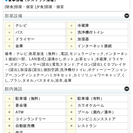
◆
[朝食]部屋・個室 [夕食]部屋・個室
部屋設備
○
テレビ
○
冷蔵庫
○
バス
○
洗浄機付トイレ
○
ドライヤー
×
加湿器
○
金庫
○
インターネット接続
備考：テレビ,衛星放送（無料）,電話,モジュラージャック,インターネッ
ト接続(一部、LAN形式),湯沸かしポット,お茶セット,冷蔵庫,ドライヤ
ー,ズボンプレッサー(貸出),電気スタンド,アイロン(貸出),ＣＤプレイヤ
－(貸出),加湿器(貸出),個別空調,洗浄機付トイレ,ボディーソープ,シャン
プー,コンディショナー,ハミガキセット,カミソリ,シャワーキャップ,く
し,ブラシ,タオル,バスタオル,浴衣,金庫
館内施設
○
駐車場（無料）
×
駐車場（有料）
○
宴会場
○
カラオケルーム
×
ATM
×
プール（屋内／通年）
×
コインランドリー
×
コンビニエンスストア
×
自動販売機
×
レストラン
○
売店