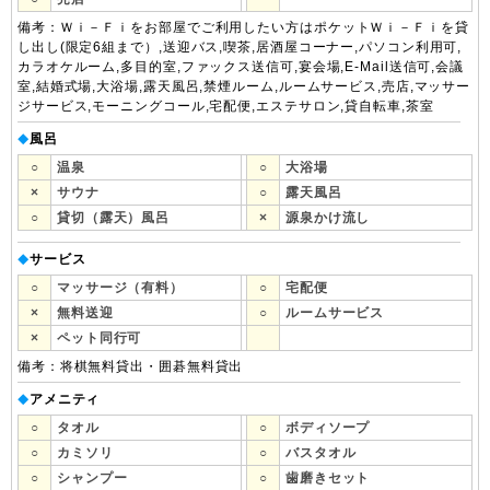
備考：Ｗｉ－Ｆｉをお部屋でご利用したい方はポケットＷｉ－Ｆｉを貸
し出し(限定6組まで）,送迎バス,喫茶,居酒屋コーナー,パソコン利用可,
カラオケルーム,多目的室,ファックス送信可,宴会場,E-Mail送信可,会議
室,結婚式場,大浴場,露天風呂,禁煙ルーム,ルームサービス,売店,マッサー
ジサービス,モーニングコール,宅配便,エステサロン,貸自転車,茶室
風呂
◆
○
温泉
○
大浴場
×
サウナ
○
露天風呂
○
貸切（露天）風呂
×
源泉かけ流し
サービス
◆
○
マッサージ（有料）
○
宅配便
×
無料送迎
○
ルームサービス
×
ペット同行可
備考：将棋無料貸出・囲碁無料貸出
アメニティ
◆
○
タオル
○
ボディソープ
○
カミソリ
○
バスタオル
○
シャンプー
○
歯磨きセット