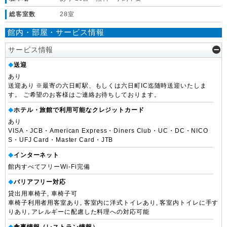
総客室数
28室
館内・部屋・サービス情報
サービス情報
送迎
◆
あり
送迎あり ※最寄の六日町駅、もしくは六日町IC迄随時送迎いたしま
す。 ご希望のお客様はご連絡お待ちしております。
ホテル・旅館で利用可能なクレジットカード
◆
あり
VISA・JCB・American Express・Diners Club・UC・DC・NICO
S・UFJ Card・Master Card・JTB
インターネット
◆
館内すべてフリーWi-Fi完備
バリアフリー対応
◆
貸出用車椅子, 車椅子可
車椅子利用者用客室あり, 客室内に洋式トイレあり, 客室内トイレに手す
りあり, アレルギーに配慮した料理への対応可能
食事情報（レストラン情報）