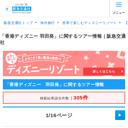
メニュー
>
>
>
阪急交通社トップ
海外旅行
世界で楽しむディズニーリゾート
【
「香港ディズニー 羽田発」に関するツアー情報｜阪急交通
社
「香港ディズニー 羽田発」に関するツアー情報
305件
｜
検索結果該当件数
1/16ページ
▶