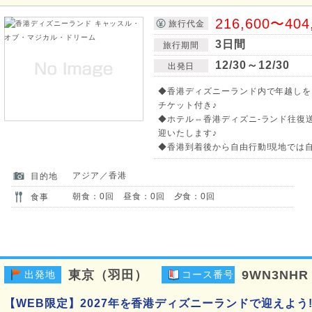
216,600〜404
旅行代金
3日間
旅行期間
12/30～12/30
出発日
◆香港ディズニーランド内で年越しを
チケット付き♪
◆ホテル⇔香港ディズニ-ランド往復
迎いたします♪
◆香港到着後から自由行動!現地では
アジア／香港
目的地
朝食：0回 昼食：0回 夕食：0回
食事
東京（羽田）
9WN3NHR
出発地
コース番号
【WEB限定】2027年を香港ディズニーランドで迎えよう