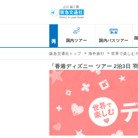
国内
国内ツアー
国内バスツアー
>
>
阪急交通社トップ
海外旅行
世界で楽しむ
「香港ディズニー ツアー 2泊3日