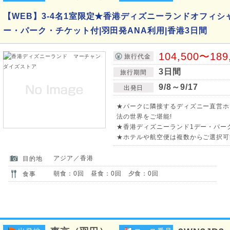
【WEB】3-4名1室限定★香港ディズニーランドオフィシ
ー・パーク・チケット付|羽田発ANA利用|香港3日間
104,500〜189
旅行代金
3日間
旅行期間
9/8～9/17
出発日
★パークに隣接するディズニー直営ホ
法の世界をご堪能!
★香港ディズニーランド1デー・パー
★ホテルや航空便は複数からご選択可
アジア／香港
目的地
朝食：0回 昼食：0回 夕食：0回
食事