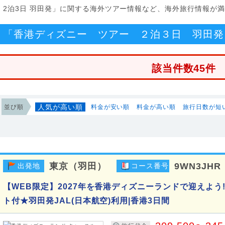
 2泊3日 羽田発」に関する海外ツアー情報など、海外旅行情報が
「香港ディズニー ツアー ２泊３日 羽田発
該当件数45件
人気が高い順
並び順
料金が安い順
料金が高い順
旅行日数が短
東京（羽田）
9WN3JHR
出発地
コース番号
【WEB限定】2027年を香港ディズニーランドで迎えよう
ト付★羽田発JAL(日本航空)利用|香港3日間