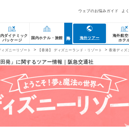
ウェブのお悩みガイド
よ
海外
国内ダイナミック
海外航空
国内ホテル・旅館
海外ツアー
パッケージ
ホテ
>
>
ディズニーリゾート
【香港】 ディズニーランド・リゾート
香港ディズニ
 羽田発」に関するツアー情報｜阪急交通社