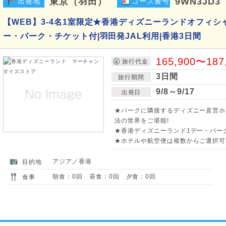
東京（羽田）
9WN3JD3
出発地
コース番号
【WEB】3-4名1室限定★香港ディズニーランドオフィシ
ー・パーク・チケット付|羽田発JAL利用|香港3日間
165,900〜187
旅行代金
3日間
旅行期間
9/8～9/17
出発日
★パークに隣接するディズニー直営ホ
法の世界をご堪能!
★香港ディズニーランド1デー・パー
★ホテルや航空便は複数からご選択可
アジア／香港
目的地
朝食：0回 昼食：0回 夕食：0回
食事