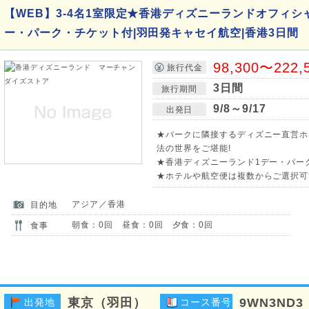
【WEB】3-4名1室限定★香港ディズニーランドオフィシ
ー・パーク・チケット付|羽田発キャセイ航空|香港3日間
98,300〜222,
旅行代金
3日間
旅行期間
9/8～9/17
出発日
★パークに隣接するディズニー直営ホ
法の世界をご堪能!
★香港ディズニーランド1デー・パー
★ホテルや航空便は複数からご選択可
アジア／香港
目的地
朝食：0回 昼食：0回 夕食：0回
食事
東京（羽田）
9WN3ND3
出発地
コース番号