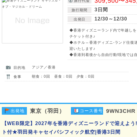
309,500〜345
旅行代金
3日間
旅行期間
12/30～12/30
出発日
◆香港ディズニーランド内で年越しを
チケット付き♪
◆ホテル⇔香港ディズニ-ランド往復
迎いたします♪
◆香港到着後から自由行動!現地では
アジア／香港
目的地
朝食：0回 昼食：0回 夕食：0回
食事
東京（羽田）
9WN3CHR
出発地
コース番号
【WEB限定】2027年を香港ディズニーランドで迎えよう
ト付★羽田発キャセイパシフィック航空|香港3日間