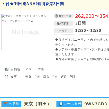
ト付★羽田発ANA利用|香港3日間
262,200〜354
旅行代金
3日間
旅行期間
12/30～12/30
出発日
◆香港ディズニーランド内で年越しを
チケット付き♪
◆ホテル⇔香港ディズニ-ランド往復
迎いたします♪
◆香港到着後から自由行動!現地では
アジア／香港
目的地
朝食：0回 昼食：0回 夕食：0回
食事
東京（羽田）
9WN3CD3
出発地
コース番号