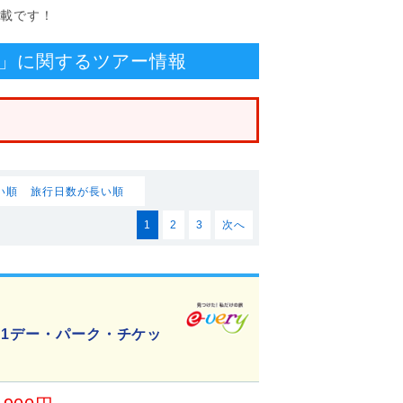
満載です！
」に関するツアー情報
い順
旅行日数が長い順
1
2
3
次へ
!1デー・パーク・チケッ