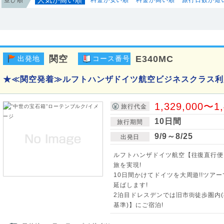
関空
E340MC
出発地
コース番号
★≪関空発着≫ルフトハンザドイツ航空ビジネスクラス利用
1,329,000〜1
旅行代金
10日間
旅行期間
9/9～8/25
出発日
ルフトハンザドイツ航空【往復直行便
旅を実現!
10日間かけてドイツを大周遊!!ツア
延ばします!
2泊目ドレスデンでは旧市街徒歩圏内(
基準)】にご宿泊!