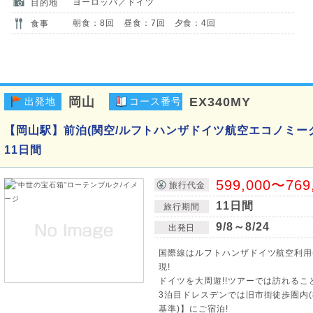
ヨーロッパ／ドイツ
目的地
朝食：8回 昼食：7回 夕食：4回
食事
岡山
EX340MY
出発地
コース番号
【岡山駅】前泊(関空/ルフトハンザドイツ航空エコノミー
11日間
599,000〜769
旅行代金
11日間
旅行期間
9/8～8/24
出発日
国際線はルフトハンザドイツ航空利用
現!
ドイツを大周遊!!ツアーでは訪れるこ
3泊目ドレスデンでは旧市街徒歩圏内(
基準)】にご宿泊!