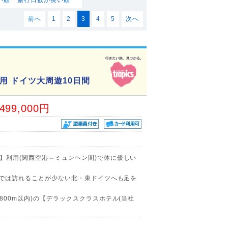
前へ
1
2
3
4
5
次へ
 ドイツ大周遊10日間
,499,000円
】利用(関西空港⇔ミュンヘン間)で体に優しい
ーでは訪れることが少ない北・東ドイツへも足を
800m以内)の【デラックスクラスホテル(当社