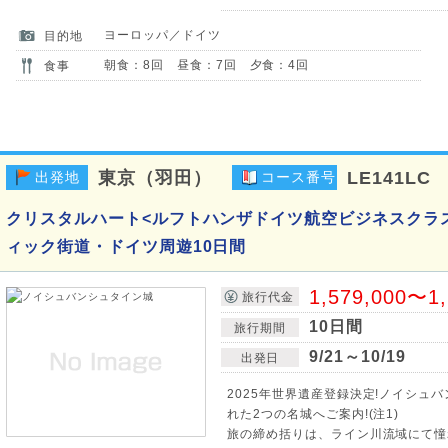
ヨーロッパ／ドイツ
目的地
朝食：8回 昼食：7回 夕食：4回
食事
東京（羽田）
LE141LC
出発地
コース番号
クリスタルハート<ルフトハンザドイツ航空ビジネスクラ
ィック街道・ドイツ周遊10日間
1,579,000〜1
旅行代金
10日間
旅行期間
9/21～10/19
出発日
2025年世界遺産登録決定!ノイシュ
れた2つの名城へご案内!(注1)
旅の締め括りは、ライン川流域にて憧れ