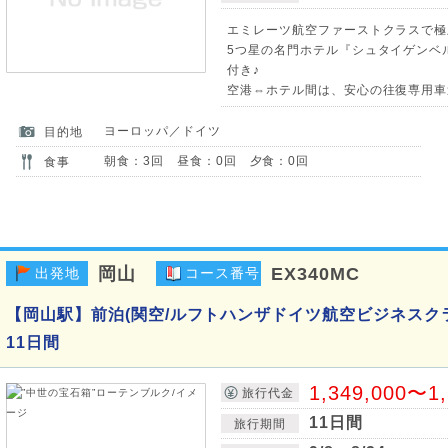
エミレーツ航空ファーストクラスで極
5つ星の名門ホテル『シュタイゲンベル
付き♪
空港⇔ホテル間は、安心の往復専用車送
ヨーロッパ／ドイツ
目的地
朝食：3回 昼食：0回 夕食：0回
食事
岡山
EX340MC
出発地
コース番号
【岡山駅】前泊(関空/ルフトハンザドイツ航空ビジネスク
11日間
1,349,000〜1
旅行代金
11日間
旅行期間