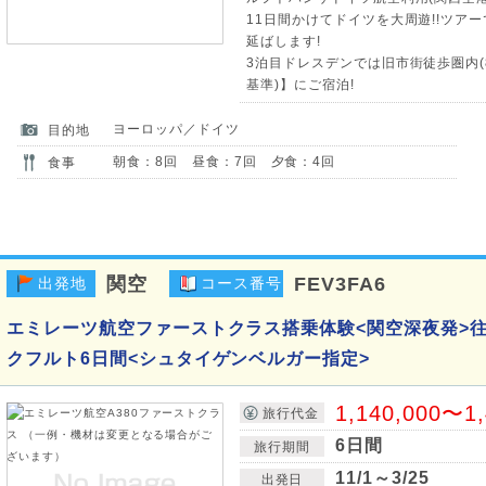
11日間かけてドイツを大周遊!!ツア
延ばします!
3泊目ドレスデンでは旧市街徒歩圏内(
基準)】にご宿泊!
ヨーロッパ／ドイツ
目的地
朝食：8回 昼食：7回 夕食：4回
食事
関空
FEV3FA6
出発地
コース番号
エミレーツ航空ファーストクラス搭乗体験<関空深夜発>往
クフルト6日間<シュタイゲンベルガー指定>
1,140,000〜1
旅行代金
6日間
旅行期間
11/1～3/25
出発日