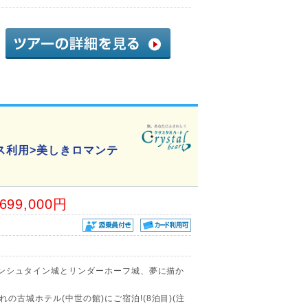
ス利用>美しきロマンテ
,699,000円
バンシュタイン城とリンダーホーフ城、夢に描か
の古城ホテル(中世の館)にご宿泊!(8泊目)(注