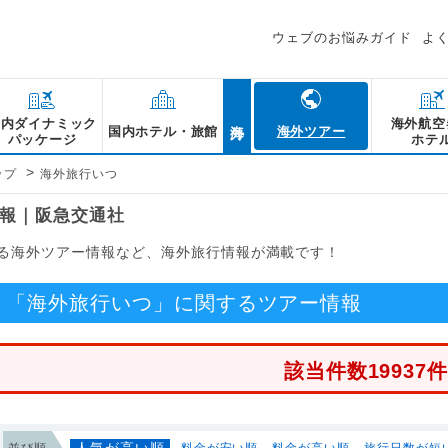
ウェブのお悩みガイド
よ
海外
国内ダイナミック
海外航空
国内ホテル・旅館
海外ツアー
パッケージ
ホテ
>
ップ
海外旅行いつ
報｜阪急交通社
る海外ツアー情報など、海外旅行情報が満載です！
「海外旅行いつ」に関するツアー情報
該当件数19937
人気が高い順
並び順
料金が安い順
料金が高い順
旅行日数が短