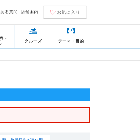
くある質問
店舗案内
お気に入り
券・
クルーズ
テーマ・目的
ル
件
い順
旅行日数が長い順