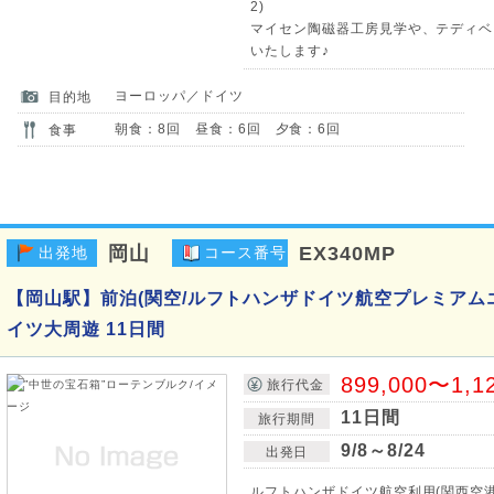
2)
マイセン陶磁器工房見学や、テディベ
いたします♪
ヨーロッパ／ドイツ
目的地
朝食：8回 昼食：6回 夕食：6回
食事
岡山
EX340MP
出発地
コース番号
【岡山駅】前泊(関空/ルフトハンザドイツ航空プレミアム
イツ大周遊 11日間
899,000〜1,1
旅行代金
11日間
旅行期間
9/8～8/24
出発日
ルフトハンザドイツ航空利用(関西空