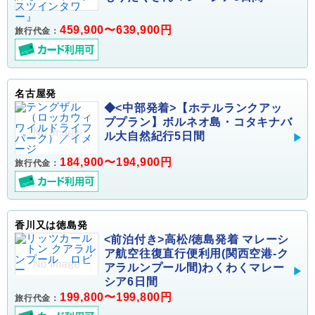
459,900〜639,900円
旅行代金：
名古屋発
◆<中部発着>【ホテルランクアッ
ププラン】ボルネオ島・コタキナバ
ル大自然紀行5日間
184,900〜194,900円
旅行代金：
香川又は徳島発
<前泊付き>高松/徳島発着 マレーシ
ア航空往復直行便利用(関西空港-ク
アラルンプール間)わくわくマレー
シア6日間
199,800〜199,800円
旅行代金：