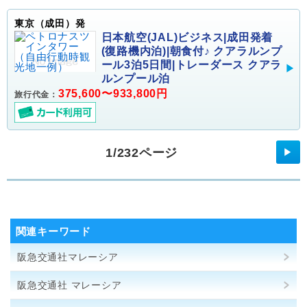
東京（成田）発
日本航空(JAL)ビジネス|成田発着
(復路機内泊)|朝食付♪ クアラルンプ
ール3泊5日間|トレーダース クアラ
ルンプール泊
375,600〜933,800円
旅行代金：
1/232ページ
▶
関連キーワード
阪急交通社マレーシア
阪急交通社 マレーシア