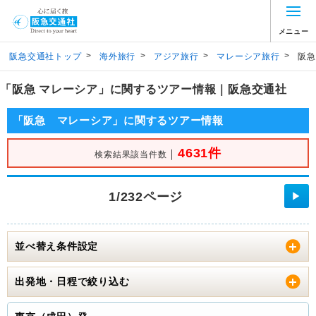
メニュー
>
>
>
>
阪急交通社トップ
海外旅行
アジア旅行
マレーシア旅行
阪急
「阪急 マレーシア」に関するツアー情報｜阪急交通社
「阪急 マレーシア」に関するツアー情報
4631件
｜
検索結果該当件数
1/232ページ
▶
並べ替え条件設定
出発地・日程で絞り込む