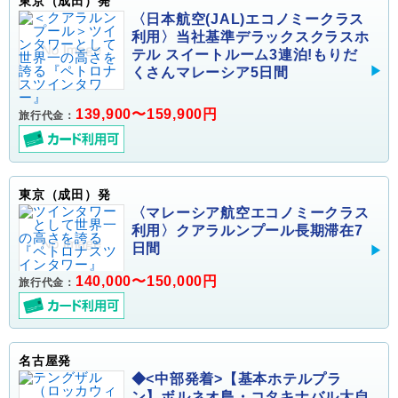
東京（成田）発
〈日本航空(JAL)エコノミークラス
利用〉当社基準デラックスクラスホ
テル スイートルーム3連泊!もりだ
くさんマレーシア5日間
139,900〜159,900円
旅行代金：
東京（成田）発
〈マレーシア航空エコノミークラス
利用〉クアラルンプール長期滞在7
日間
140,000〜150,000円
旅行代金：
名古屋発
◆<中部発着>【基本ホテルプラ
ン】ボルネオ島・コタキナバル大自