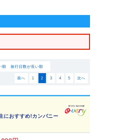
い順
旅行日数が長い順
前へ
1
2
3
4
5
次へ
生におすすめ!カンパニー