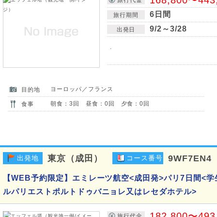
6日間
旅行期間
9/2～3/28
出発日
.
ヨーロッパ／フランス
目的地
朝食：3回 昼食：0回 夕食：0回
食事
東京（成田）
9WF7EN4
出発地
コース番号
【WEB予約限定】エミレーツ航空<成田発>パリ7日間<学
ルパリエストポルトドゥバニョレ又はレセダホテル>
182,800〜493
旅行代金