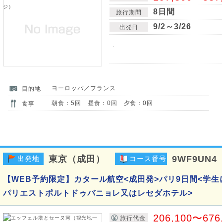
8日間
旅行期間
9/2～3/26
出発日
.
ヨーロッパ／フランス
目的地
朝食：5回 昼食：0回 夕食：0回
食事
東京（成田）
9WF9UN4
出発地
コース番号
【WEB予約限定】カタール航空<成田発>パリ9日間<学生
パリエストポルトドゥバニョレ又はレセダホテル>
206,100〜676
旅行代金