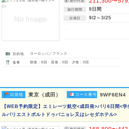
211,300〜579
旅行代金
9日間
旅行期間
9/2～3/25
出発日
.
ヨーロッパ／フランス
目的地
朝食：6回 昼食：0回 夕食：0回
食事
東京（成田）
9WF6EN4
出発地
コース番号
【WEB予約限定】エミレーツ航空<成田発>パリ6日間<学
ルパリエストポルトドゥバニョレ又はレセダホテル>
168,800〜443
旅行代金