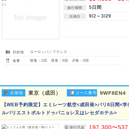
5日間
旅行期間
9/2～3/29
出発日
.
ヨーロッパ／フランス
目的地
朝食：2回 昼食：0回 夕食：0回
食事
東京（成田）
9WF8EN4
出発地
コース番号
【WEB予約限定】エミレーツ航空<成田発>パリ8日間<学
ルパリエストポルトドゥバニョレ又はレセダホテル>
197,300〜537
旅行代金