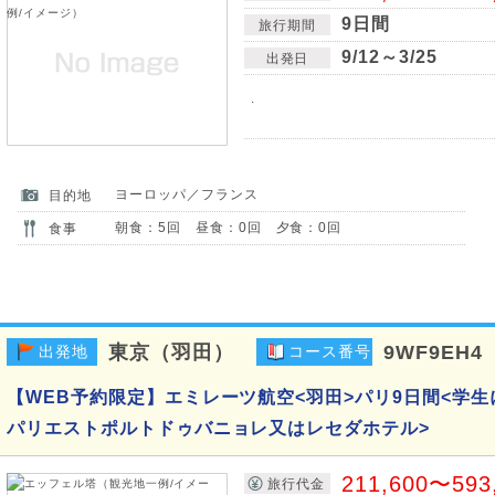
9日間
旅行期間
9/12～3/25
出発日
.
ヨーロッパ／フランス
目的地
朝食：5回 昼食：0回 夕食：0回
食事
東京（羽田）
9WF9EH4
出発地
コース番号
【WEB予約限定】エミレーツ航空<羽田>パリ9日間<学生
パリエストポルトドゥバニョレ又はレセダホテル>
211,600〜593
旅行代金