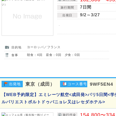
7日間
旅行期間
9/2～3/27
出発日
.
ヨーロッパ／フランス
目的地
朝食：4回 昼食：0回 夕食：0回
食事
東京（成田）
9WF5EN4
出発地
コース番号
【WEB予約限定】エミレーツ航空<成田発>パリ5日間<学
ルパリエストポルトドゥバニョレ又はレセダホテル>
154,800〜334
旅行代金