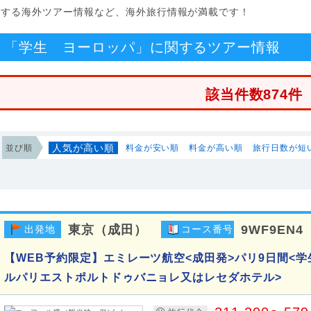
関する海外ツアー情報など、海外旅行情報が満載です！
「学生 ヨーロッパ」に関するツアー情報
該当件数874件
人気が高い順
並び順
料金が安い順
料金が高い順
旅行日数が短
東京（成田）
9WF9EN4
出発地
コース番号
【WEB予約限定】エミレーツ航空<成田発>パリ9日間<学
ルパリエストポルトドゥバニョレ又はレセダホテル>