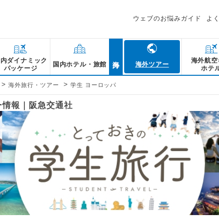
ウェブのお悩みガイド
よ
海外
国内ダイナミック
海外航空
国内ホテル・旅館
海外ツアー
パッケージ
ホテ
>
>
海外旅行・ツアー
学生 ヨーロッパ
ー情報｜阪急交通社