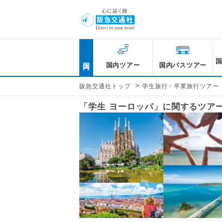
国内
国内ツアー
国内バスツアー
>
阪急交通社トップ
学生旅行・卒業旅行ツアー
「学生 ヨーロッパ」に関するツア