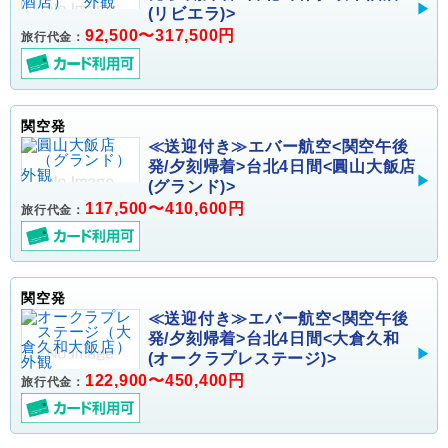
(リビエラ)>
92,500〜317,500円
旅行代金：
関空発
≪送迎付き≫エバー航空<関空午後
発/夕刻帰着>台北4日間<圓山大飯店
(グランド)>
117,500〜410,600円
旅行代金：
関空発
≪送迎付き≫エバー航空<関空午後
発/夕刻帰着>台北4日間<大倉久和
(オークラプレステージ)>
122,900〜450,400円
旅行代金：