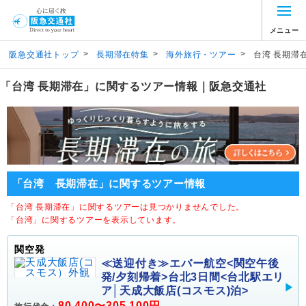
メニュー
>
>
>
阪急交通社トップ
長期滞在特集
海外旅行・ツアー
台湾 長期滞
「台湾 長期滞在」に関するツアー情報｜阪急交通社
「台湾 長期滞在」に関するツアー情報
「台湾 長期滞在」に関するツアーは見つかりませんでした。
「台湾」に関するツアーを表示しています。
関空発
≪送迎付き≫エバー航空<関空午後
発/夕刻帰着>台北3日間<台北駅エリ
ア│天成大飯店(コスモス)泊>
80,400〜305,100円