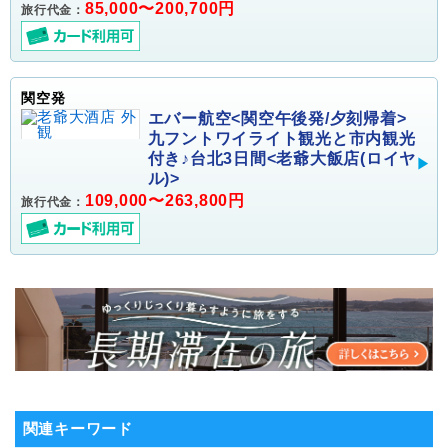
85,000〜200,700円
旅行代金：
関空発
エバー航空<関空午後発/夕刻帰着>
九フントワイライト観光と市内観光
付き♪台北3日間<老爺大飯店(ロイヤ
ル)>
109,000〜263,800円
旅行代金：
関連キーワード