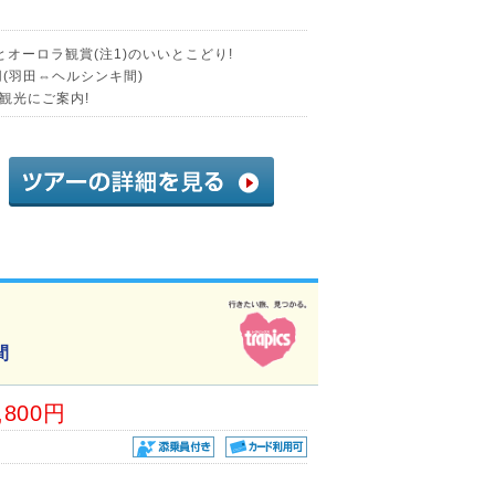
オーロラ観賞(注1)のいいとこどり!
(羽田⇔ヘルシンキ間)
観光にご案内!
間
,800円