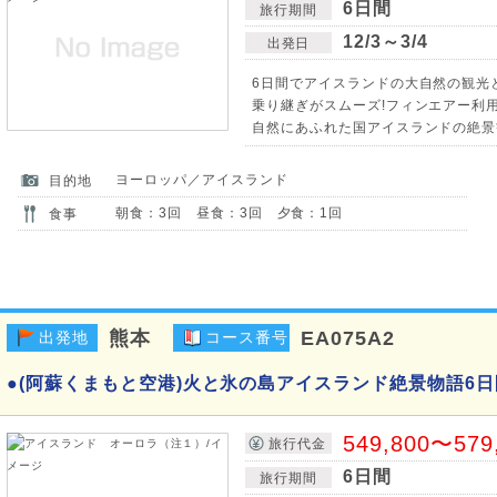
6日間
旅行期間
12/3～3/4
出発日
6日間でアイスランドの大自然の観光と
乗り継ぎがスムーズ!フィンエアー利用
自然にあふれた国アイスランドの絶景
ヨーロッパ／アイスランド
目的地
朝食：3回 昼食：3回 夕食：1回
食事
熊本
EA075A2
出発地
コース番号
●(阿蘇くまもと空港)火と氷の島アイスランド絶景物語6日
549,800〜579
旅行代金
6日間
旅行期間