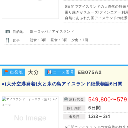
6日間でアイスランドの大自然の観光と
乗り継ぎがスムーズ!フィンエアー利用
自然にあふれた国アイスランドの絶景
ヨーロッパ／アイスランド
目的地
朝食：3回 昼食：3回 夕食：1回
食事
大分
EB075A2
出発地
コース番号
●(大分空港発着)火と氷の島アイスランド絶景物語6日間
549,800〜579
旅行代金
6日間
旅行期間
12/3～3/4
出発日
6日間でアイスランドの大自然の観光と