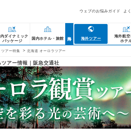
ウェブのお悩みガイド
よ
海外
国内ダイナミック
海外航空
国内ホテル・旅館
海外ツアー
パッケージ
ホテ
>
・ツアー特集
北海道 オーロラツアー
るツアー情報｜阪急交通社