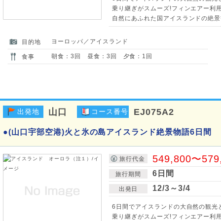
乗り継ぎがスムーズ!フィンエアー利用
自然にあふれた国アイスランドの絶景
ヨーロッパ／アイスランド
目的地
朝食：3回 昼食：3回 夕食：1回
食事
山口
EJ075A2
出発地
コース番号
●(山口宇部空港)火と氷の島アイスランド絶景物語6日間
549,800〜579
旅行代金
6日間
旅行期間
12/3～3/4
出発日
6日間でアイスランドの大自然の観光と
乗り継ぎがスムーズ!フィンエアー利用