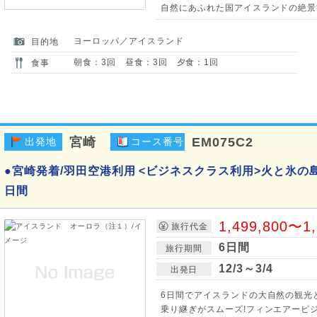
自然にあふれた国アイスランドの絶景
ヨーロッパ／アイスランド
目的地
朝食：3回 昼食：3回 夕食：1回
食事
宮崎
EM075C2
出発地
コース番号
●宮崎発着/羽田空港利用 <ビジネスクラス利用>火と氷の
日間
1,499,800〜1
旅行代金
6日間
旅行期間
12/3～3/4
出発日
6日間でアイスランドの大自然の観光と
乗り継ぎがスムーズ!フィンエアービジ