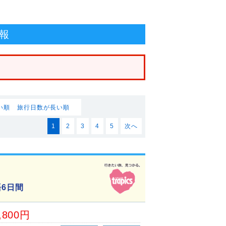
報
い順
旅行日数が長い順
1
2
3
4
5
次へ
6日間
,800円