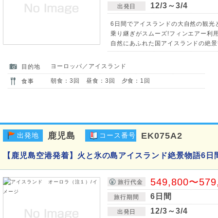
12/3～3/4
出発日
6日間でアイスランドの大自然の観光と
乗り継ぎがスムーズ!フィンエアー利用
自然にあふれた国アイスランドの絶景
ヨーロッパ／アイスランド
目的地
朝食：3回 昼食：3回 夕食：1回
食事
鹿児島
EK075A2
出発地
コース番号
【鹿児島空港発着】火と氷の島アイスランド絶景物語6日
549,800〜579
旅行代金
6日間
旅行期間
12/3～3/4
出発日