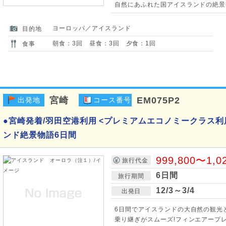
自然にあふれた国アイスランドの絶景
ヨーロッパ／アイスランド
目的地
朝食：3回 昼食：3回 夕食：1回
食事
宮崎
EM075P2
出発地
コース番号
●宮崎発着/羽田空港利用 <プレミアムエコノミークラス
ンド絶景物語6日間
999,800〜1,0
旅行代金
6日間
旅行期間
12/3～3/4
出発日
6日間でアイスランドの大自然の観光と
乗り継ぎがスムーズ!フィンエアープ