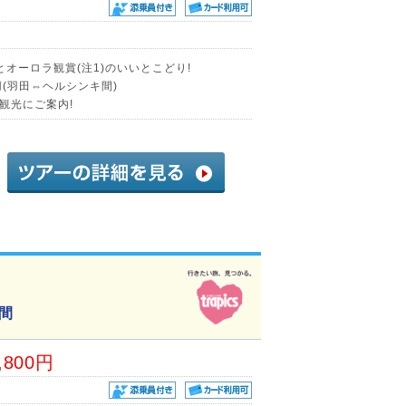
オーロラ観賞(注1)のいいとこどり!
(羽田⇔ヘルシンキ間)
観光にご案内!
間
,800円