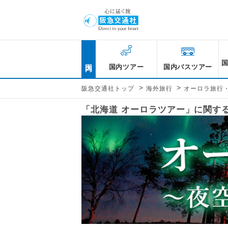
国内
国内ツアー
国内バスツアー
>
>
阪急交通社トップ
海外旅行
オーロラ旅行
「北海道 オーロラツアー」に関す