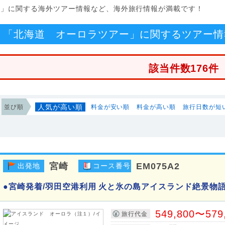
ー」に関する海外ツアー情報など、海外旅行情報が満載です！
「北海道 オーロラツアー」に関するツアー情
該当件数176件
人気が高い順
並び順
料金が安い順
料金が高い順
旅行日数が短
宮崎
EM075A2
出発地
コース番号
●宮崎発着/羽田空港利用 火と氷の島アイスランド絶景物語
549,800〜579
旅行代金