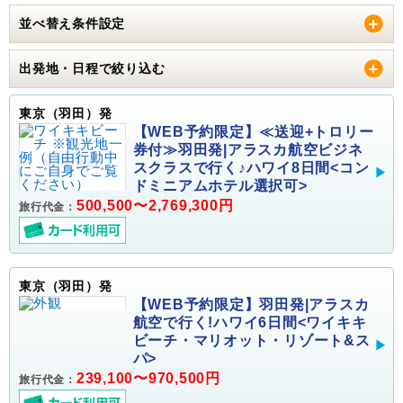
並べ替え条件設定
出発地・日程で絞り込む
東京（羽田）発
【WEB予約限定】≪送迎+トロリー
券付≫羽田発|アラスカ航空ビジネ
スクラスで行く♪ハワイ8日間<コン
ドミニアムホテル選択可>
500,500〜2,769,300円
旅行代金：
東京（羽田）発
【WEB予約限定】羽田発|アラスカ
航空で行く!ハワイ6日間<ワイキキ
ビーチ・マリオット・リゾート&ス
パ>
239,100〜970,500円
旅行代金：