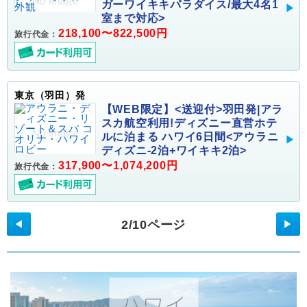
ガーワイキキパラダイス/最大4名1
室まで対応>
218,100〜822,500円
旅行代金：
東京（羽田）発
【WEB限定】<送迎付>羽田発|アラ
スカ航空利用!ディズニー直営ホテ
ルに泊まる ハワイ6日間<アウラニ
ディズニ-2泊+ワイキキ2泊>
317,900〜1,074,200円
旅行代金：
2/10ページ
◀
▶