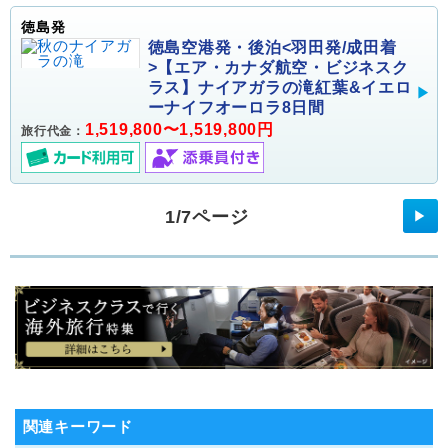
徳島発
徳島空港発・後泊<羽田発/成田着
>【エア・カナダ航空・ビジネスク
ラス】ナイアガラの滝紅葉&イエロ
ーナイフオーロラ8日間
1,519,800〜1,519,800円
旅行代金：
1/7ページ
▶
関連キーワード