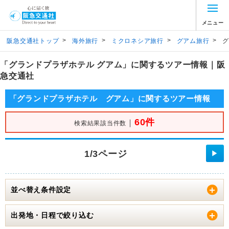
メニュー
>
>
>
>
阪急交通社トップ
海外旅行
ミクロネシア旅行
グアム旅行
グ
「グランドプラザホテル グアム」に関するツアー情報｜阪
急交通社
「グランドプラザホテル グアム」に関するツアー情報
60件
｜
検索結果該当件数
1/3ページ
▶
並べ替え条件設定
出発地・日程で絞り込む