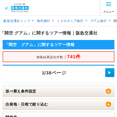
メニュー
>
>
>
>
阪急交通社トップ
海外旅行
ミクロネシア旅行
グアム旅行
関
「関空 グアム」に関するツアー情報｜阪急交通社
「関空 グアム」に関するツアー情報
741件
｜
検索結果該当件数
1/38ページ
▶
並べ替え条件設定
出発地・日程で絞り込む