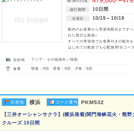
479,000〜479
旅行代金
10日間
旅行期間
10/19～10/19
出発日
船内のお食事から寄港地観光まですべ
れた贅沢な船旅♪
すべての寄港地でお食事付きの観光を
はじめての船旅でも心配無用!当コー
アジア・その他海外／韓国
目的地
朝食：9回 昼食：8回 夕食：9回
食事
横浜
PKM532
出発地
コース番号
【三井オーシャンサクラ】(横浜発着)関門海峡花火・熊
クルーズ 10日間