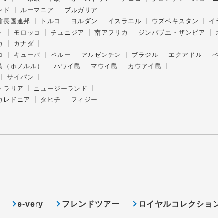
ンド
ルーマニア
ブルガリア
首長国連邦
トルコ
ヨルダン
イスラエル
ウズベキスタン
イ
ト
モロッコ
チュニジア
南アフリカ
ジンバブエ・ザンビア
カ
カナダ
コ
キューバ
ペルー
アルゼンチン
ブラジル
エクアドル
島（ホノルル）
ハワイ島
マウイ島
カウアイ島
サイパン
トラリア
ニュージーランド
カレドニア
タヒチ
フィジー
e-very
フレンドツアー
ロイヤルコレクショ