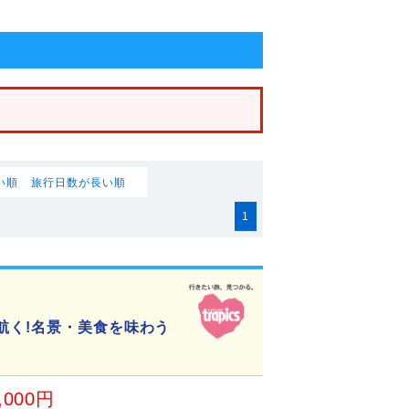
い順
旅行日数が長い順
1
航く!名景・美食を味わう
,000円