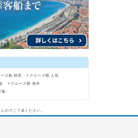
ーズ船 秋田
クルーズ船 人気
金
クルーズ船 海外
ズ船
せんのでご了承ください。