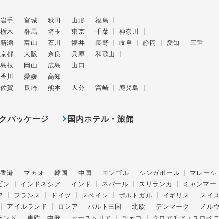
岩手
宮城
秋田
山形
福島
栃木
群馬
埼玉
東京
千葉
神奈川
新潟
富山
石川
福井
長野
岐阜
静岡
愛知
三重
京都
大阪
奈良
兵庫
和歌山
島根
岡山
広島
山口
香川
愛媛
高知
佐賀
長崎
熊本
大分
宮崎
鹿児島
クパッケージ
国内ホテル・旅館
香港
マカオ
韓国
中国
モンゴル
シンガポール
マレーシ
ピン
インドネシア
インド
ネパール
スリランカ
ミャンマー
ア
フランス
ドイツ
スペイン
ポルトガル
イギリス
スイ
アイルランド
ロシア
バルト三国
北欧
デンマーク
ノル
ランド
東欧・中欧
オーストリア
チェコ
クロアチア・スロベ