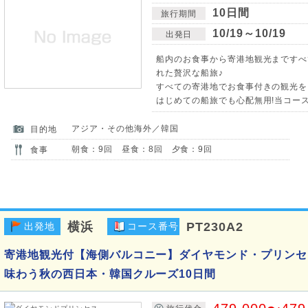
10日間
旅行期間
10/19～10/19
出発日
船内のお食事から寄港地観光まですべ
れた贅沢な船旅♪
すべての寄港地でお食事付きの観光を
はじめての船旅でも心配無用!当コー
アジア・その他海外／韓国
目的地
朝食：9回 昼食：8回 夕食：9回
食事
横浜
PT230A2
出発地
コース番号
寄港地観光付【海側バルコニー】ダイヤモンド・プリンセ
味わう秋の西日本・韓国クルーズ10日間