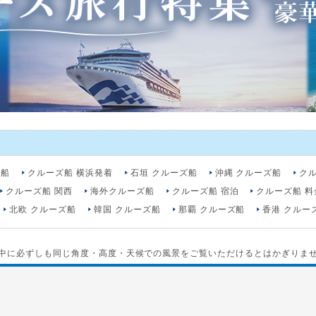
ズ船
クルーズ船 横浜発着
石垣 クルーズ船
沖縄 クルーズ船
クル
クルーズ船 関西
海外クルーズ船
クルーズ船 宿泊
クルーズ船 料
北欧 クルーズ船
韓国 クルーズ船
那覇 クルーズ船
香港 クルー
中に必ずしも同じ角度・高度・天候での風景をご覧いただけるとはかぎりま