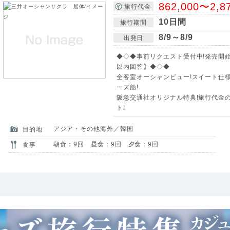
862,000〜2,8
旅行代金
10日間
旅行期間
8/9～8/9
出発日
◆◇◆事前リクエスト受付中!発売開始:20
以内回答】◆◇◆
全客室オーシャンビュー!スイート仕
ーズ船!
阪急交通社オリジナル特典!旅行代金
ト!
アジア・その他海外／韓国
目的地
朝食：9回 昼食：9回 夕食：9回
食事