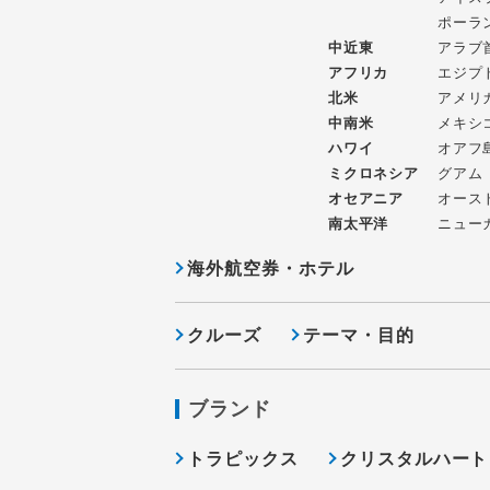
ポーラ
中近東
アラブ
アフリカ
エジプ
北米
アメリ
中南米
メキシ
ハワイ
オアフ
ミクロネシア
グアム
オセアニア
オース
南太平洋
ニュー
海外航空券・ホテル
クルーズ
テーマ・目的
ブランド
トラピックス
クリスタルハート