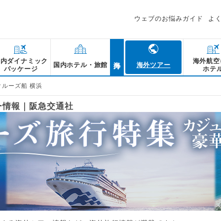
ウェブのお悩みガイド
よ
海外
国内ダイナミック
海外航空
国内ホテル・旅館
海外ツアー
パッケージ
ホテ
クルーズ船 横浜
ー情報｜阪急交通社