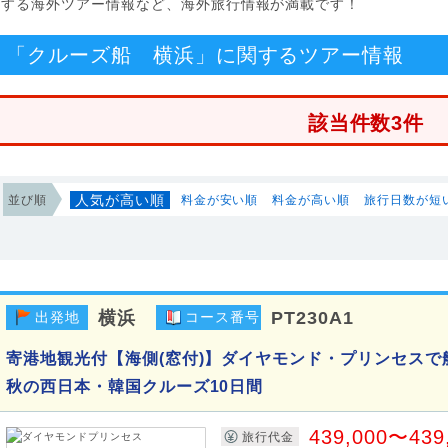
関する海外ツアー情報など、海外旅行情報が満載です！
「クルーズ船 横浜」に関するツアー情報
該当件数3件
人気が高い順
並び順
料金が安い順
料金が高い順
旅行日数が短
横浜
PT230A1
出発地
コース番号
寄港地観光付【海側(窓付)】ダイヤモンド・プリンセスで
秋の西日本・韓国クルーズ10日間
439,000〜439
旅行代金