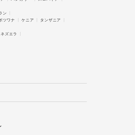
ラン
ボツワナ
ケニア
タンザニア
ベネズエラ
ン