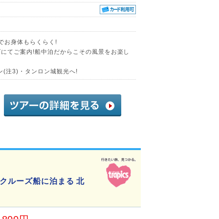
でお身体もらくらく!
ズにてご案内!船中泊だからこその風景をお楽し
(注3)・タンロン城観光へ!
クルーズ船に泊まる 北