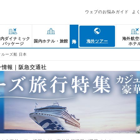
ウェブのお悩みガイド
よ
海外
国内ダイナミック
海外航空
国内ホテル・旅館
海外ツアー
パッケージ
ホテ
クルーズ船 日本
ー情報｜阪急交通社