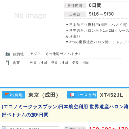
6日間
旅行期間
9/16～9/30
出発日
▼日本航空往復利用(成田⇔ハノイ間)
▼世界遺産ハロン湾を1泊2日クルー
み♪(注1)
▼3つの世界遺産ハロン湾・チャンアン
アジア・その他海外／ベトナム
目的地
朝食：4回 昼食：4回 夕食：4回
食事
東京（成田）
XT452JL
出発地
コース番号
(エコノミークラスプラン)日本航空利用 世界遺産ハロン湾
部ベトナムの旅6日間