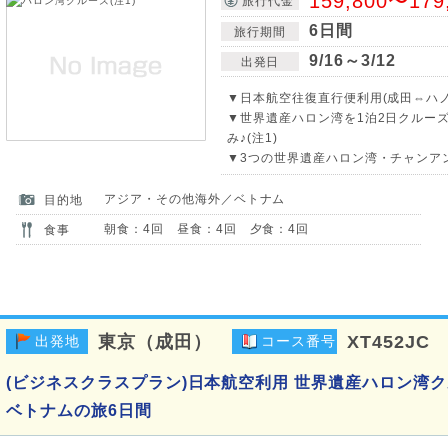
159,800〜179
旅行代金
6日間
旅行期間
9/16～3/12
出発日
▼日本航空往復直行便利用(成田⇔ハノ
▼世界遺産ハロン湾を1泊2日クルー
み♪(注1)
▼3つの世界遺産ハロン湾・チャンアン
アジア・その他海外／ベトナム
目的地
朝食：4回 昼食：4回 夕食：4回
食事
東京（成田）
XT452JC
出発地
コース番号
(ビジネスクラスプラン)日本航空利用 世界遺産ハロン湾ク
ベトナムの旅6日間