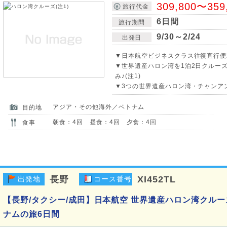
309,800〜359
旅行代金
6日間
旅行期間
9/30～2/24
出発日
▼日本航空ビジネスクラス往復直行便
▼世界遺産ハロン湾を1泊2日クルー
み♪(注1)
▼3つの世界遺産ハロン湾・チャンアン
アジア・その他海外／ベトナム
目的地
朝食：4回 昼食：4回 夕食：4回
食事
長野
XI452TL
出発地
コース番号
【長野/タクシー/成田】日本航空 世界遺産ハロン湾クルー
ナムの旅6日間