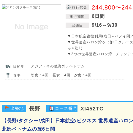
244,800〜244
旅行代金
6日間
旅行期間
9/16～9/30
出発日
▼日本航空往復利用(成田⇔ハノイ間)
▼世界遺産ハロン湾を1泊2日クルー
み♪(注1)
▼3つの世界遺産ハロン湾・チャンアン
アジア・その他海外／ベトナム
目的地
朝食：4回 昼食：4回 夕食：4回
食事
長野
XI452TC
出発地
コース番号
【長野/タクシー/成田】日本航空/ビジネス 世界遺産ハロ
北部ベトナムの旅6日間