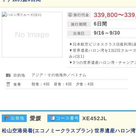
339,800〜339
旅行代金
6日間
旅行期間
9/16～9/30
出発日
▼日本航空ビジネスクラス往復利用(成
▼世界遺産ハロン湾を1泊2日クルー
み♪(注1)
▼3つの世界遺産ハロン湾・チャンアン
アジア・その他海外／ベトナム
目的地
朝食：4回 昼食：4回 夕食：4回
食事
愛媛
XE452JL
出発地
コース番号
松山空港発着(エコノミークラスプラン) 世界遺産ハロン湾