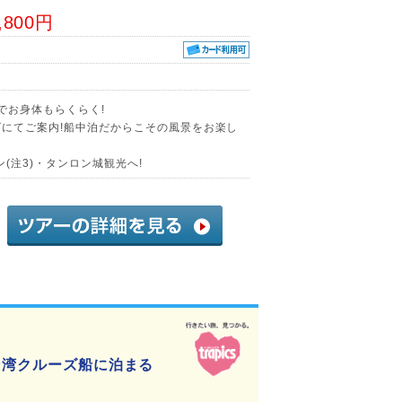
,800円
でお身体もらくらく!
ズにてご案内!船中泊だからこその風景をお楽し
(注3)・タンロン城観光へ!
ン湾クルーズ船に泊まる