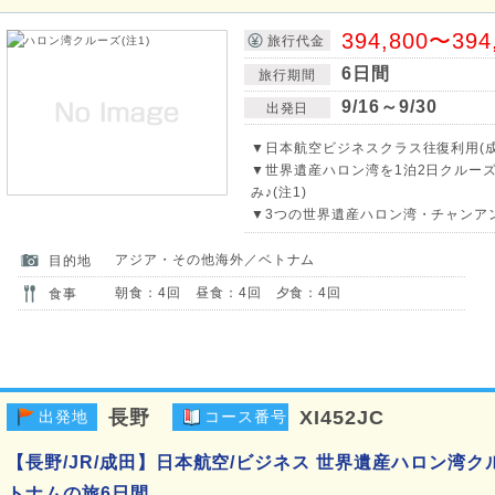
394,800〜394
旅行代金
6日間
旅行期間
9/16～9/30
出発日
▼日本航空ビジネスクラス往復利用(成
▼世界遺産ハロン湾を1泊2日クルー
み♪(注1)
▼3つの世界遺産ハロン湾・チャンアン
アジア・その他海外／ベトナム
目的地
朝食：4回 昼食：4回 夕食：4回
食事
長野
XI452JC
出発地
コース番号
【長野/JR/成田】日本航空/ビジネス 世界遺産ハロン湾ク
トナムの旅6日間