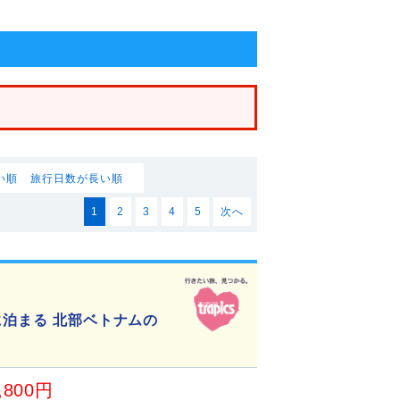
い順
旅行日数が長い順
1
2
3
4
5
次へ
に泊まる 北部ベトナムの
,800円