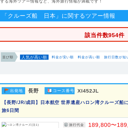
関する海外ツアー情報など、海外旅行情報が満載です！
「クルーズ船 日本」に関するツアー情報
該当件数954件
人気が高い順
並び順
料金が安い順
料金が高い順
旅行日数が短
長野
XI452JL
出発地
コース番号
【長野/JR/成田】日本航空 世界遺産ハロン湾クルーズ船
旅6日間
189,800〜189
旅行代金