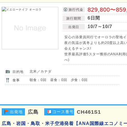
829,800〜859
旅行代金
6日間
旅行期間
10/7～10/7
出発日
安心の添乗員同行でオーロラの聖地イ
夜の気温が真冬よりも約20度以上高
会えるチャンス!
世界最高評価5スター獲得のANA利用(
べ)
北米／カナダ
目的地
朝食：0回 昼食：0回 夕食：0回
食事
広島
CH461S1
出発地
コース番号
広島・岩国・鳥取・米子空港発着【ANA国際線エコノミ