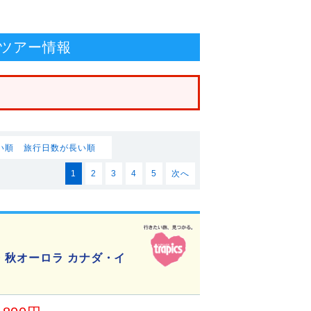
！
ツアー情報
い順
旅行日数が長い順
1
2
3
4
5
次へ
・秋オーロラ カナダ・イ