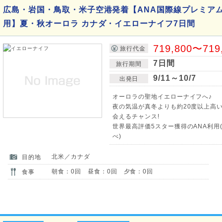
広島・岩国・鳥取・米子空港発着【ANA国際線プレミア
用】夏・秋オーロラ カナダ・イエローナイフ7日間
719,800〜719
旅行代金
7日間
旅行期間
9/11～10/7
出発日
オーロラの聖地イエローナイフへ♪
夜の気温が真冬よりも約20度以上高
会えるチャンス!
世界最高評価5スター獲得のANA利用(
べ)
北米／カナダ
目的地
朝食：0回 昼食：0回 夕食：0回
食事