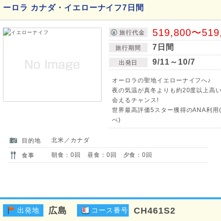
ーロラ カナダ・イエローナイフ7日間
519,800〜519
旅行代金
7日間
旅行期間
9/11～10/7
出発日
オーロラの聖地イエローナイフへ♪
夜の気温が真冬よりも約20度以上高
会えるチャンス!
世界最高評価5スター獲得のANA利用(
べ)
北米／カナダ
目的地
朝食：0回 昼食：0回 夕食：0回
食事
広島
CH461S2
出発地
コース番号