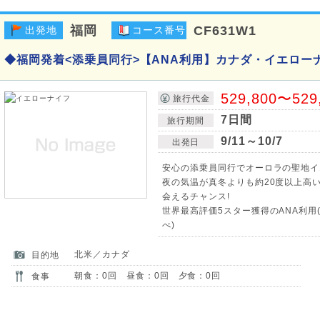
福岡
CF631W1
出発地
コース番号
◆福岡発着<添乗員同行>【ANA利用】カナダ・イエロー
529,800〜529
旅行代金
7日間
旅行期間
9/11～10/7
出発日
安心の添乗員同行でオーロラの聖地イ
夜の気温が真冬よりも約20度以上高
会えるチャンス!
世界最高評価5スター獲得のANA利用(
べ)
北米／カナダ
目的地
朝食：0回 昼食：0回 夕食：0回
食事