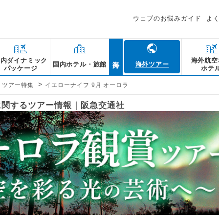
ウェブのお悩みガイド
よ
海外
国内ダイナミック
海外航空
国内ホテル・旅館
海外ツアー
パッケージ
ホテ
>
・ツアー特集
イエローナイフ 9月 オーロラ
」に関するツアー情報｜阪急交通社