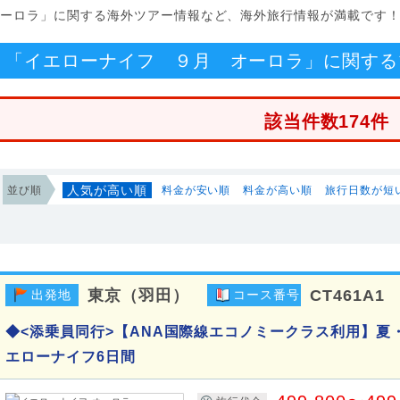
 オーロラ」に関する海外ツアー情報など、海外旅行情報が満載です
「イエローナイフ ９月 オーロラ」に関する
該当件数174件
人気が高い順
並び順
料金が安い順
料金が高い順
旅行日数が短
東京（羽田）
CT461A1
出発地
コース番号
◆<添乗員同行>【ANA国際線エコノミークラス利用】夏
エローナイフ6日間