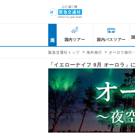
国内
国内ツアー
国内バスツアー
>
>
阪急交通社トップ
海外旅行
オーロラ旅行
「イエローナイフ 9月 オーロラ