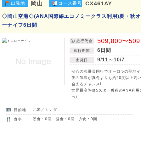
岡山
CX461AY
出発地
コース番号
◇岡山空港◇(ANA国際線エコノミークラス利用)夏・秋オ
ーナイフ6日間
509,800〜509
旅行代金
6日間
旅行期間
9/11～10/7
出発日
安心の添乗員同行でオーロラの聖地イ
夜の気温が真冬よりも約20度以上高
会えるチャンス!
世界最高評価5スター獲得のANA利用(
べ)
北米／カナダ
目的地
朝食：0回 昼食：0回 夕食：0回
食事