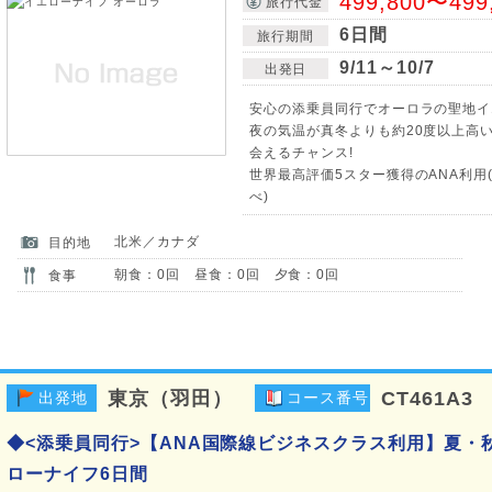
499,800〜499
旅行代金
6日間
旅行期間
9/11～10/7
出発日
安心の添乗員同行でオーロラの聖地イ
夜の気温が真冬よりも約20度以上高
会えるチャンス!
世界最高評価5スター獲得のANA利用(
べ)
北米／カナダ
目的地
朝食：0回 昼食：0回 夕食：0回
食事
東京（羽田）
CT461A3
出発地
コース番号
◆<添乗員同行>【ANA国際線ビジネスクラス利用】夏・
ローナイフ6日間