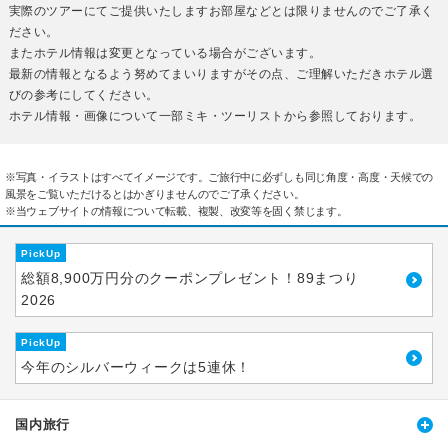
実際のツアーにてご提供いたしますお部屋などとは限りませんのでご了承く
ださい。
またホテル情報は変更となっている場合がございます。
最新の情報となるよう努めてまいりますがその点、ご理解いただきホテル選
びの参考にしてください。
ホテル情報・画像について一部ミキ・ツーリストから参照しております。
※写真・イラストはすべてイメージです。ご旅行中に必ずしも同じ角度・高度・天候での
風景をご覧いただけるとはかぎりませんのでご了承ください。
※当ウェブサイトの情報について転載、複製、改変等を固く禁じます。
PickUp
総額8,900万円分のクーポンプレゼント！89まつり
2026
PickUp
今年のシルバーウィークは5連休！
国内旅行