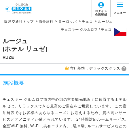
ログイン
メニュー
会員登録
>
>
>
>
阪急交通社トップ
海外旅行
ヨーロッパ
チェコ
ルージュ
チェスキー クルムロフ / チェコ
ルージュ
(ホテル リュゼ)
RUZE
当社基準：デラックスクラス
?
施設概要
チェスキー クルムロフ市内中心部の主要観光地近くに位置するホテル
ルゼは、リラックスできる最高のご滞在をご用意しています。 この宿
泊施設ではお客様のあらゆるニーズにお応えするため、質の高いサー
ビスとアメニティが備えられています。 24時間対応ルームサービス,
全室Wi-Fi無料, Wi-Fi（共有エリア内）, 駐車場, ルームサービスなどの