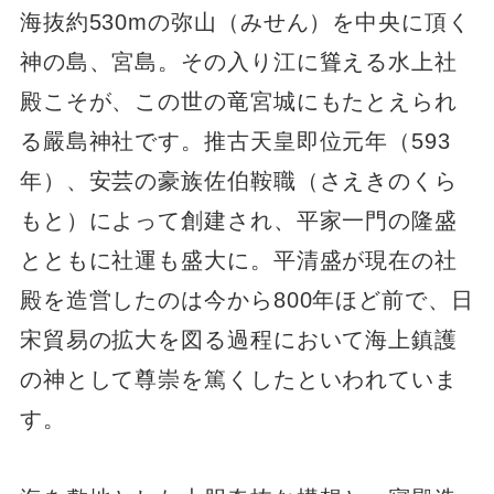
海抜約530mの弥山（みせん）を中央に頂く
神の島、宮島。その入り江に聳える水上社
殿こそが、この世の竜宮城にもたとえられ
る嚴島神社です。推古天皇即位元年（593
年）、安芸の豪族佐伯鞍職（さえきのくら
もと）によって創建され、平家一門の隆盛
とともに社運も盛大に。平清盛が現在の社
殿を造営したのは今から800年ほど前で、日
宋貿易の拡大を図る過程において海上鎮護
の神として尊崇を篤くしたといわれていま
す。