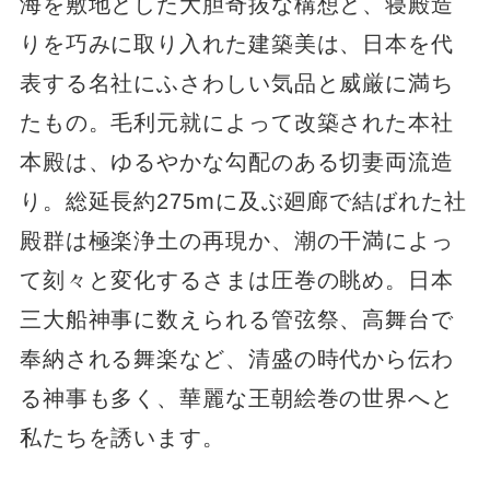
海を敷地とした大胆奇抜な構想と、寝殿造
りを巧みに取り入れた建築美は、日本を代
表する名社にふさわしい気品と威厳に満ち
たもの。毛利元就によって改築された本社
本殿は、ゆるやかな勾配のある切妻両流造
り。総延長約275mに及ぶ廻廊で結ばれた社
殿群は極楽浄土の再現か、潮の干満によっ
て刻々と変化するさまは圧巻の眺め。日本
三大船神事に数えられる管弦祭、高舞台で
奉納される舞楽など、清盛の時代から伝わ
る神事も多く、華麗な王朝絵巻の世界へと
私たちを誘います。