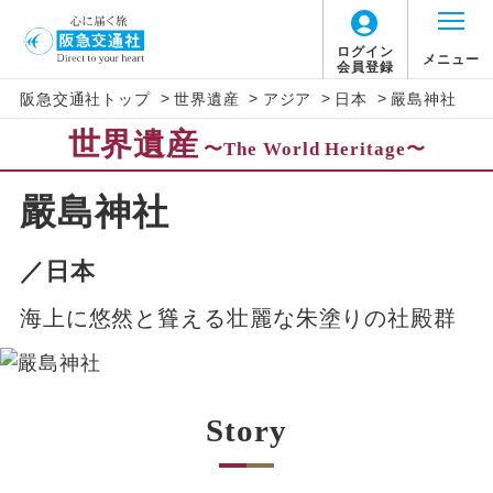
ログイン
メニュー
会員登録
>
>
>
>
阪急交通社トップ
世界遺産
アジア
日本
嚴島神社
世界遺産
〜The World Heritage〜
嚴島神社
／日本
海上に悠然と聳える壮麗な朱塗りの社殿群
Story