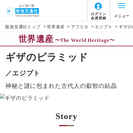
ログイン
メニュー
会員登録
>
>
>
>
阪急交通社トップ
世界遺産
アフリカ
エジプト
ギザの
世界遺産
〜The World Heritage〜
ギザのピラミッド
／エジプト
神秘と謎に包まれた古代人の叡智の結晶
Story