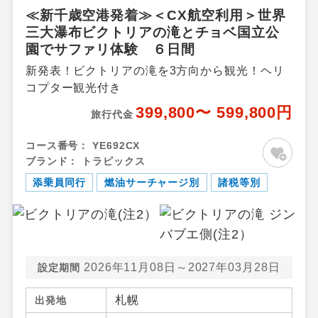
≪新千歳空港発着≫＜CX航空利用＞世界
飛行機追加料金（1名様につき）
三大瀑布ビクトリアの滝とチョベ国立公
園でサファリ体験 ６日間
設定期間（往路出発日）：上記期間以外
新発表！ビクトリアの滝を3方向から観光！ヘリ
【往路】
コプター観光付き
出発地
追加代金
399,800〜 599,800円
旅行代金
北海道
新千歳空港
0円
コース番号：
YE692CX
北海道
女満別空港
5,000円
ブランド：
トラピックス
北海道
たんちょう釧路空港
5,000円
添乗員同行
燃油サーチャージ別
諸税等別
北海道
旭川空港
5,000円
北海道
とかち帯広空港
5,000円
北海道
函館空港
5,000円
2026年11月08日～2027年03月28日
設定期間
【復路】
札幌
出発地
到着地
追加代金