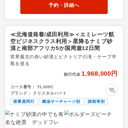
ォールズ
予約・詳細へ
≪北海道発着/成田利用≫＜エミレーツ航
空ビジネスクラス利用＞星降るナミブ砂
漠と南部アフリカ5か国周遊12日間
世界最古の赤い砂漠とビクトリアの滝・ケープ半
島を巡る
1,968,000円
旅行代金
コース番号：
YL309C
ブランド：
クリスタルハート
添乗員同行
燃油サーチャージ別
諸税等別