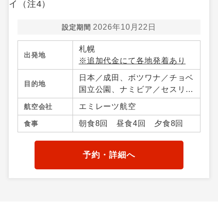
2026年10月22日
設定期間
札幌
出発地
※追加代金にて各地発着あり
日本／成田、ボツワナ／チョベ
目的地
国立公園、ナミビア／セスリエ
ム・ウィントフック・ワルビス
エミレーツ航空
航空会社
ベイ、南アフリカ／ケープタウ
朝食8回 昼食4回 夕食8回
食事
ン・プレトリア、ザンビア／リ
ビングストン、ジンバブエ／ビ
クトリアフォールズ
予約・詳細へ