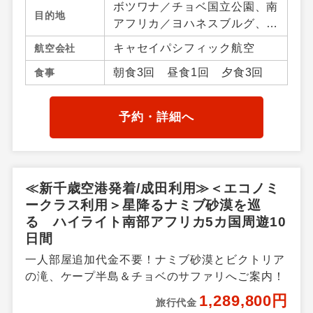
ボツワナ／チョベ国立公園、南
北海道
新千歳空港
0円
目的地
アフリカ／ヨハネスブルグ、ザ
北海道
女満別空港
5,000円
ンビア／ザンベジ、ジンバブエ
キャセイパシフィック航空
航空会社
／ビクトリアフォールズ
北海道
たんちょう釧路空港
5,000円
朝食3回 昼食1回 夕食3回
食事
北海道
旭川空港
5,000円
北海道
とかち帯広空港
5,000円
予約・詳細へ
北海道
函館空港
5,000円
≪新千歳空港発着/成田利用≫＜エコノミ
ークラス利用＞星降るナミブ砂漠を巡
る ハイライト南部アフリカ5カ国周遊10
日間
一人部屋追加代金不要！ナミブ砂漠とビクトリア
の滝、ケープ半島＆チョベのサファリへご案内！
1,289,800円
旅行代金