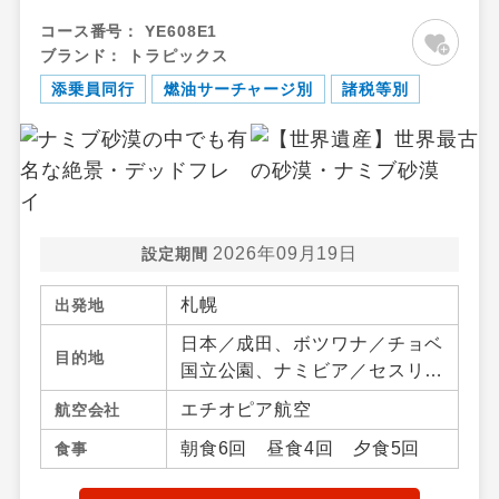
コース番号：
YE608E1
ブランド：
トラピックス
添乗員同行
燃油サーチャージ別
諸税等別
2026年09月19日
設定期間
札幌
出発地
日本／成田、ボツワナ／チョベ
目的地
国立公園、ナミビア／セスリエ
ム・ウィントフック・ワルビス
エチオピア航空
航空会社
ベイ、南アフリカ／ケープタウ
朝食6回 昼食4回 夕食5回
食事
ン、ザンビア／リビングスト
ン、ジンバブエ／ビクトリアフ