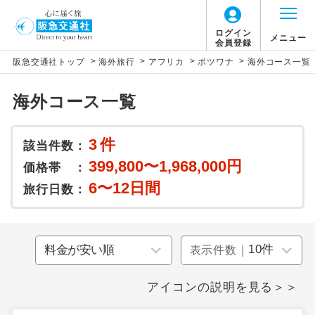
ログイン
メニュー
会員登録
>
>
>
>
阪急交通社トップ
海外旅行
アフリカ
ボツワナ
海外コース一覧
このツアーは以下の出発地から追加代金でご参
加いただけます。
海外コース一覧
※リクエスト受付の場合、ご手配の可否は後日回答さ
せていただきます。
3
件
該当件数：
399,800〜1,968,000円
価格帯 ：
追加代金にて各地発着ありとは
6〜12日間
旅行日数：
当ツアーは日程表に記載の出発空港だけで
なく、各地より下記追加代金にて飛行機や
表示件数｜
鉄道などを利用しご参加いただけます。
ご同行者様が異なる発着地をご希望の場合
アイコンの説明を見る＞＞
は、当社予約センターまで連絡ください。