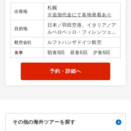
北海道
新千歳空港
0円
札幌
出発地
※追加代金にて各地発着あり
北海道
女満別空港
5,000円
日本／羽田空港、イタリア／ア
北海道
たんちょう釧路空港
5,000円
目的地
ルベロベッロ・フィレンツェ・
北海道
旭川空港
5,000円
ミラノ・ナポリ・カプリ島・ピ
ルフトハンザドイツ航空
航空会社
サ・ローマ・ソレント・ベネチ
北海道
とかち帯広空港
5,000円
朝食8回 昼食6回 夕食6回
食事
ア・メストレ
北海道
函館空港
5,000円
予約・詳細へ
その他の海外ツアーを探す