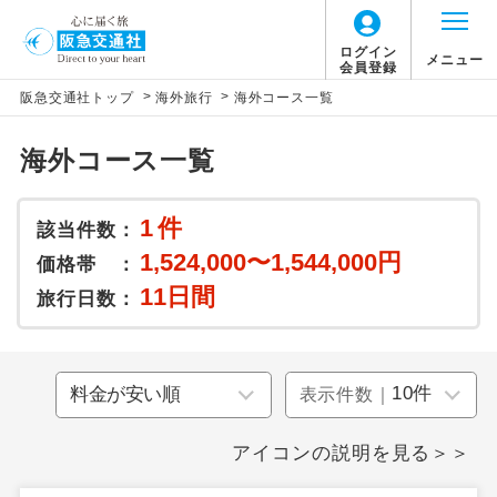
ログイン
メニュー
会員登録
>
>
阪急交通社トップ
海外旅行
海外コース一覧
このツアーは以下の出発地から追加代金でご参
加いただけます。
海外コース一覧
※リクエスト受付の場合、ご手配の可否は後日回答さ
せていただきます。
1
件
該当件数：
1,524,000〜1,544,000円
価格帯 ：
追加代金にて各地発着ありとは
11日間
旅行日数：
当ツアーは日程表に記載の出発空港だけで
なく、各地より下記追加代金にて飛行機や
表示件数｜
鉄道などを利用しご参加いただけます。
ご同行者様が異なる発着地をご希望の場合
アイコンの説明を見る＞＞
は、当社予約センターまで連絡ください。