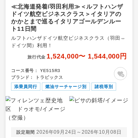
≪北海道発着/羽田利用≫＜ルフトハンザ
飛行機追加料金（1名様につき）
ドイツ航空ビジネスクラス＞イタリアの
かかとまで巡るイタリアゴールデンルー
設定期間（往路出発日）：上記期間以外
ト11日間
【往路】
ルフトハンザドイツ航空ビジネスクラス（羽田⇔
出発地
追加代金
ドイツ間）利用！
1,524,000〜 1,544,000円
北海道
新千歳空港
0円
旅行代金
北海道
女満別空港
5,000円
コース番号：
YE515R3
北海道
たんちょう釧路空港
5,000円
ブランド：
トラピックス
添乗員同行
燃油サーチャージ別
諸税等別
北海道
旭川空港
5,000円
北海道
とかち帯広空港
5,000円
北海道
函館空港
5,000円
【復路】
2026年09月24日～2026年10月08日
設定期間
到着地
追加代金