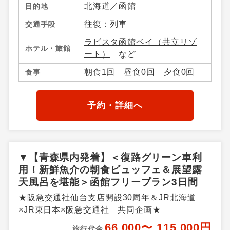
北海道／函館
目的地
往復：列車
交通手段
ラビスタ函館ベイ（共立リゾ
ホテル・旅館
ート）
など
朝食1回 昼食0回 夕食0回
食事
予約・詳細へ
▼【青森県内発着】＜復路グリーン車利
用！新鮮魚介の朝食ビュッフェ＆展望露
天風呂を堪能＞函館フリープラン3日間
★阪急交通社仙台支店開設30周年＆JR北海道
×JR東日本×阪急交通社 共同企画★
66,000〜 115,000円
旅行代金