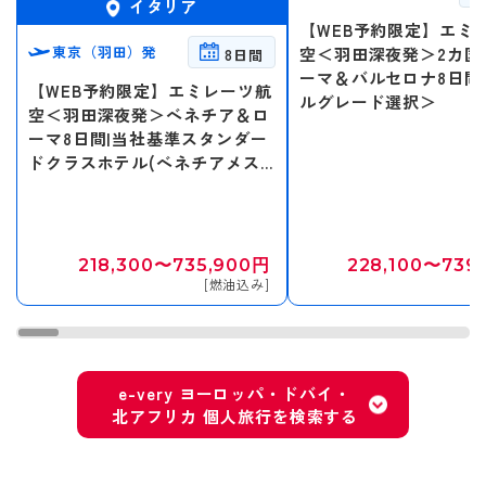
イタリア
【WEB予約限定】エミ
東京（羽田）発
空＜羽田深夜発＞2カ国
8日間
ーマ＆バルセロナ8日間
【WEB予約限定】エミレーツ航
ルグレード選択＞
空＜羽田深夜発＞ベネチア＆ロ
ーマ8日間|当社基準スタンダー
ドクラスホテル(ベネチアメス
トレ地区)
218,300〜735,900円
228,100〜739
[燃油込み]
[
e-very ヨーロッパ・ドバイ・
北アフリカ 個人旅行を検索する