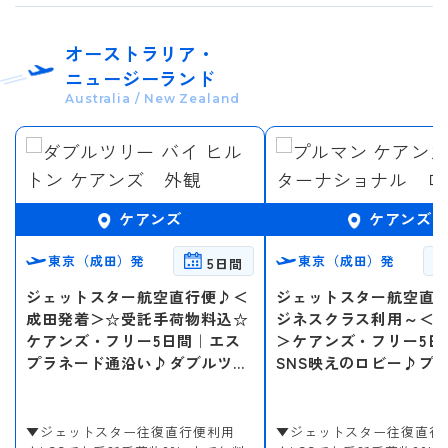
オーストラリア・
ニュージーランド
Australia / New Zealand
ケアンズ
ケアンズ
東京（成田）発
東京（成田）発
5日間
ジェットスター航空直行便♪＜
ジェットスター航空直
成田発着＞☆受託手荷物料込☆
ジネスクラス利用～＜
ケアンズ・フリー5日間｜エス
＞ケアンズ・フリー5日
プラネード通沿い♪ダブルツリ
SNS映えのロビー♪プ
ー バイ ヒルトン
アンズインターナショ
▼ジェットスター往復直行便利用
▼ジェットスター往復直行