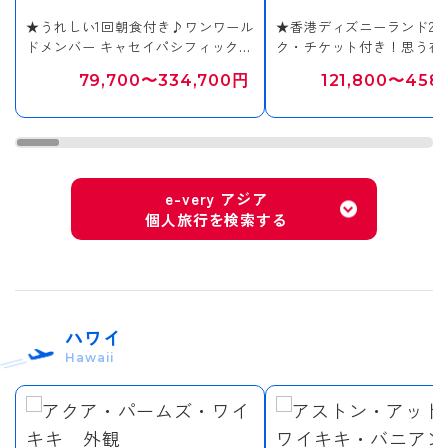
★うれしい1回朝食付き♪ワンワール
★香港ディズニーランド2
17
18
19
20
21
22
23
ドメンバー キャセイパシフィック航
ク・チケット付き！思う存
空指定！
ください♪
79,700〜334,700円
121,800〜458
24
25
26
27
28
29
30
31
e-very アジア
個人旅行を検索する
ハワイ
Hawaii