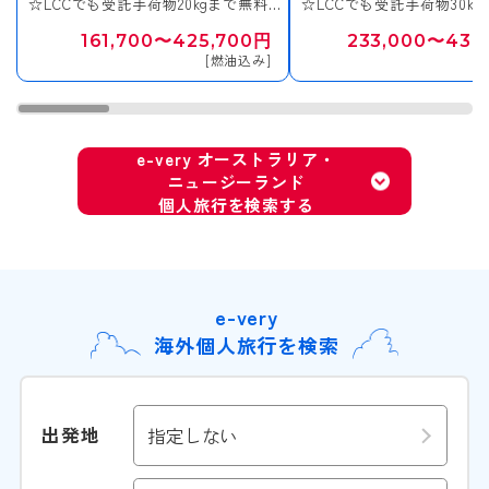
☆LCCでも受託手荷物20kgまで無料♪
☆LCCでも受託手荷物30k
機内での食事・快適グッズ・エンター
機内での食事・快適グッズ
161,700〜425,700円
233,000〜437
テインメント付き♪
テインメント付き♪
[燃油込み]
[
e-very オーストラリア・
ニュージーランド
個人旅行を検索する
e-very
海外個人旅行を検索
出発地