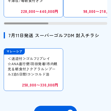
キ滞在/毎朝食付き≫
22
23
24
25
26
27
28
花見
228,000〜440,000円
98,000〜218,0
29
30
避暑地
7月11日発送 スーパーゴルフDM 封入チラシ
スポーツ体験 / 観戦
2026年12月
この月をすべて選択
スポーツ観戦
マレーシア
＜送迎付＞ゴルフ2プレイ
日
月
火
水
木
金
土
ゴルフ
☆ANA直行便|羽田発着|市内観
光＆朝食付♪クアラルンプー
ル3泊5日間|コンコルド泊
1
2
3
4
5
その他テーマ
250,000〜330,000円
グルメ
6
7
8
9
10
11
12
テーマパーク
13
14
15
16
17
18
19