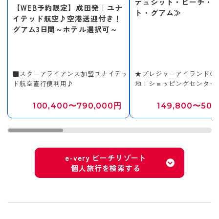
デュシット・ビーチ・
【WEB予約限定】成田発｜ユナ
ト・グアム≫
イテッド航空♪空港送迎付き！
グアム3日間～ホテル選択可～
■スターアライアンス加盟ユナイテッ
★プレジャーアイランドの
ド航空直行便利用♪
地！ショッピングセンター
サ」に直結した絶好のロケ
100,400〜790,000円
149,800〜501
e-very ビーチリゾート
個人旅行を検索する