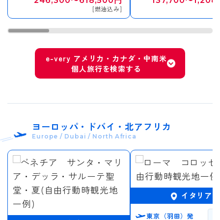
246,300〜618,500円
137,700〜1,208
[燃油込み]
[
e-very アメリカ・カナダ・中南米
個人旅行を検索する
ヨーロッパ・ドバイ・北アフリカ
Europe / Dubai / North Africa
イタリア
東京（羽田）発