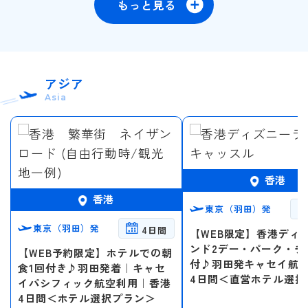
もっと見る
ウェブ限定
20
21
22
23
24
25
26
27
28
29
30
31
アジア
Asia
2027年1月
この月をすべて選択
日
月
火
水
木
金
土
香港
香港
1
2
東京（羽田）発
東京（羽田）発
4日間
【WEB限定】香港ディ
ンド2デー・パーク・チ
3
4
5
6
7
8
9
【WEB予約限定】ホテルでの朝
付♪羽田発キャセイ航
食1回付き♪羽田発着｜キャセ
4日間＜直営ホテル選択
イパシフィック航空利用｜香港
10
11
12
13
14
15
16
＞
4日間＜ホテル選択プラン＞