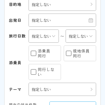
目的地
出発日
旅行日数
〜
添乗員
現地係員
同行
同行
添乗員
同行しな
い
テーマ
現在の該当件数