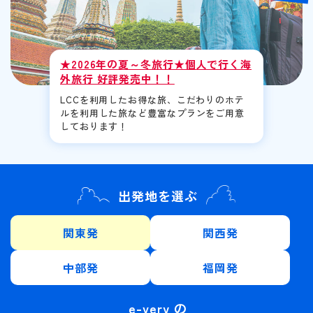
1名参加可能
四国
ハワイ
23
24
25
26
27
28
29
おひとり様参加限定
九州・沖縄
ミクロネシア
30
31
★2026年の夏～冬旅行★個人で行く海
外旅行 好評発売中！！
乗り物
LCCを利用したお得な旅、こだわりのホテ
ルを利用した旅など豊富なプランをご用意
2026年9月
この月をすべて選択
列車の旅
しております！
観光列車
日
月
火
水
木
金
土
クルーズ旅行
出発地を選ぶ
1
2
3
4
5
レンタカー付き
関東発
関西発
6
7
8
9
10
11
12
宿泊施設、送迎 他
中部発
福岡発
13
14
15
16
17
18
19
プールあり
e-very の