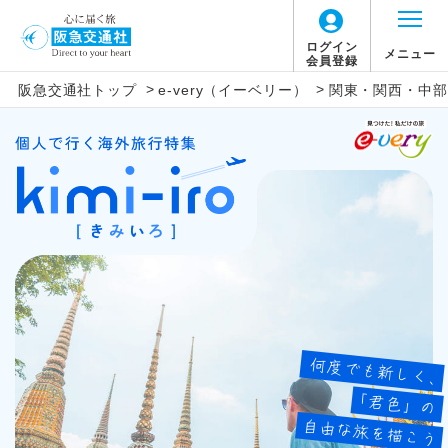
ログイン
メニュー
会員登録
北海道
アジア
旅行タイプ
エコノミー
トラピックス
催行確定
>
>
阪急交通社トップ
e-very（イーベリー）
関東・関西・中部・
2026年8月
この月をすべて選択
家族旅行
プレミアムエコノミー
クリスタルハート
1名催行
東北
ヨーロッパ
日
月
火
水
木
金
土
卒業旅行
ビジネス
e-very
2名催行
関東・甲信越
アフリカ
1
ハネムーン
ファースト
フレンドツアー
北陸
中近東
7
8
2
3
4
5
6
長期滞在
ロイヤルコレクション
東海
北米
9
10
11
12
13
14
15
周遊
その他
関西
中南米
女性限定
16
17
18
19
20
21
22
中国
オセアニア