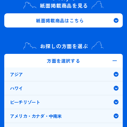
紙面掲載商品を見る
20
21
22
23
24
25
26
ホテル日本語スタッフ
紙面掲載商品はこちら
27
28
29
30
往復送迎付き
歴史 / 文化
お探しの方面を選ぶ
2026年10月
この月をすべて選択
世界遺産
方面を選択する
日
月
火
水
木
金
土
歴史
アジア
1
2
3
美術館・博物館
ハワイ
4
5
6
7
8
9
10
寺社・札所めぐり
ビーチリゾート
アメリカ・カナダ・中南米
音楽・コンサート
11
12
13
14
15
16
17