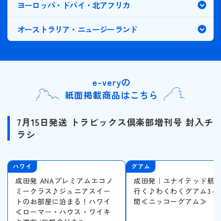
ヨーロッパ・ドバイ・北アフリカ
祭り・ショー
18
19
20
21
22
23
24
オーストラリア・ニュージーランド
イルミネーション
25
26
27
28
29
30
31
花 / 自然
e-veryの
2026年11月
自然探訪
この月をすべて選択
紙面掲載商品はこちら
登山・ハイキング
日
月
火
水
木
金
土
7月15日発送 トラピックス倶楽部増刊号 封入チ
ラシ
オーロラ観賞
1
2
3
4
5
6
7
島めぐり
ハワイ
グアム
8
9
10
11
12
13
14
成田発 ANAプレミアムエコノ
成田発｜ユナイテッド航
紅葉
ミークラス♪ジュニアスイー
行く♪わくわくグアム3～
トのお部屋に泊まる！ハワイ
間≪ニッコーグアム≫
15
16
17
18
19
20
21
≪ローマー・ハウス・ワイキ
ビーチ・リゾート