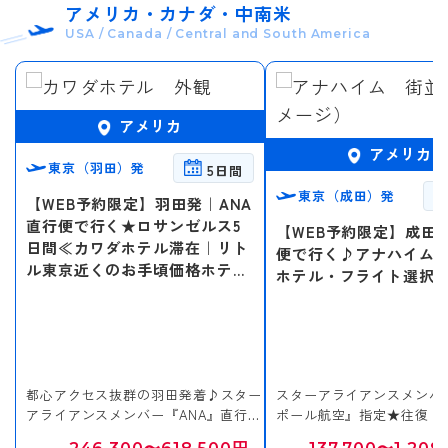
アメリカ・カナダ・中南米
USA / Canada / Central and South America
アメリカ
アメリカ
東京（羽田）発
5日間
東京（成田）発
【WEB予約限定】羽田発｜ANA
直行便で行く★ロサンゼルス5
【WEB予約限定】成田
日間≪カワダホテル滞在｜リト
便で行く♪アナハイム5
ル東京近くのお手頃価格ホテル
ホテル・フライト選択
♪≫
都心アクセス抜群の羽田発着♪スター
スターアライアンスメンバ
アライアンスメンバー『ANA』直行便
ポール航空』指定★往復 
ご利用♪
約束♪