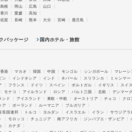
島根
岡山
広島
山口
香川
愛媛
高知
佐賀
長崎
熊本
大分
宮崎
鹿児島
クパッケージ
国内ホテル・旅館
香港
マカオ
韓国
中国
モンゴル
シンガポール
マレーシ
ピン
インドネシア
インド
ネパール
スリランカ
ミャンマー
ア
フランス
ドイツ
スペイン
ポルトガル
イギリス
スイ
モナコ
アイルランド
ロシア
バルト三国
北欧
デンマー
ランド
アイスランド
東欧・中欧
オーストリア
チェコ
クロ
キア
ポーランド
ルーマニア
ブルガリア
首長国連邦
トルコ
ヨルダン
イスラエル
イラン
サウジアラ
ト
モロッコ
チュニジア
南アフリカ
ジンバブエ・ザンビア
カ
カナダ