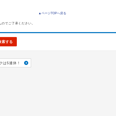
▲ページTOPへ戻る
んのでご了承ください。
検索する
クは5連休！