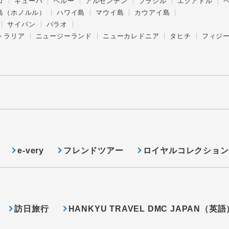
コ
キューバ
ペルー
アルゼンチン
ブラジル
エクアドル
島（ホノルル）
ハワイ島
マウイ島
カウアイ島
サイパン
パラオ
トラリア
ニュージーランド
ニューカレドニア
タヒチ
フィジ
e-very
フレンドツアー
ロイヤルコレクション
訪日旅行
HANKYU TRAVEL DMC JAPAN（英語