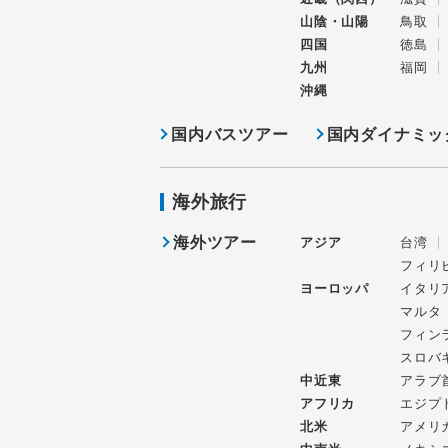
山陰・山陽
鳥取
四国
徳島
九州
福岡
沖縄
国内バスツアー
国内ダイナミッ
海外旅行
海外ツアー
アジア
台湾
フィリ
ヨーロッパ
イタリ
マルタ
フィン
スロバ
中近東
アラブ
アフリカ
エジプ
北米
アメリ