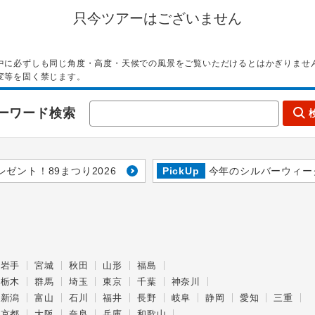
只今ツアーはございません
中に必ずしも同じ角度・高度・天候での風景をご覧いただけるとはかぎりませ
変等を固く禁じます。
ーワード検索
レゼント！89まつり2026
PickUp
今年のシルバーウィー
岩手
宮城
秋田
山形
福島
栃木
群馬
埼玉
東京
千葉
神奈川
新潟
富山
石川
福井
長野
岐阜
静岡
愛知
三重
京都
大阪
奈良
兵庫
和歌山