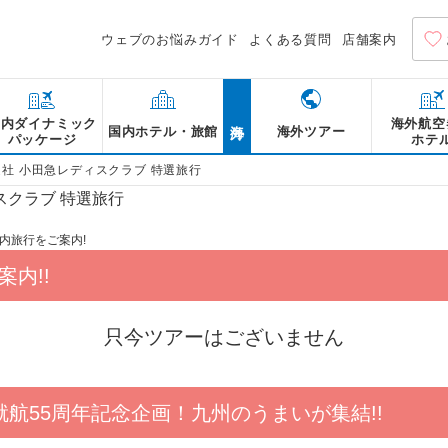
ウェブのお悩みガイド
よくある質問
店舗案内
海外
国内ダイナミック
海外航空
国内ホテル・旅館
海外ツアー
パッケージ
ホテ
通社 小田急レディスクラブ 特選旅行
内旅行をご案内!
内!!
只今ツアーはございません
 就航55周年記念企画！九州のうまいが集結!!