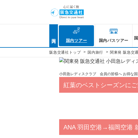
国内
国内ツアー
国内バスツアー
>
>
阪急交通社トップ
国内旅行
関東発 阪急交
小田急レディスクラブ 会員の皆様へ お得な国
紅葉のベストシーズンにご案
ANA 羽田空港→福岡空港