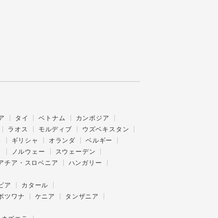
ア
タイ
ベトナム
カンボジア
ラオス
モルディブ
ウズベキスタン
ス
ギリシャ
オランダ
ベルギー
ク
ノルウェー
スウェーデン
アチア・スロベニア
ハンガリー
ビア
カタール
ボツワナ
ケニア
タンザニア