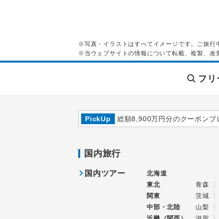
※写真・イラストはすべてイメージです。ご旅行
※当ウェブサイトの情報について転載、複製、改
フリ
PickUp
総額8,900万円分のクーポンプ
国内旅行
国内ツアー
北海道
東北
青森
関東
茨城
中部・北陸
山梨
近畿（関西）
滋賀