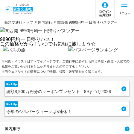
ログイン
メニュー
会員登録
>
>
阪急交通社トップ
国内旅行
関西発 9890円均一 日帰りバスツアー
9890円均一 日帰りバス！
この価格だから！いつでも気軽に旅しよう☆
※写真・イラストはすべてイメージです。ご旅行中に必ずしも同じ角度・高度・天候での
風景をご覧いただけるとはかぎりませんのでご了承ください。
※当ウェブサイトの情報について転載、複製、改変等を固く禁じます。
PickUp
総額8,900万円分のクーポンプレゼント！89まつり2026
PickUp
今年のシルバーウィークは5連休！
国内旅行