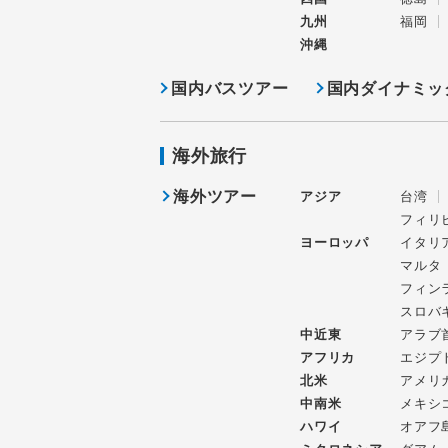
九州
福岡
沖縄
国内バスツアー
国内ダイナミッ
海外旅行
海外ツアー
アジア
台湾
フィリ
ヨーロッパ
イタリ
マルタ
フィン
スロバ
中近東
アラブ
アフリカ
エジプ
北米
アメリ
中南米
メキシ
ハワイ
オアフ