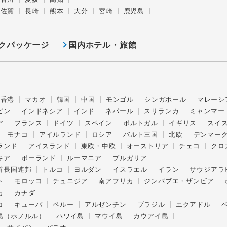
佐賀
長崎
熊本
大分
宮崎
鹿児島
クパッケージ
国内ホテル・旅館
香港
マカオ
韓国
中国
モンゴル
シンガポール
マレーシ
ピン
インドネシア
インド
ネパール
スリランカ
ミャンマー
ア
フランス
ドイツ
スペイン
ポルトガル
イギリス
スイ
モナコ
アイルランド
ロシア
バルト三国
北欧
デンマー
ランド
アイスランド
東欧・中欧
オーストリア
チェコ
クロ
キア
ポーランド
ルーマニア
ブルガリア
首長国連邦
トルコ
ヨルダン
イスラエル
イラン
サウジアラ
ト
モロッコ
チュニジア
南アフリカ
ジンバブエ・ザンビア
カ
カナダ
コ
キューバ
ペルー
アルゼンチン
ブラジル
エクアドル
島（ホノルル）
ハワイ島
マウイ島
カウアイ島