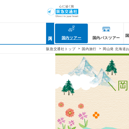
国内
国内ツアー
国内バスツアー
>
>
阪急交通社トップ
国内旅行
岡山発 北海道
＼岡