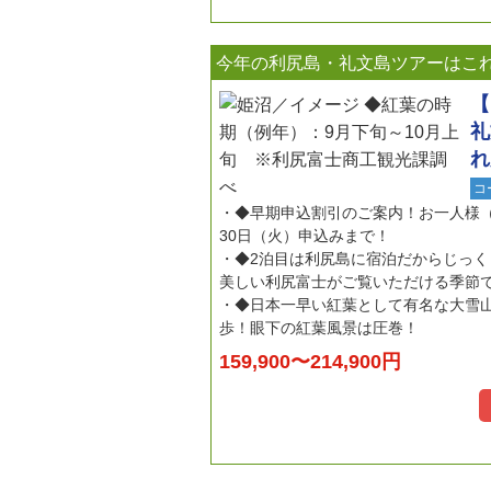
今年の利尻島・礼文島ツアーはこ
【
礼
れ
コ
◆早期申込割引のご案内！お一人様（大
30日（火）申込みまで！
◆2泊目は利尻島に宿泊だからじっ
美しい利尻富士がご覧いただける季節で
◆日本一早い紅葉として有名な大雪
歩！眼下の紅葉風景は圧巻！
159,900〜214,900円