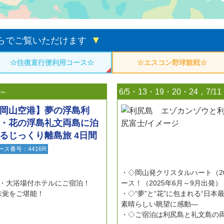
▼
らでご覧いただけます
☆往復直行便利用コース☆
☆エスコン野球観戦☆
～
6/5・13・19・20・24，7/11
岡山空港】夢の浮島利
・花の浮島礼文両島に泊
るじっくり離島旅 4日間
ース番号：4416R
◇岡山発クリスタルハート（20
屋・大浴場付ホテルにご宿泊！
ース！（2025年6月～9月出発）
味覚をご堪能！
◇“夢”と“花”に包まれる“日
素晴らしい眺望に感動―
◇ご宿泊は利尻島と礼文島の