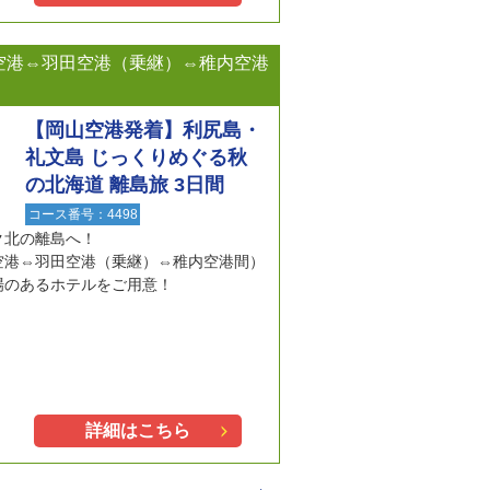
空港⇔羽田空港（乗継）⇔稚内空港
【岡山空港発着】利尻島・
礼文島 じっくりめぐる秋
の北海道 離島旅 3日間
コース番号：4498
ク北の離島へ！
空港⇔羽田空港（乗継）⇔稚内空港間）
場のあるホテルをご用意！
詳細はこちら