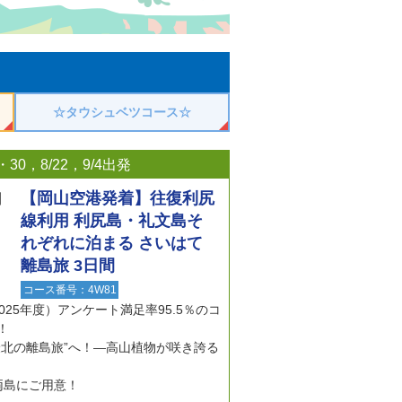
☆タウシュベツコース☆
・30，8/22，9/4出発
【岡山空港発着】往復利尻
線利用 利尻島・礼文島そ
れぞれに泊まる さいはて
離島旅 3日間
コース番号：4W81
25年度）アンケート満足率95.5％のコ
！
本最北の離島旅”へ！―高山植物が咲き誇る
両島にご用意！