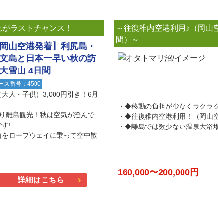
れがラストチャンス！
～往復稚内空港利用♪（岡山
間）～
岡山空港発着】利尻島・
文島と日本一早い秋の訪
大雪山 4日間
ース番号：4500
人・子供）3,000円引き！6月
◆移動の負担が少なくラクラ
くり離島観光！秋は空気が澄んで
◆往復稚内空港利用！（岡山
す!
◆離島では数少ない温泉大浴
山をロープウェイに乗って空中散
160,000〜200,000円
詳細はこちら