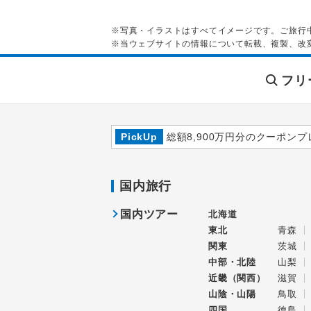
※写真・イラストはすべてイメージです。ご旅行
※当ウェブサイトの情報について転載、複製、改
フリ
PickUp
総額8,900万円分のクーポンプ
国内旅行
国内ツアー
北海道
東北
青森
関東
茨城
中部・北陸
山梨
近畿（関西）
滋賀
山陰・山陽
鳥取
四国
徳島