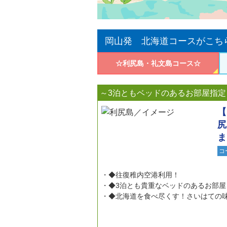
岡山発 北海道コースがこち
☆利尻島・礼文島コース☆
～3泊ともベッドのあるお部屋指定
【
尻
ま
コ
◆往復稚内空港利用！
◆3泊とも貴重なベッドのあるお部
◆北海道を食べ尽くす！さいはての