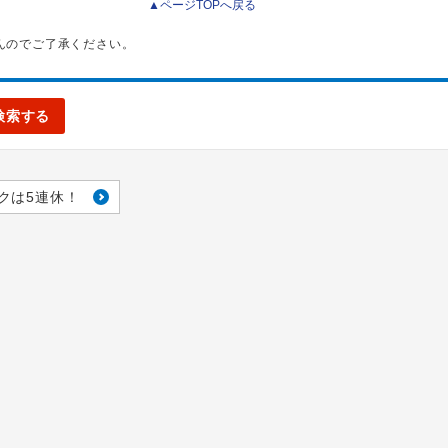
▲ページTOPへ戻る
んのでご了承ください。
検索する
クは5連休！