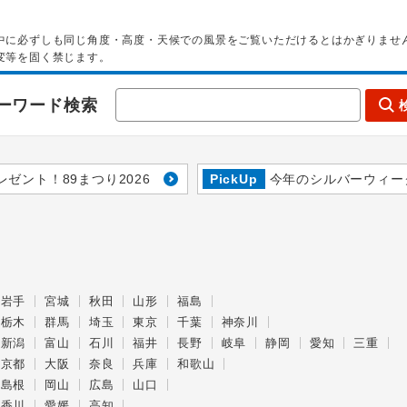
中に必ずしも同じ角度・高度・天候での風景をご覧いただけるとはかぎりませ
変等を固く禁じます。
ーワード検索
レゼント！89まつり2026
PickUp
今年のシルバーウィー
岩手
宮城
秋田
山形
福島
栃木
群馬
埼玉
東京
千葉
神奈川
新潟
富山
石川
福井
長野
岐阜
静岡
愛知
三重
京都
大阪
奈良
兵庫
和歌山
島根
岡山
広島
山口
香川
愛媛
高知