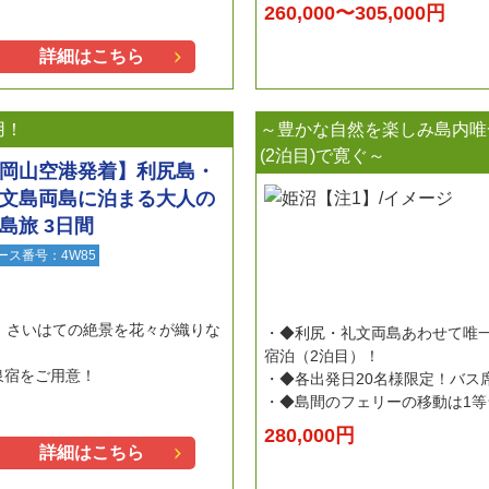
260,000〜305,000円
詳細はこちら
用！
～豊かな自然を楽しみ島内唯
(2泊目)で寛ぐ～
岡山空港発着】利尻島・
文島両島に泊まる大人の
島旅 3日間
ース番号：4W85
！さいはての絶景を花々が織りな
◆利尻・礼文両島あわせて唯
宿泊（2泊目）！
泉宿をご用意！
◆各出発日20名様限定！バス
◆島間のフェリーの移動は1等
280,000円
詳細はこちら