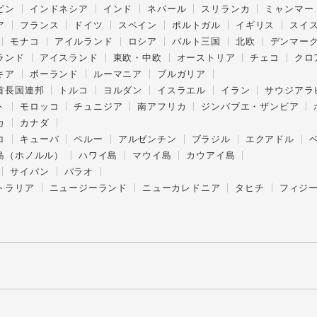
ピン
インドネシア
インド
ネパール
スリランカ
ミャンマー
ア
フランス
ドイツ
スペイン
ポルトガル
イギリス
スイ
モナコ
アイルランド
ロシア
バルト三国
北欧
デンマー
ランド
アイスランド
東欧・中欧
オーストリア
チェコ
クロ
キア
ポーランド
ルーマニア
ブルガリア
首長国連邦
トルコ
ヨルダン
イスラエル
イラン
サウジアラ
ト
モロッコ
チュニジア
南アフリカ
ジンバブエ・ザンビア
カ
カナダ
コ
キューバ
ペルー
アルゼンチン
ブラジル
エクアドル
島（ホノルル）
ハワイ島
マウイ島
カウアイ島
サイパン
パラオ
トラリア
ニュージーランド
ニューカレドニア
タヒチ
フィジ