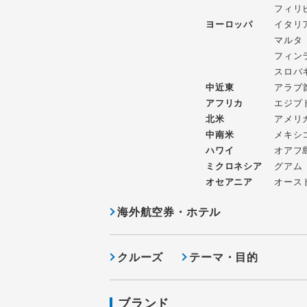
フィリ
ヨーロッパ
イタリ
マルタ
フィン
スロバ
中近東
アラブ
アフリカ
エジプ
北米
アメリ
中南米
メキシ
ハワイ
オアフ
ミクロネシア
グアム
オセアニア
オース
海外航空券・ホテル
クルーズ
テーマ・目的
ブランド