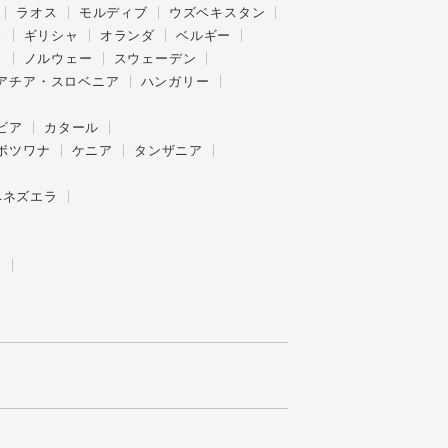
ラオス
モルディブ
ウズベキスタン
ス
ギリシャ
オランダ
ベルギー
ク
ノルウェー
スウェーデン
アチア・スロベニア
ハンガリー
ビア
カタール
ボツワナ
ケニア
タンザニア
ベネズエラ
ー