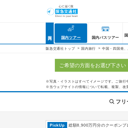
国内
国内ツアー
国内バスツアー
>
>
阪急交通社トップ
国内旅行
中国・四国発、
ご希望の方面をお選び下さい
※写真・イラストはすべてイメージです。ご旅行
※当ウェブサイトの情報について転載、複製、改
フリ
PickUp
総額8,900万円分のクーポンプ