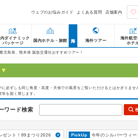
ウェブのお悩みガイド
よくある質問
店舗案内
海外
国内ダイナミック
海外航空
国内ホテル・旅館
海外ツアー
パッケージ
ホテ
鹿児島発、熊本発 阪急交通社おすすめツアー！
▼
中に必ずしも同じ角度・高度・天候での風景をご覧いただけるとはかぎりませ
変等を固く禁じます。
ーワード検索
レゼント！89まつり2026
PickUp
今年のシルバーウィー