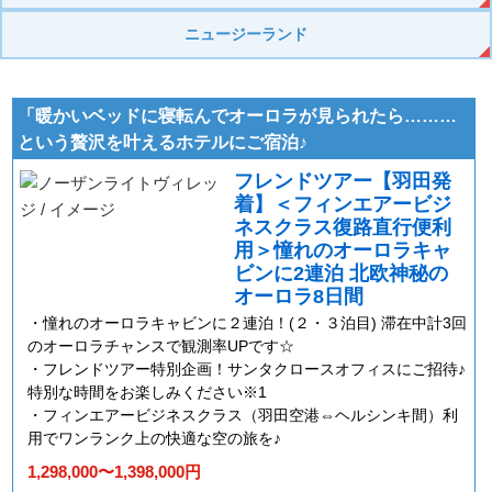
ニュージーランド
「暖かいベッドに寝転んでオーロラが見られたら………
という贅沢を叶えるホテルにご宿泊♪
フレンドツアー【羽田発
着】＜フィンエアービジ
ネスクラス復路直行便利
用＞憧れのオーロラキャ
ビンに2連泊 北欧神秘の
オーロラ8日間
憧れのオーロラキャビンに２連泊！(２・３泊目) 滞在中計3回
のオーロラチャンスで観測率UPです☆
フレンドツアー特別企画！サンタクロースオフィスにご招待♪
特別な時間をお楽しみください※1
フィンエアービジネスクラス（羽田空港⇔ヘルシンキ間）利
用でワンランク上の快適な空の旅を♪
1,298,000〜1,398,000円