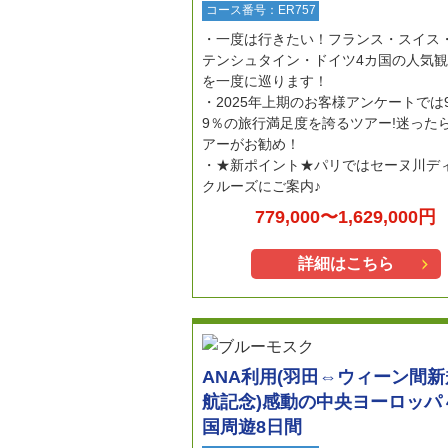
コース番号：ER757
一度は行きたい！フランス・スイス
テンシュタイン・ドイツ4カ国の人気
を一度に巡ります！
2025年上期のお客様アンケートでは
9％の旅行満足度を誇るツアー!迷った
アーがお勧め！
★新ポイント★パリではセーヌ川デ
クルーズにご案内♪
779,000〜1,629,000円
詳細はこちら
ANA利用(羽田⇔ウィーン間
航記念)感動の中央ヨーロッパ
国周遊8日間