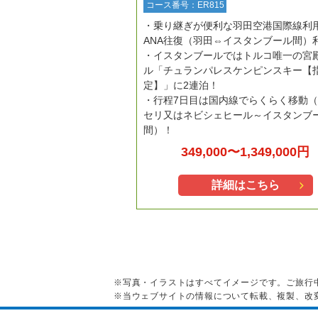
コース番号：ER815
乗り継ぎが便利な羽田空港国際線利
ANA往復（羽田⇔イスタンブール間）
イスタンブールではトルコ唯一の宮
ル「チュランパレスケンピンスキー【
定】」に2連泊！
行程7日目は国内線でらくらく移動
セリ又はネビシェヒール～イスタンブ
間）！
349,000〜1,349,000円
詳細はこちら
※写真・イラストはすべてイメージです。ご旅行
※当ウェブサイトの情報について転載、複製、改