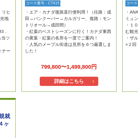
コース番号：CT415
コース
・リヒ
エア・カナダ復路直行便利用！（往路：成
AN
観光地
田→バンクーバー→カルガリー、復路：モン
ミュ
トリオール→成田間）
１
93．
紅葉のベストシーズンに行く！カナダ東西
む観
ら当ツ
の黄葉・紅葉の名所を一度でご案内！
ザ
人気のメープル街道は見所を６つ厳選しま
×２回
ィナー
した！
799,800〜1,499,800円
詳細はこちら
新規就
４ヶ