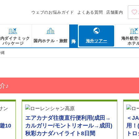
ウェブのお悩みガイド
よくある質問
店舗案内
海外
国内ダイナミック
海外航空
国内ホテル・旅館
海外ツアー
パッケージ
ホテ
沖縄
介♪
エアカナダ往復直行便利用(成田→
＜J
遊10
カルガリー/モントリオール→成田)
用！
秋彩カナダハイライト8日間
トロ