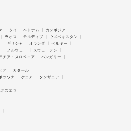
ア
タイ
ベトナム
カンボジア
ラオス
モルディブ
ウズベキスタン
ス
ギリシャ
オランダ
ベルギー
ク
ノルウェー
スウェーデン
アチア・スロベニア
ハンガリー
ビア
カタール
ボツワナ
ケニア
タンザニア
ベネズエラ
ー