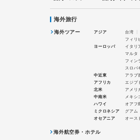
海外旅行
海外ツアー
アジア
台湾
フィリ
ヨーロッパ
イタリ
マルタ
フィン
スロバ
中近東
アラブ
アフリカ
エジプ
北米
アメリ
中南米
メキシ
ハワイ
オアフ
ミクロネシア
グアム
オセアニア
オース
海外航空券・ホテル