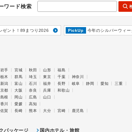
ーワード検索
レゼント！89まつり2026
PickUp
今年のシルバーウィー
岩手
宮城
秋田
山形
福島
栃木
群馬
埼玉
東京
千葉
神奈川
新潟
富山
石川
福井
長野
岐阜
静岡
愛知
三重
京都
大阪
奈良
兵庫
和歌山
島根
岡山
広島
山口
香川
愛媛
高知
佐賀
長崎
熊本
大分
宮崎
鹿児島
クパッケージ
国内ホテル・旅館