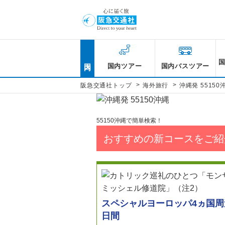
国内
国内ツアー
国内バスツアー
>
>
阪急交通社トップ
海外旅行
沖縄発 55150
55150沖縄で簡単検索！
おすすめの新コースをご紹
スペシャルヨーロッパ4ヵ国周
日間