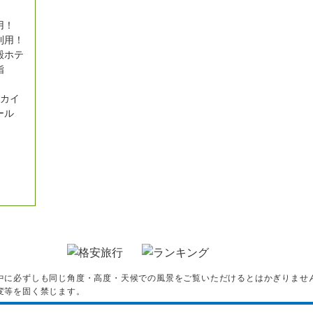
用！
利用！
殿ホテ
指
（カイ
ール
中に必ずしも同じ角度・高度・天候での風景をご覧いただけるとはかぎりませ
変等を固く禁じます。