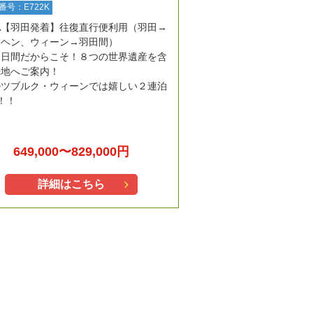
番号：E722K
A【羽田発着】往復直行便利用（羽田→
ンヘン、ウィーン→羽田間）
０日間だからこそ！８つの世界遺産を含
光地へご案内！
ルツブルク・ウィーンでは嬉しい２連泊
！！
649,000〜829,000円
詳細はこちら