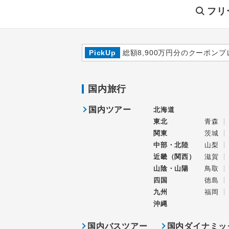
フリ
PickUp
総額8,900万円分のクーポンプ
国内旅行
国内ツアー
北海道
東北
青森
関東
茨城
中部・北陸
山梨
近畿（関西）
滋賀
山陰・山陽
鳥取
四国
徳島
九州
福岡
沖縄
国内バスツアー
国内ダイナミッ