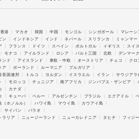
香港
マカオ
韓国
中国
モンゴル
シンガポール
マレーシ
ピン
インドネシア
インド
ネパール
スリランカ
ミャンマー
ア
フランス
ドイツ
スペイン
ポルトガル
イギリス
スイ
モナコ
アイルランド
ロシア
バルト三国
北欧
デンマー
ランド
アイスランド
東欧・中欧
オーストリア
チェコ
クロ
キア
ポーランド
ルーマニア
ブルガリア
首長国連邦
トルコ
ヨルダン
イスラエル
イラン
サウジアラ
ト
モロッコ
チュニジア
南アフリカ
ジンバブエ・ザンビア
カ
カナダ
コ
キューバ
ペルー
アルゼンチン
ブラジル
エクアドル
島（ホノルル）
ハワイ島
マウイ島
カウアイ島
サイパン
パラオ
トラリア
ニュージーランド
ニューカレドニア
タヒチ
フィジ