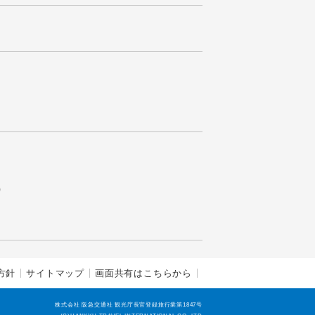
）
方針
サイトマップ
画面共有はこちらから
株式会社 阪急交通社 観光庁長官登録旅行業第1847号