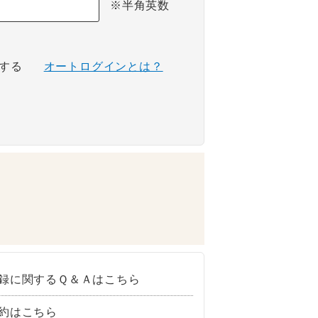
※半角英数
する
オートログインとは？
録に関するＱ＆Ａはこちら
約はこちら