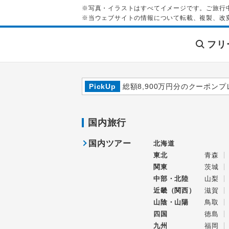
※写真・イラストはすべてイメージです。ご旅行
※当ウェブサイトの情報について転載、複製、改
フリ
PickUp
総額8,900万円分のクーポンプ
国内旅行
国内ツアー
北海道
東北
青森
関東
茨城
中部・北陸
山梨
近畿（関西）
滋賀
山陰・山陽
鳥取
四国
徳島
九州
福岡