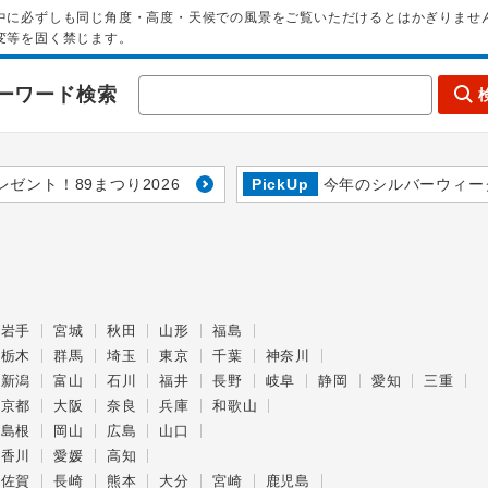
中に必ずしも同じ角度・高度・天候での風景をご覧いただけるとはかぎりませ
変等を固く禁じます。
ーワード検索
レゼント！89まつり2026
PickUp
今年のシルバーウィー
岩手
宮城
秋田
山形
福島
栃木
群馬
埼玉
東京
千葉
神奈川
新潟
富山
石川
福井
長野
岐阜
静岡
愛知
三重
京都
大阪
奈良
兵庫
和歌山
島根
岡山
広島
山口
香川
愛媛
高知
佐賀
長崎
熊本
大分
宮崎
鹿児島