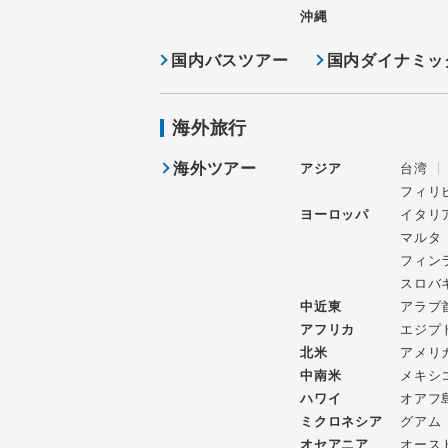
沖縄
国内バスツアー
国内ダイナミッ
海外旅行
海外ツアー
アジア
台湾
フィリ
ヨーロッパ
イタリ
マルタ
フィン
スロバ
中近東
アラブ
アフリカ
エジプ
北米
アメリ
中南米
メキシ
ハワイ
オアフ
ミクロネシア
グアム
オセアニア
オース