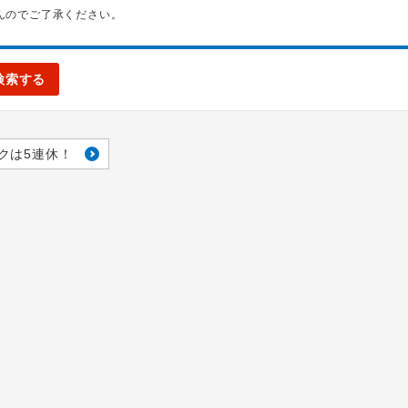
んのでご了承ください。
検索する
クは5連休！