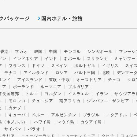
クパッケージ
国内ホテル・旅館
香港
マカオ
韓国
中国
モンゴル
シンガポール
マレーシ
ピン
インドネシア
インド
ネパール
スリランカ
ミャンマー
ア
フランス
ドイツ
スペイン
ポルトガル
イギリス
スイ
モナコ
アイルランド
ロシア
バルト三国
北欧
デンマー
ランド
アイスランド
東欧・中欧
オーストリア
チェコ
クロ
キア
ポーランド
ルーマニア
ブルガリア
首長国連邦
トルコ
ヨルダン
イスラエル
イラン
サウジアラ
ト
モロッコ
チュニジア
南アフリカ
ジンバブエ・ザンビア
カ
カナダ
コ
キューバ
ペルー
アルゼンチン
ブラジル
エクアドル
島（ホノルル）
ハワイ島
マウイ島
カウアイ島
サイパン
パラオ
トラリア
ニュージーランド
ニューカレドニア
タヒチ
フィジ