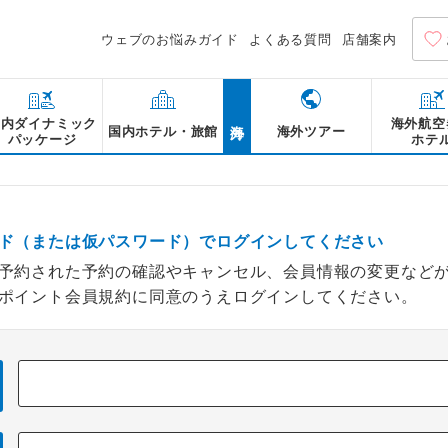
ウェブのお悩みガイド
よくある質問
店舗案内
海外
国内ダイナミック
海外航空
国内ホテル・旅館
海外ツアー
パッケージ
ホテ
ド（または仮パスワード）でログインしてください
予約された予約の確認やキャンセル、会員情報の変更など
ポイント会員規約に同意のうえログインしてください。