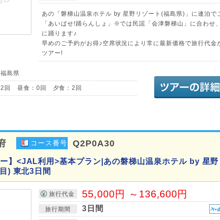
あの「磐梯山温泉ホテル by 星野リゾート(福島県)」に連泊で
「あいばせ!踊らんしょ」※では民謡「会津磐梯山」に合わせ
に踊ります♪
早めのご予約がお得♪空席状況により常に最新価格で旅行代金
ツアー!
／福島県
2回 昼食：0回 夕食：2回
府
Q2P0A30
コース番号
】<JAL利用>基本プラン|あの磐梯山温泉ホテル by 星
目) 東北3日間
55,000円 ～136,600円
旅行代金
3日間
旅行期間