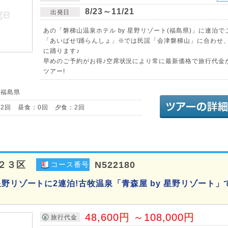
8/23～11/21
出発日
あの「磐梯山温泉ホテル by 星野リゾート(福島県)」に連泊で
「あいばせ!踊らんしょ」※では民謡「会津磐梯山」に合わせ
に踊ります♪
早めのご予約がお得♪空席状況により常に最新価格で旅行代金
ツアー!
／福島県
2回 昼食：0回 夕食：2回
２３区
N522180
コース番号
星野リゾートに2連泊!古牧温泉「青森屋 by 星野リゾート」
48,600円 ～108,000円
旅行代金