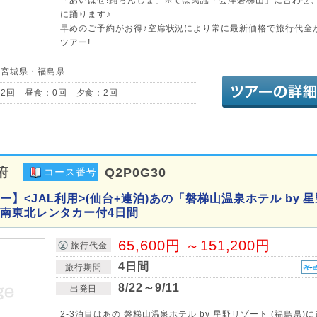
に踊ります♪
早めのご予約がお得♪空席状況により常に最新価格で旅行代金
ツアー!
／宮城県・福島県
2回 昼食：0回 夕食：2回
府
Q2P0G30
コース番号
】<JAL利用>(仙台+連泊)あの「磐梯山温泉ホテル by 
南東北レンタカー付4日間
65,600円 ～151,200円
旅行代金
4日間
旅行期間
8/22～9/11
出発日
2-3泊目はあの 磐梯山温泉ホテル by 星野リゾート (福島県)