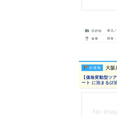
東北
目的地
朝食：
食事
大阪
出発地
【価格変動型ツア
ート に泊まる(2