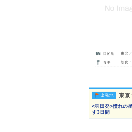
東北
目的地
朝食：
食事
東京
出発地
<羽田発>憧れの
す3日間