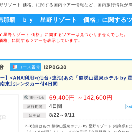
 星野リゾート 価格」に関する国内ツアー情報など、国内旅行情報が
縄那覇 ｂｙ 星野リゾート 価格」に関する
BY 星野リゾート 価格」に関するツアーは見つかりませんでした。
ト 価格」に関するツアーを表示しています。
府
I2P0G30
コース番号
】<ANA利用>(仙台+連泊)あの「磐梯山温泉ホテル by 
南東北レンタカー付4日間
69,400円 ～142,600円
旅行代金
4日間
旅行期間
8/22～9/11
出発日
2-3泊目はあの 磐梯山温泉ホテル by 星野リゾート (福島県)
「あいばせ!踊らんしょ」※では民謡「会津磐梯山」に合わせ