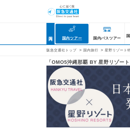
国内
国内ツアー
国内バスツアー
>
>
阪急交通社トップ
国内旅行
星野リゾート
「OMO5沖縄那覇 BY 星野リゾ