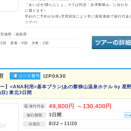
「あいばせ!踊らんしょ」※では民謡「会津磐梯山」に合わせ
に踊ります♪
早めのご予約がお得♪空席状況により常に最新価格で旅行代金
ツアー!
／宮城県・福島県
2回 昼食：0回 夕食：2回
府
I2P0A30
コース番号
ー】<ANA利用>基本プラン|あの磐梯山温泉ホテル by 星
泊目) 東北3日間
49,800円 ～130,400円
旅行代金
3日間
旅行期間
8/22～11/20
出発日