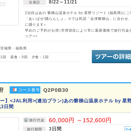
8/22～11/21
出発日
2泊目はあの 磐梯山温泉ホテル by 星野リゾート (福島県)にご
「あいばせ!踊らんしょ」※では民謡「会津磐梯山」に合わせ
に踊ります♪
早めのご予約がお得♪空席状況により常に最新価格で旅行代金
ツアー!
／宮城県・福島県
1回 昼食：0回 夕食：1回
府
Q2P0B30
コース番号
】<JAL利用>(連泊プラン)あの磐梯山温泉ホテル by 星
北3日間
60,000円 ～152,600円
旅行代金
3日間
旅行期間