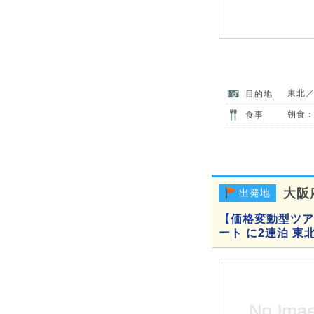
東北
目的地
朝食：
食事
大阪
出発地
【価格変動型ツアー
ート に2連泊 東