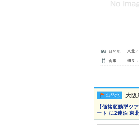
東北
目的地
朝食：
食事
大阪
出発地
【価格変動型ツアー
ート に2連泊 東