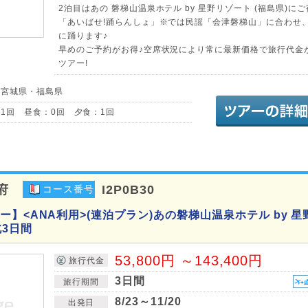
2泊目はあの 磐梯山温泉ホテル by 星野リゾート (福島県)にご
「あいばせ!踊らんしょ」※では民謡「会津磐梯山」に合わせ
に踊ります♪
早めのご予約がお得♪空席状況により常に最新価格で旅行代金
ツアー!
／宮城県・福島県
1回 昼食：0回 夕食：1回
府
I2P0B30
コース番号
】<ANA利用>(連泊プラン)あの磐梯山温泉ホテル by 星
北3日間
53,800円 ～143,400円
旅行代金
3日間
旅行期間
8/23～11/20
出発日