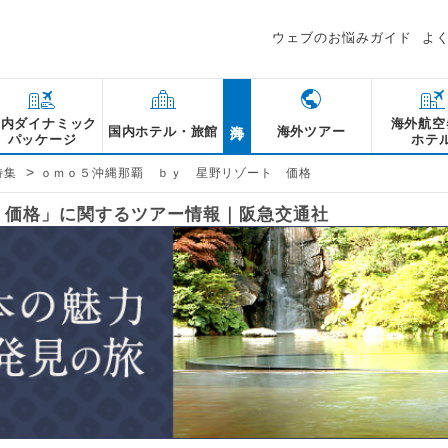
ウェブのお悩みガイド
よ
海外
国内ダイナミック
海外航空
国内ホテル・旅館
海外ツアー
パッケージ
ホテ
>
特集
ｏｍｏ５沖縄那覇 ｂｙ 星野リゾート 価格
ート 価格」に関するツアー情報｜阪急交通社