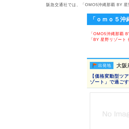
阪急交通社では、「OMO5沖縄那覇 BY
「ｏｍｏ５沖
「OMO5沖縄那覇 
「BY 星野リゾー
大阪
出発地
【価格変動型ツアー
ゾート」で過ごす