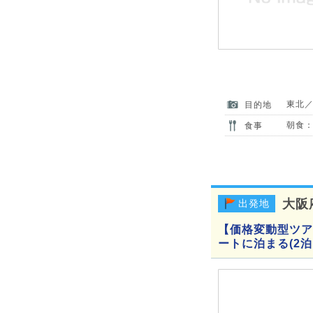
東北
目的地
朝食：
食事
大阪
出発地
【価格変動型ツアー
ートに泊まる(2泊